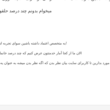
میخوام بدونم چند درصد حلقو
به متخصص اعتماد داشته باشین سوای تجربه ای که داره اون 5 - 6 سالی که اضافه تر درس میخونه کشک که نیست!
الان ما از کجا آمار خدمتتون عرض کنیم که چند درصد خان