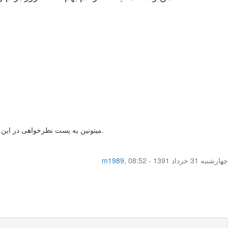
میتونین یه پست نظرخواهی در این مورد بذارین تا کاربرای سایت بیان نظر بدن که اگه نظر بدن میشه به عنوان یه نمونه ی تصادفی روش حساب کرد و تا حدودی درصدش دستتون میاد.
چهار‌شنبه 31 خرداد 1391 - 08:52
,
m1989