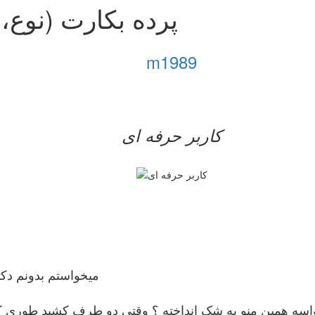
پرده بکارت (نوع،
m1989
کاربر حرفه ای
میخواستم بدونم دک
م واسه همین منو به شک انداخته ؟ وقتی دو طرف کشید طور