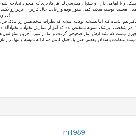
 و یا ابهامی دارن و سئوال میپرسن لذا هر کاربری که میخواد تجارب اشو در اخ
ال هستید، توصیه میکنم کمی صبور بوده و رعایت حال کاربران عزیز رو بکنید ت
یادآوری این موضوع پوزش میخوام اما دیدم شاید سوء تعبیری رخ بده گفتم!
کتر هم اشتباه کنه اما همیشه توصیه میشه که نظرات متخصصین رو ملاک قرار دا
یزی نیست که بشه ازش آمار صحیحی گرفت و اما در مورد آخرین سئوالتون هم 
m1989