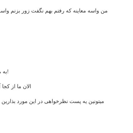
من واسه معاینه که رفتم بهم نگفت زور بزنم و
به متخصص اعتماد داشته باشین سوای تجربه ای که داره اون 5 - 6 سالی که اضافه تر درس میخونه کشک که نیست!
الان ما از کج
میتونین یه پست نظرخواهی در این مورد بذارین 