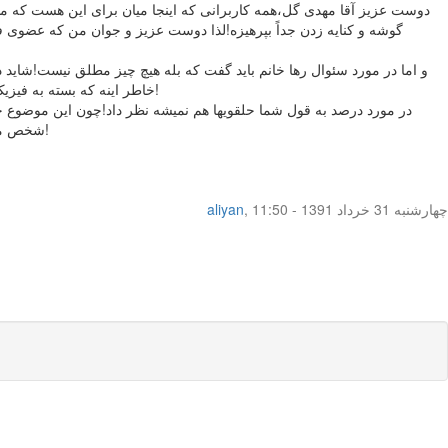
دوست عزیز آقا مهدی گل،همه کاربرانی که اینجا میان برای این هست که مشکل
گوشه و کنایه زدن جداً بپرهیزه!لذا دوست عزیز و جوان من که عضوی فع
و اما در مورد سئوال رها خانم باید گفت که بله هیچ چیز مطلق نیست!شاید د
خاطر اینه که بسته به فیزیک هر شخصی ،پزشک میتونه تشخیص بده که اینو از بیمارش بخواد یا نخواد!لذا دلیله خاصی نداره که از شما نخواسته!نگران نباشید چیزه مهمی نیست!
در مورد درصد به قول شما حلقویها هم نمیشه نظر داد!چون این موضوع چ
شخص میتونه متفاوت باشه!در بعضی حتی با دخول کامل هم ازاله نمیشه و تنها در زمان زایمان پاره میشه!و بعضاً هم هستن که با دخول اولیه پارگی رخ میده!
چهار‌شنبه 31 خرداد 1391 - 11:50
,
aliyan