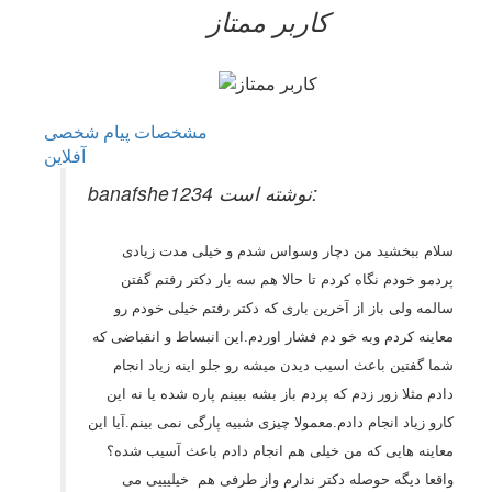
کاربر ممتاز
مشخصات
پیام شخصی
آفلاين
banafshe1234 نوشته است:
سلام ببخشید من دچار وسواس شدم و خیلی مدت زیادی
پردمو خودم نگاه کردم تا حالا هم سه بار دکتر رفتم گفتن
سالمه ولی باز از آخرین باری که دکتر رفتم خیلی خودم رو
معاینه کردم وبه خو دم فشار اوردم.این انبساط و انقباضی که
شما گفتین باعث اسیب دیدن میشه رو جلو اینه زیاد انجام
دادم مثلا زور زدم که پردم باز بشه ببینم پاره شده یا نه این
کارو زیاد انجام دادم.معمولا چیزی شبیه پارگی نمی بینم.آیا این
معاینه هایی که من خیلی هم انجام دادم باعث آسیب شده؟
واقعا دیگه حوصله دکتر ندارم واز طرفی هم خیلیییی می