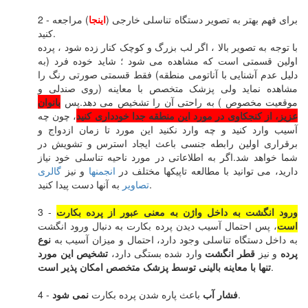
2 - برای فهم بهتر به تصویر دستگاه تناسلی خارجی (
اینجا
) مراجعه
کنید.
با توجه به تصویر بالا ، اگر لب بزرگ و کوچک کنار زده شود ، پرده
اولین قسمتی است که مشاهده می شود ؛ شاید خوده فرد (به
دلیل عدم آشنایی با آناتومی منطقه) فقط قسمتی صورتی رنگ را
مشاهده نماید ولی پزشک متخصص با معاینه (روی صندلی و
موقعیت مخصوص ) به راحتی آن را تشخیص می دهد.پس
بانوان
عزیز، از کنجکاوی در مورد این منطقه جدا خودداری کنید
، چون چه
آسیب وارد کنید و چه وارد نکنید این مورد تا زمان ازدواج و
برقراری اولین رابطه جنسی باعث ایجاد استرس و تشویش در
شما خواهد شد.اگر به اطلاعاتی در مورد ناحیه تناسلی خود نیاز
دارید، می توانید با مطالعه تاپیکها مختلف در
انجمنها
و نیز
گالری
به آنها دست پیدا کنید.
تصاویر
ورود انگشت به داخل واژن به معنی عبور از پرده بکارت
3 -
است
، پس احتمال آسیب دیدن پرده بکارت به دنبال ورود انگشت
به داخل دستگاه تناسلی وجود دارد، احتمال و میزان آسیب به
نوع
پرده
و نیز
قطر انگشت
وارد شده بستگی دارد،
تشخیص این مورد
.
تنها با معاینه بالینی توسط پزشک متخصص امکان پذیر است
.
فشار آب
باعث پاره شدن پرده بکارت
نمی شود
4 -