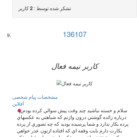
تشکر شده توسط :
2
کاربر
136107
کاربر نيمه فعال
مشخصات
پیام شخصی
آفلاين
سلام و خسته نباشيد چند وقت پيش سوالي كرده بودم
درباره زائده گوشتي درون واژنم كه شباهتي به عكسهاي
پرده بكار ندارد و شما پرسيده بوديد كه چه تصوري از پرده
بكارت دارم بابت وقفه اي كه افتاده ازتون عذر خواهي