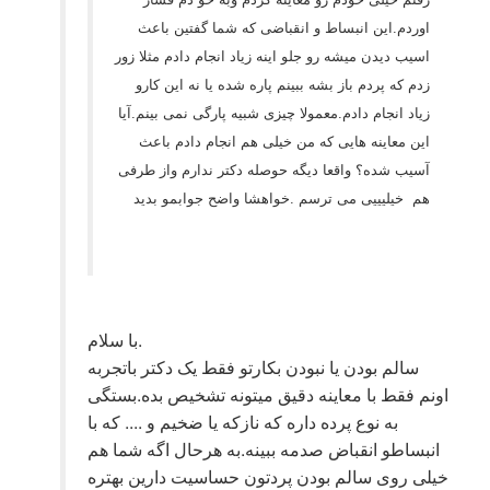
اوردم.این انبساط و انقباضی که شما گفتین باعث
اسیب دیدن میشه رو جلو اینه زیاد انجام دادم مثلا زور
زدم که پردم باز بشه ببینم پاره شده یا نه این کارو
زیاد انجام دادم.معمولا چیزی شبیه پارگی نمی بینم.آیا
این معاینه هایی که من خیلی هم انجام دادم باعث
آسیب شده؟ واقعا دیگه حوصله دکتر ندارم واز طرفی
هم خیلیییی می ترسم .خواهشا واضح جوابمو بدید
با سلام.
سالم بودن یا نبودن بکارتو فقط یک دکتر باتجربه
اونم فقط با معاینه دقیق میتونه تشخیص بده.بستگی
به نوع پرده داره که نازکه یا ضخیم و .... که با
انبساطو انقباض صدمه ببینه.به هرحال اگه شما هم
خیلی روی سالم بودن پردتون حساسیت دارین بهتره