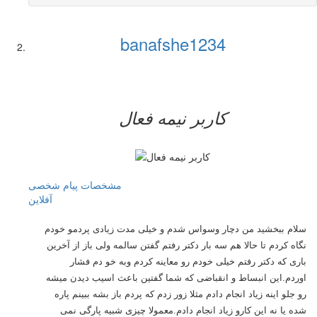
banafshe1234
کاربر نيمه فعال
مشخصات
پیام شخصی
آفلاين
سلام ببخشید من دچار وسواس شدم و خیلی مدت زیادی پردمو خودم
نگاه کردم تا حالا هم سه بار دکتر رفتم گفتن سالمه ولی باز از آخرین
باری که دکتر رفتم خیلی خودم رو معاینه کردم وبه خو دم فشار
اوردم.این انبساط و انقباضی که شما گفتین باعث اسیب دیدن میشه
رو جلو اینه زیاد انجام دادم مثلا زور زدم که پردم باز بشه ببینم پاره
شده یا نه این کارو زیاد انجام دادم.معمولا چیزی شبیه پارگی نمی