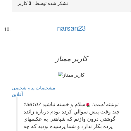
تشکر شده توسط :
3
کاربر
narsan23
کاربر ممتاز
مشخصات
پیام شخصی
آفلاين
136107 نوشته است:
سلام و خسته نباشيد
چند وقت پيش سوالي كرده بودم درباره زائده
گوشتي درون واژنم كه شباهتي به عكسهاي
پرده بكار ندارد و شما پرسيده بوديد كه چه