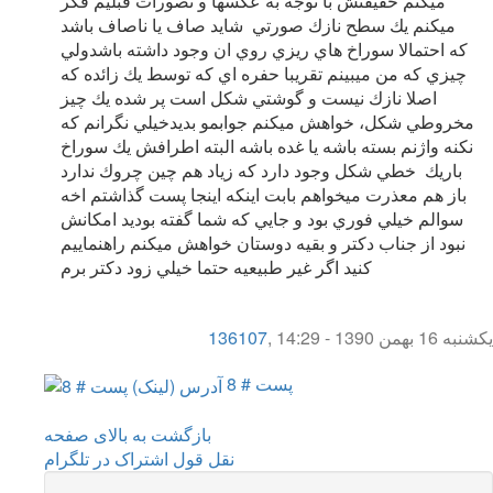
ميكنم حقيقتش با توجه به عكسها و تصورات قبليم فكر
ميكنم يك سطح نازك صورتي شايد صاف يا ناصاف باشد
كه احتمالا سوراخ هاي ريزي روي ان وجود داشته باشدولي
چيزي كه من ميبينم تقريبا حفره اي كه توسط يك زائده كه
اصلا نازك نيست و گوشتي شكل است پر شده يك چيز
مخروطي شكل، خواهش ميكنم جوابمو بديدخيلي نگرانم كه
نكنه واژنم بسته باشه يا غده باشه البته اطرافش يك سوراخ
باريك خطي شكل وجود دارد كه زياد هم چين چروك ندارد
باز هم معذرت ميخواهم بابت اينكه اينجا پست گذاشتم اخه
سوالم خيلي فوري بود و جايي كه شما گفته بوديد امكانش
نبود از جناب دكتر و بقيه دوستان خواهش ميكنم راهنماييم
كنيد اگر غير طبيعيه حتما خيلي زود دكتر برم
یکشنبه 16 بهمن 1390 - 14:29
,
136107
پست # 8
بازگشت به بالای صفحه
نقل قول
اشتراک در تلگرام