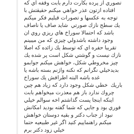
تصوري از پرده بكارت دارم بابت وقفه اي كه
افتاده ازتون عذر خواهي ميكنم حقيقتش با
توجه به عكسها و تصورات قبليم فكر ميكنم
يك سطح نازك صورتي شايد صاف يا ناصاف
باشد كه احتمالا سوراخ هاي ريزي روي ان
وجود داشته باشدولي چيزي كه من ميبينم
تقريبا حفره اي كه توسط يك زائده كه اصلا
نازك نيست و گوشتي شكل است پر شده يك
چيز مخروطي شكل، خواهش ميكنم جوابمو
بديدخيلي نگرانم كه نكنه واژنم بسته باشه يا
غده باشه البته اطرافش يك سوراخ
باريك خطي شكل وجود دارد كه زياد هم چين
چروك ندارد باز هم معذرت ميخواهم بابت
اينكه اينجا پست گذاشتم اخه سوالم خيلي
فوري بود و جايي كه شما گفته بوديد امكانش
نبود از جناب دكتر و بقيه دوستان خواهش
ميكنم راهنماييم كنيد اگر غير طبيعيه حتما
خيلي زود دكتر برم