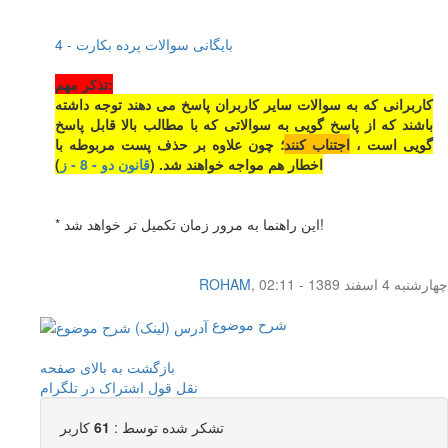
بایگانی سوالات پرده بکارت - 4
تذکر مهم:
کاربرانی که به سوالات سایر کاربران پاسخ می دهند توجه داشته
باشند که از پاسخ گویی به سوالاتی که با مطالب بالا قابل پاسخ
گویی است ،
اجتناب کنند
؛ چون علاوه بر حذف پست مربوطه با
اخطار هم مواجه خواهند شد. (
قانون دو - 8 - ز
)
* این راهنما به مرور زمان تکمیل تر خواهد شد!
چهار‌شنبه 4 اسفند 1389 - 02:11
,
ROHAM
شرح موضوع
بازگشت به بالای صفحه
نقل قول
اشتراک در تلگرام
تشکر شده توسط :
61
کاربر