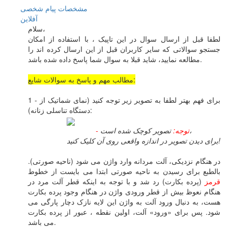
مشخصات
پیام شخصی
آفلاين
سلام،
لطفا قبل از ارسال سوال در این تاپیک ، با استفاده از امکان
جستجو سوالاتی که سایر کاربران قبل از این ارسال کرده اند را
مطالعه نمایید، شاید قبلا به سوال شما پاسخ داده شده باشد.
مطالب مهم و پاسخ به سوالات شایع:
1 - برای فهم بهتر لطفا به تصویر زیر توجه کنید (نمای شماتیک از
دستگاه تناسلی زنانه):
تصویر کوچک شده است،
- توجه:
برای دیدن تصویر در اندازه واقعی روی آن کلیک کنید!
در هنگام نزدیکی، آلت مردانه وارد واژن می شود (ناحیه صورتی).
بالطبع برای رسیدن به ناحیه صورتی ابتدا می بایست از خطوط
قرمز
(پرده بکارت) رد شد و با توجه به اینکه قطر آلت مرد در
هنگام نعوظ بیش از قطر ورودی واژن در هنگام وجود پرده بکارت
هست، به دنبال ورود آلت به واژن این لایه نازک دچار پارگی می
شود. پس برای «ورود» آلت، اولین نقطه ، عبور از پرده بکارت
می باشد.