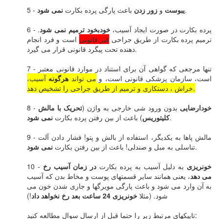
.
یبوست
و
زور زدن
باعث پارگی پرده بکارت
نمی شود
5 -
6 - پرده بکارت در صورت ایجاد آسیب،
خودبخود ترمیم نمی شود
.
ترمیم پرده بکارت از طریق جراحی
غیر قانونی
است و فرد انجام
دهنده تحت پیگرد قانونی قرار می گیرد.
7 - تنها مرجعی که گواهی آن برای استناد در موارد قانونی معتبر
است، سازمان پزشکی قانونی است، و
می تواند
هرگونه
آسیب،
خراش ، دستکاری و ترمیم از طریق جراحی را تشخیص دهد.
خودارضایی
بدون ورود شی خارجی به واژن (
تحریک با مالش
8 -
.
کلیتوریس
) باعث از بین رفتن پرده بکارت
نمی شود
9 - مالش پاها به یکدیگر، استفاده از بالش و پتو! فشار دادن آلت
.
تناسلی به مبل و صندلی! باعث از بین رفتن بکارت
نمی شود
خونریزی
به دلیل آسیب به پرده بکارت
در زمان آسیب رخ
10 -
می دهد
، یعنی همانند سایر قسمتهای پوست و مخاط بدن که آسیب
به آن وارد می شود و باعث پارگی مویرگها و جاری شدن خون می
شود. (مثلا
خونریزی 24 ساعت بعد رخ نخواهد داد
!)
تاپیکهای مرتبط زیر را حتما قبل از ارسال سوال مطالعه کنید: