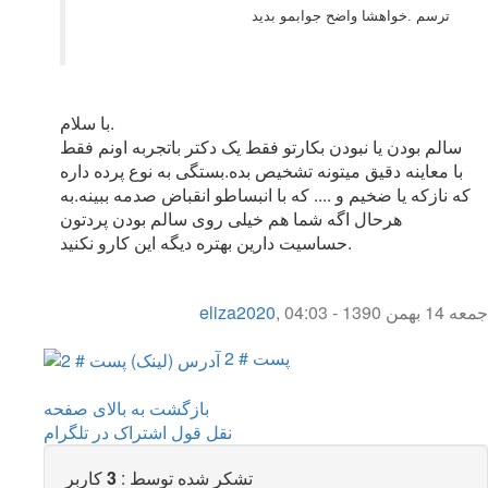
ترسم .خواهشا واضح جوابمو بدید
با سلام.
سالم بودن یا نبودن بکارتو فقط یک دکتر باتجربه اونم فقط
با معاینه دقیق میتونه تشخیص بده.بستگی به نوع پرده داره
که نازکه یا ضخیم و .... که با انبساطو انقباض صدمه ببینه.به
هرحال اگه شما هم خیلی روی سالم بودن پردتون
حساسیت دارین بهتره دیگه این کارو نکنید.
جمعه 14 بهمن 1390 - 04:03
,
eliza2020
پست # 2
بازگشت به بالای صفحه
نقل قول
اشتراک در تلگرام
تشکر شده توسط :
3
کاربر