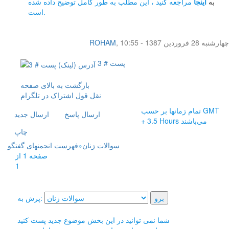
به
اینجا
مراجعه کنید ، این مطلب به طور کامل توضیح داده شده
است.
چهار‌شنبه 28 فروردین 1387 - 10:55
,
ROHAM
پست # 3
بازگشت به بالای صفحه
نقل قول
اشتراک در تلگرام
تمام زمانها بر حسب GMT
ارسال پاسخ
ارسال جديد
+ 3.5 Hours می‌باشند
چاپ
سوالات زنان
»
فهرست انجمنهای گفتگو
صفحه 1 از
1
پرش به:
شما نمی توانید در این بخش موضوع جدید پست کنید