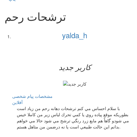
ترشحات رحم
yalda_h
کاربر جدید
مشخصات
پیام شخصی
آفلاين
با سلام احساس مي كنم ترشحات دهانه رحم من زياد است
بطوريكه موقع پياده روي يا كمي تحرك لباس زير من كاملا خيس
مي شودو گاهاً هم مايع زرد رنگي ترشح مي شود حالا مي خواهم
بدانم اين حالت طبيعي است يا نه درضمن من متاهل هستم.