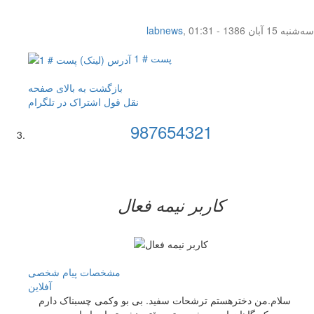
سه‌شنبه 15 آبان 1386 - 01:31
,
labnews
پست # 1
بازگشت به بالای صفحه
نقل قول
اشتراک در تلگرام
987654321
کاربر نيمه فعال
مشخصات
پیام شخصی
آفلاين
سلام.من دخترهستم ترشحات سفید. بی بو وکمی چسبناک دارم
که گاها زیاد می شود حتی وقتی نشسته ام یا راه می روم