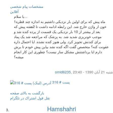
مشخصات
پیام شخصی
آفلاين
با سلام...
1ماه پیش که برای اولین بار نزدیکی داشتیم به اندازه چند قطره
خون از واژن خارج شد. این رابطه ادامه داشت تا 2هفته پیش که
بعد از بیشتر از 10 بار نزدیکی یک قسمت از پرده کنده شد و
موجب خونریزی شدید شد. به پزشک که مراجعه شد یک پماد
برای کندنش تجویز کرد. ولی هنوز کنده نشده. ایا احتمال داره
عفونت کنه؟ متخصص گفت اگه کنده نشد بیاین پیش خودم تا برش
دارم ایا برداشتنش مشکل ساز نیست؟ چطوری این کار انجام
میشه؟
شنبه 21 آبان 1390 - 23:40
,
omid6235
پست # 316
بازگشت به بالای صفحه
نقل قول
اشتراک در تلگرام
Hamshahri