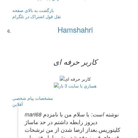
بازگشت به بالای صفحه
نقل قول
اشتراک در تلگرام
Hamshahri
کاربر حرفه ای
مشخصات
پیام شخصی
آفلاين
mari68 نوشته است:
با سلام من با نامزدم
دیروز رابطه داشتم در حد ماساژ
کلیتوریس.بعداز ارضا شدن از من ترشحات
قهوهای قرمز دفع شد پیش ماما رفتم ولی