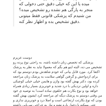
میده یا این که خیلی دقیق حتی دخولی که
منجر به پارگی هم نشده رو تشخیص میده؟
من شنیدم که پزشکی قانونی فقط میتونی
دقیق تشخیص بده و اظهار نظر کنه.
دوست عزیزم
پزشکی که تخصص زنان داشته باشه، به راحتی نوع پرده رو
تشخیص می ده، البته اینو هم بگم که معمولا نباید به نظر یه پزشک
اکتفا کرد. مورد قابل بیانی که خودم شاهدش بودم دوستم بود که
برای ازدواجش و گرفتن گواهی سلامت به پزشک زنان مراجعه
کرده بود، دکتر بهش گفته بود واژن و هایمن خیلی خیلی کوچیکی
داره و اولین نزدیکی با درد شدید و خونریزی بسیار زیادی همراه
خواهد بود و نوع بکارت هم حلقوی ساده است! به توصیه ی خود
من وقتی دوستم به پزشک دیگه ای مراجعه کرد ایشون بهش گفته
بودن که نوع بکارتت ارتجاعی است و اصلا درد و خونریزی ندازی و
حتی ممکنه با دخول پاره نشه و نیاز به جراحی سرپایی داشته