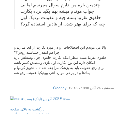
چندمین باره من دارم سوال میپرسم اما بی
جواب موندم میشه بهم بگید پرده بکارت
حلقوی تقریبا بسته چیه و عفونت نزدیک اون
چیه که برای بهتر شدن از بتادین استفاده کرد؟
والا من موندم این اصطلاحات رو در مورد بکارت از کجا میارید و
چرا هم اینقدر حساسید روش؟؟!!!!
حلقوی تقریبا بسته منظر اینکه بکارت حلقوی چون وسطش بازه
امکان داره این نوع بکارت اون بازی وسطش کمتر باشه
برای رفع عفونت باید به پزشک مراجعه شه تا با تجویز کرمها و
پمادها و در برخی موارد آنتی بیوتیکها عفونت رفع شه
سه‌شنبه 24 آبان 1390 - 12:18
,
Clooney
پست # 326
بازگشت به بالای صفحه
نقل قول
اشتراک در تلگرام