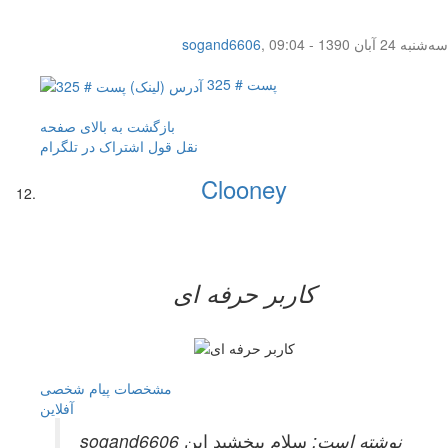
سه‌شنبه 24 آبان 1390 - 09:04
,
sogand6606
پست # 325
بازگشت به بالای صفحه
نقل قول
اشتراک در تلگرام
Clooney
کاربر حرفه ای
مشخصات
پیام شخصی
آفلاين
sogand6606 نوشته است:
سلام ببخشید این