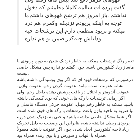
گفت پرده ات سالمه کاملا.مطمئنم که دخول
نداشتم .باز امروز هم ترشح قهوهای داشتم.با
توجه یه اینکه پریودم نزدیکه وکمرم هم درد
میکنه و پریود منظمی دارم.این ترشحات چیه
ودلیلش چیه؟در ضمن بو هم نداره
تغییر رنگ ترشحات ممکنه به خاطر نزدیک شدن به دوره پریودی یا
ماساژ زیاد کلیتوریس باشه. چون گفتید بو نداره پس مشکل خاصی
نیست.
درصورتی که ترشحات قهوه ای که اگر بوی پوسیدگی داشته باشه
نشانه عفونت است. مانند: عفونت گردن رحم، عفونت واژن،
عفونت آندومتر و اختلال در بافت پوشش دهنده داخل رحم. ولی
اگر زمانی ترشحات با رگه های خونی که بوی گندیدگی داشته
باشید ممکنه به خاطر زخم مهبل، عفونت چرکی دستگاه تناسلی و
یا ضربه به ناحیه واژن باعث ترشحات با رگه های خون شده است.
اگر شما مشکل خاصی نداشته باشید و حتی به نزدیک شدن دوره
پریودی ربطی نداشته باشه، بنابراین این وضعیت به دلیل تحریک
زیاد ناحیه کلیتوریس ایجاد شده، چون اگر عفونت داشتید معمولاً
همراه با التهاب و سوزش و با بوی زننده همراه بود.