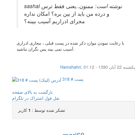
sashal نوشته است:
ممنون..یعنی فقط ترس
و درده من باید از بین بره؟ امکان نداره
مجرای ادراریم آسیب ببینه؟
با رعایت نمودن موارد ذکر شده در پست قبلی ، مجاری ادراری
آسیب نمی بیند پس نگران نباشید.
یکشنبه 22 آبان 1390 - 01:12
,
Hamshahri
پست # 318
بازگشت به بالای صفحه
نقل قول
اشتراک در تلگرام
تشکر شده توسط :
1
کاربر
mari68