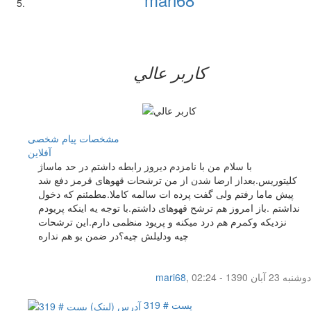
کاربر عالي
مشخصات
پیام شخصی
آفلاين
با سلام من با نامزدم دیروز رابطه داشتم در حد ماساژ
کلیتوریس.بعداز ارضا شدن از من ترشحات قهوهای قرمز دفع شد
پیش ماما رفتم ولی گفت پرده ات سالمه کاملا.مطمئنم که دخول
نداشتم .باز امروز هم ترشح قهوهای داشتم.با توجه یه اینکه پریودم
نزدیکه وکمرم هم درد میکنه و پریود منظمی دارم.این ترشحات
چیه ودلیلش چیه؟در ضمن بو هم نداره
دوشنبه 23 آبان 1390 - 02:24
,
mari68
پست # 319