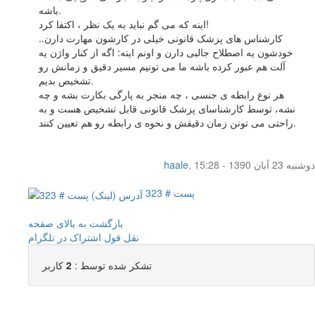
باشه.
اینه که می گم نباید به یک نظر ، اکتفا کرد!
کارشناس های پزشک قانونی خیلی در کارشون مهارت دارن..
خودشون یه اصطلاح جالبی دارن و اونم اینه: اگه از کنار واژن یه
آلت هم عبور کرده باشه ما می تونیم مسیر دقیق و زمانش رو
تشخیص بدیم.
هر نوع رابطه ی جنسی ، چه منجر به پارگی بکارت بشه و چه
نشه، توسط کارشناسای پزشک قانونی قابل تشخیص هست و به
راحتی می تونن زمان دقیقش و نحوه ی رابطه رو هم تعیین کنند.
دوشنبه 23 آبان 1390 - 15:28
,
haale
پست # 323
بازگشت به بالای صفحه
نقل قول
اشتراک در تلگرام
تشکر شده توسط :
2
کاربر