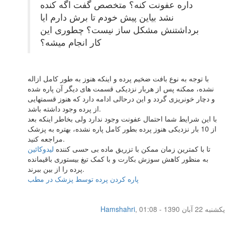
داره عفونت کنه؟ متخصص گفت اگه کنده
نشد بیاین پیش خودم تا برش دارم ایا
برداشتنش مشکل ساز نیست؟ چطوری این
کار انجام میشه؟
با توجه به نوع بافت ضخیم پرده و اینکه هنوز به طور کامل ازاله
نشده، ممکنه پس از هربار نزدیکی قسمت های دیگر آن پاره شده
و دچار خونریزی گردد و این درحالی ادامه دارد که هنوز قسمتهایی
از پرده وجود داشته باشد.
با این شرایط شما احتمال عفونت وجود ندارد ولی بخاطر اینکه بعد
از 10 بار نزدیکی هنوز پرده بطور کامل پاره نشده، بهتره به پزشک
مراجعه کنید.
تا با کمترین زمان ممکن با تزریق ماده بی حسی کننده
لیدوکائین
به منظور کاهش سوزش بکارت و با کمک تیغ بیستوری باقیمانده
پرده را از بین ببرند.
پاره کردن پرده توسط پزشک در مطب
یکشنبه 22 آبان 1390 - 01:08
,
Hamshahri