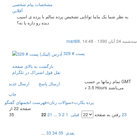
مشخصات
پیام شخصی
آفلاين
به نظر شما یک ماما توانایی تشخیص پرده سالم با پرده ی اسیب
دیده رو داره یا نه؟
سه‌شنبه 24 آبان 1390 - 14:48
,
mari68
پست # 329
بازگشت به بالای صفحه
نقل قول
اشتراک در تلگرام
تمام زمانها بر حسب GMT
ارسال پاسخ
ارسال جديد
+ 3.5 Hours می‌باشند
چاپ
پرده بکارت
»
سوالات زنان
»
فهرست انجمنهای گفتگو
صفحه 22 از
23
رفتن به صفحه
:
قبلی
1
2
3
...
21
22
35
بعدی
35
34
33
...