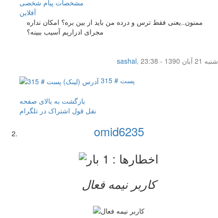
مشخصات
پیام شخصی
آفلاين
ممنون..یعنی فقط ترس و درده من باید از بین بره؟ امکان نداره
مجرای ادراریم آسیب ببینه؟
شنبه 21 آبان 1390 - 23:38
,
sashal
پست # 315
بازگشت به بالای صفحه
نقل قول
اشتراک در تلگرام
omid6235
کاربر نيمه فعال