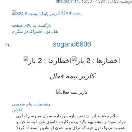
دوشنبه 23 آبان 1390 - 15:53
,
shelman111
پست # 324
بازگشت به بالای صفحه
نقل قول
اشتراک در تلگرام
sogand6606
کاربر نيمه فعال
مشخصات
پیام شخصی
آفلاين
سلام ببخشید این چندمین باره من دارم سوال میپرسم اما بی
جواب موندم میشه بهم بگید پرده بکارت حلقوی تقریبا بسته چیه و
عفونت نزدیک اون چیه که برای بهتر شدن از بتادین استفاده کرد؟