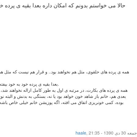
حالا می خواستم بدونم که امکان داره بعدا بقیه ی پرده خو
همه ی پرده های حلقوی، مثل هم نخواهند بود.. و قرار هم نیست که مثل 
"بعدا بقیه ی پرده خود به خود بیفته" یعنی چی آخه؟ مگه دندونه که خودش لق شه و بیفته؟ برادر من این 32 صفحه ای که راجع به پرده ی بکارت هست رو با دقت، و با حوصله بخون.
همه ی پرده های بکارت، در مرتبه ی اول به طور کامل ازاله نخواهند شد،
بعدی هم، خانم باز شاهد خون خواهد بود یا نه، بستگی به بدنش و البته ن
بوده، کمی خونریزی اتفاق می افته، اگه پوزیشن خانم خیلی خاص باشه م
جمعه 30 دی 1390 - 21:35
,
haale