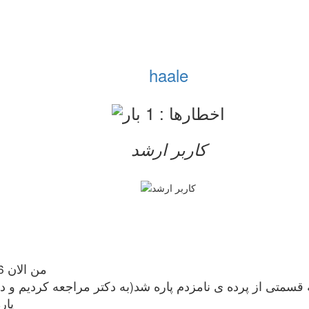
haale
کاربر ارشد
من الان 6ماهه که نامزدم و نوع پرده ی نامزدم حلقوی است
پار