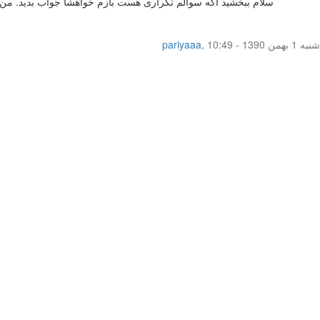
سلام ببخشید اگه سوالم تکراری هست بازم خواهشا جواب بدید. من خود ارضایی به 3سال داشتم هیچ وقت چیزی وارد واژن نکردم ولی کلا رو آلتم زیاد فشار اوردم.خون ری
شنبه 1 بهمن 1390 - 10:49
,
pariyaaa