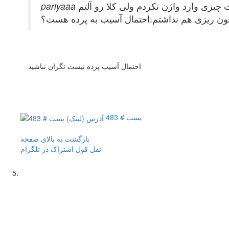
ا جواب بدید. من خود ارضایی به 3سال داشتم هیچ وقت چیزی وارد واژن نکردم ولی کلا رو آلتم
خون ریزی هم نداشتم.احتمال آسیب به پرده هست؟
احتمال آسیب پرده نیست نگران نباشید
پست # 483
بازگشت به بالای صفحه
نقل قول
اشتراک در تلگرام