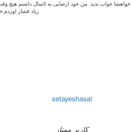
سلام ببخشید اگه سوالم تکراری هست بازم خواهش
زیاد فشار اوردم.
setayeshasal
کاربر ممتاز