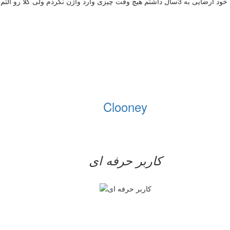
زی هم نداشتم.احتمال آسیب به پرده هست؟
Clooney
کاربر حرفه ای