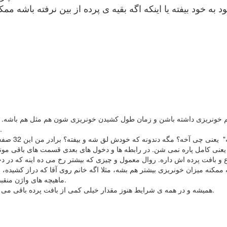
د به خود بیفته یا اینکه اگه بقیه ی پرده از بین نرفته باشه 
هم خونریزی داشته باشن و زمان طول کشیدن خونریزی شون هم مثل هم باشه. بس
این امر در خانم هایی که پرده شون حلقوی هست، متفاوت خواهد بود.
 یعنی کامل پاره نمی شن. در رابطه ها و دخول های بعدی قسمت های باقی مونده
وع و بافت پرده اش داره. روال معمول و چیزی که بیشتر رخ می ده اینه که در د
مکنه میزان خونریزی بیشتر هم بشه، مثلا اگه خانم روی آقا که دراز کشیده، ب
ماهیچه های واژن منقبض تر خواهند شد و امکان مشاهده کردن خون بیشتری فراهم می شه.
همیشه و در همه ی شرایط هنوز مقدار خیلی کمی از بافت پرده باقی می مونه که با اولین زایمان طبیعی، به طور کامل همه اش از بین می ره.