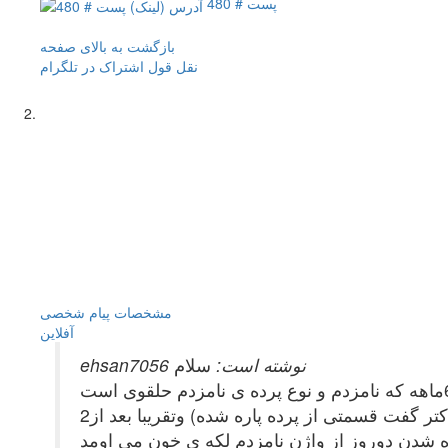
پست # 480
بازگشت به بالای صفحه
نقل قول
اشتراک در تلگرام
مشخصات
پیام شخصی
آفلاين
ehsan7056 نوشته است:
سلام
2ماه پیش در رابطه جنسی(البته نه بطور کامل) ناخواسته قسمتی از پرده ی نامزدم پاره شد(به دکتر مراجعه کردیم و دکتر گفت قسمتی از پرده پاره شده) وتقریبا بعد از
ه شدن دوروز از واژن نامزدم لکه ی خون می اومد