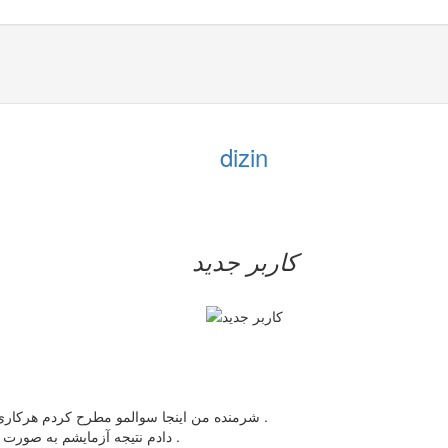
dizin
کاربر جدید
شرمنده من اینجا سوالمو مطرح کردم هرکاری میکنم سایتتون اجازه نمیده سوال طرح کنم اگه میشه راهنمایی کنید .
من آزمایش تست بارداری beta hcg دادم نتیجه آزمایشم به صورت زیره اگه میشه بگید نتیجش چیه .