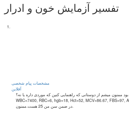
تفسیر آزمایش خون و ادرار
مشخصات
پیام شخصی
آفلاين
 ممنون میشم از دوستانی که راهنمایی کنین که موردی داره یا نه؟
WBC=7400, RBC=6, hgb=18, Hct=52, MCV=86.67, FBS=97, A
در ضمن سن من 25 هست.ممنون.