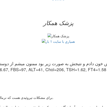
پزشک همکار
خون دادم و نتیجش به صورت زیر بود ممنون میشم از دوستانی
.67, FBS=97, ALT=41, Chol=206, TSH=1.62, FT4=1.58
FT4 و TSH: برای مشکلات تیروئیدی هست که نرمال هستند و شما مشکل کم کاری یا پرکاری تیروئید ندارید.