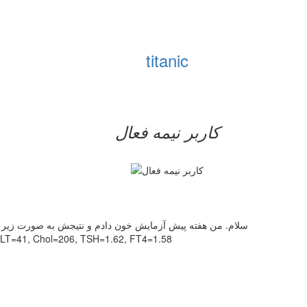
titanic
کاربر نيمه فعال
سلام. من هفته پیش آزمایش خون دادم و نتیجش به صورت زیر بود
LT=41, Chol=206, TSH=1.62, FT4=1.58