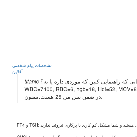
مشخصات
پیام شخصی
آفلاين
 که راهنمایی کنین که موردی داره یا نه؟
WBC=7400, RBC=6, hgb=18, Hct=52, MCV=86
در ضمن سن من 25 هست.ممنون.