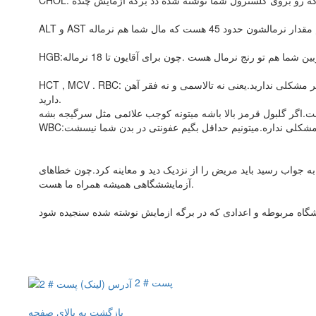
HCT , MCV . RBC: این سه تا به اصافه هموگلوبین با هم میتونن تالاسمی و آنمی فقر اهن را مطرح کنند.هماتوکریتتون نرماله و ام سی وی تون هم نرماله و شما از این نظر مشکلی ندارید.یعنی نه تالاسمی و نه فقر آهن
دارید.
 به جواب رسید باید مریض را از نزدیک دید و معاینه کرد.چون خطاهای
آزمایششگاهی همیشه همراه ما هست.
پست # 2
بازگشت به بالای صفحه