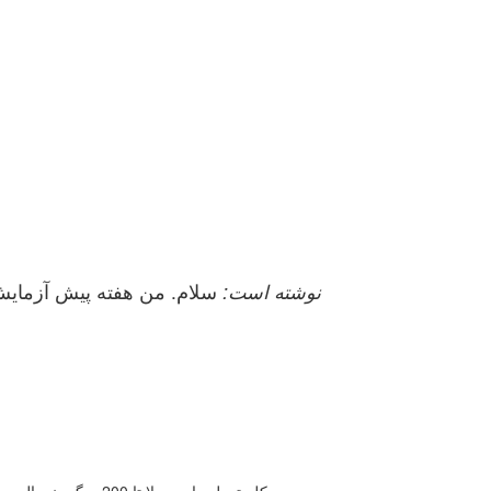
titanic نوشته است:
سلام. من هفته پیش آزمایش 
CHOL: کلسترول ما معمولا تا 200 میگیم نرمال ......ولی بازم هم بسته به آزمایشگاهی هست که شما رفتید .ببینید مقدار نرمالش که رو بروی کلسترول شما نوشته شده دذ برگه آزمایش چنده.