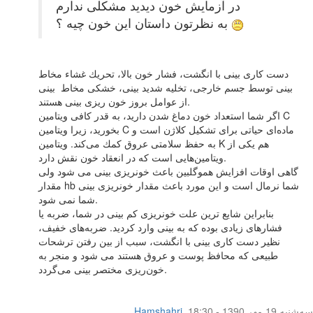
در آزمایش خون دیدید مشکلی ندارم
به نظرتون داستان این خون چیه ؟
دست كاری بینی با انگشت، فشار خون بالا، تحریك غشاء مخاط
بینی توسط جسم خارجی، تخلیه شدید بینی، خشكی مخاط بینی
از عوامل بروز خون ریزی بینی هستند.
اگر شما استعداد خون دماغ شدن دارید، به قدر كافی ویتامین C
بخورید، زیرا ویتامین C ماده‌ای حیاتی برای تشكیل كلاژن است و
به حفظ سلامتی عروق كمك می‌كند. ویتامین K هم یكی از
ویتامین‌هایی است كه در انعقاد خون نقش دارد.
گاهی اوقات افزایش هموگلبین باعث خونریزی بینی می شود ولی
مقدار hb شما نرمال است و این مورد باعث مقدار خونریزی بینی
شما نمی شود.
بنابراین شایع ترین علت خونریزی کم بینی در شما، ضربه یا
فشارهای زیادی بوده که به بینی وارد کردید. ضربه‌های خفیف،
نظیر دست كاری بینی با انگشت، سبب از بین رفتن ترشحات
طبیعی كه محافظ پوست و عروق هستند می شود و منجر به
خون‌ریزی مختصر بینی می‌گردد.
سه‌شنبه 19 مهر 1390 - 18:30
,
Hamshahri