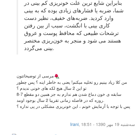
بنابراین شایع ترین علت خونریزی کم بینی در
شما، ضربه یا فشارهای زیادی بوده که به بینی
وارد کردید. ضربه‌های خفیف، نظیر دست
كاری بینی با انگشت، سبب از بین رفتن
ترشحات طبیعی كه محافظ پوست و عروق
هستند می شود و منجر به خون‌ریزی مختصر
بینی می‌گردد.
مرسی از توضیحاتتون
من کلا زیاد بینیم رو تخلیه میکنم! یعنی به خاطر اینه ؟ پس چطور
تو این 2 سال هیچ لکه های خونی ندیدم ؟
سابقه ی خون دماغ شدن هم ندارم به جز همین دو مقطع 7-8
روزه که در فاصله زمانی تقریبا 2 سال بوجود اومد.
پس با توجه با آزمایش خونم ، این خونریزی مشکلی در پی نداره ؟
سه‌شنبه 19 مهر 1390 - 18:51
,
Irani