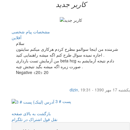
کاربر جدید
مشخصات
پیام شخصی
آفلاين
سلام
شرمنده من اینجا سوالمو مطرح کردم هرکاری میکنم سایتتون
اجازه نمیده سوال طرح کنم اگه میشه راهنمایی کنید .
من آزمایش تست بارداری beta hcg دادم نتیجه آزمایشم به
صورت زیره اگه میشه بگید نتیجش چیه .
Negative <20> 20
یکشنبه 17 مهر 1390 - 19:31
,
dizin
پست # 3
بازگشت به بالای صفحه
نقل قول
اشتراک در تلگرام