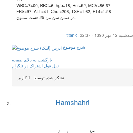
WBC=7400, RBC=6, hgb=18, Hct=52, MCV=86.67,
FBS=97, ALT=41, Chol=206, TSH=1.62, FT4=1.58
در ضمن سن من 25 هست.ممنون.
سه‌شنبه 12 مهر 1390 - 22:37
,
titanic
شرح موضوع
بازگشت به بالای صفحه
نقل قول
اشتراک در تلگرام
تشکر شده توسط :
1
کاربر
Hamshahri
کاربر حرفه ای