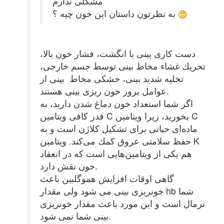
مشکلی ندارم
به نظرتون داستان این خون چیه ؟
دست كاری بینی با انگشت، فشار خون بالا،
تحریك غشاء مخاط بینی توسط جسم خارجی،
تخلیه شدید بینی، خشكی مخاط بینی از
عوامل بروز خون ریزی بینی هستند.
اگر شما استعداد خون دماغ شدن دارید، به
قدر كافی ویتامین C بخورید، زیرا ویتامین C
ماده‌ای حیاتی برای تشكیل كلاژن است و به
حفظ سلامتی عروق كمك می‌كند. ویتامین K
هم یكی از ویتامین‌هایی است كه در انعقاد
خون نقش دارد.
گاهی اوقات افزایش هموگلبین باعث
خونریزی بینی می شود ولی مقدار hb شما
نرمال است و این مورد باعث مقدار خونریزی
بینی شما نمی شود.