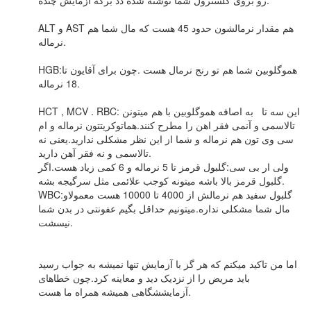
رو بروی کلسترول شما نوشته شده دذ برگه آزمایش چنده.
ALT و AST هم مقدار نرمالشون حدود 45 هست که مال شما هم
نرماله.
HGB:هموگلوبین شما هم تو رنج نرمال هست .چون برای آقایون تا
18 نرماله.
HCT , MCV . RBC: این سه تا به اصافه هموگلوبین با هم میتونن
تالاسمی و آنمی فقر اهن را مطرح کنند.هماتوکریتتون نرماله و ام
سی وی تون هم نرماله و شما از این نظر مشکلی ندارید.یعنی نه
تالاسمی و نه فقر آهن دارید.
ولی ار بی سی:گلبول قرمز تا 5 نرماله و 6 کمی زیاد هست.اگر
گلبول قرمز بالا باشه میتونه کوجب علائمی مثل سرگیجه بشه.
WBC:گلبول سفید هم نرمالش از 4000 تا 10000 هست معمولاو
مال شما مشکلی نداره.میتونیم حداقل بگیم عفونتی در بدن شما
نیسشت.
اما من تاکید میکنم که هر گز با آزمایش تنها نمیشه به جواب رسید
باید مریض را از نزدیک دید و معاینه کرد.چون خطاهای
آزمایششگاهی همیشه همراه ما هست.