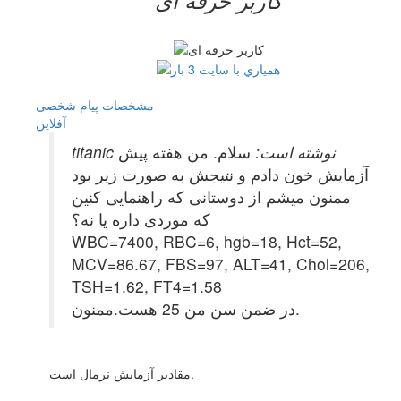
مشخصات
پیام شخصی
آفلاين
titanic نوشته است:
سلام. من هفته پیش
آزمایش خون دادم و نتیجش به صورت زیر بود
ممنون میشم از دوستانی که راهنمایی کنین
که موردی داره یا نه؟
WBC=7400, RBC=6, hgb=18, Hct=52,
MCV=86.67, FBS=97, ALT=41, Chol=206,
TSH=1.62, FT4=1.58
در ضمن سن من 25 هست.ممنون.
مقادیر آزمایش نرمال است.