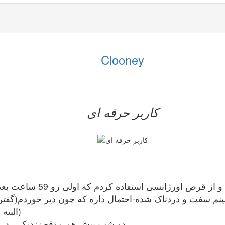
Clooney
کاربر حرفه ای
(البته
دو شب پیش هم موقع نزدیکی، در 