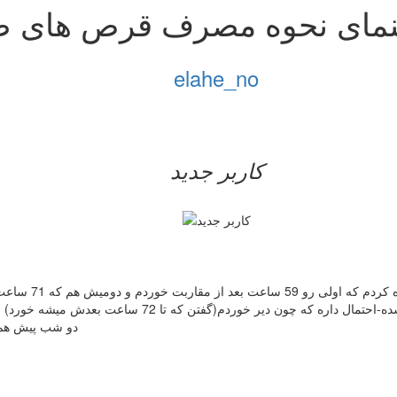
نمای نحوه مصرف قرص های ضد 
elahe_no
کاربر جدید
سلام-من حدود 2 
احتمال داره که چون دیر خوردم(گفتن که تا 72 ساعت بعدش میشه خورد) باردار باشم؟(البته زمان پریودیم هم همین یکی دو روز آینده باید باشه)
دو شب پیش هم 