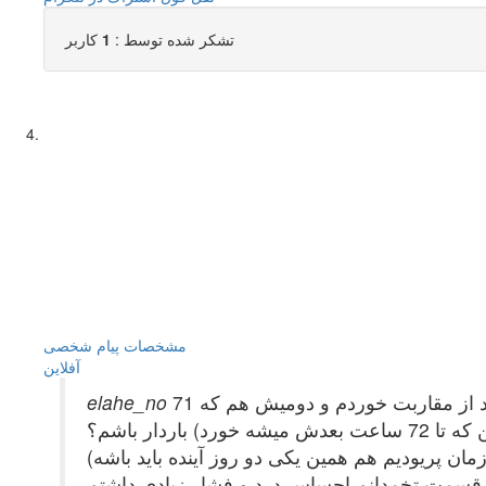
تشکر شده توسط :
1
کاربر
مشخصات
پیام شخصی
آفلاين
سلام-من حدود 2 هفته پیش نزدیکی داشتم و از قرص اورژانسی استفاده کردم که اولی رو 59 ساعت بعد از مقاربت خوردم و دومیش هم که 71
ساعت بعدش میشد-حالا دو سه روزی هست که نوک سینم سفت و دردناک شده-احتمال داره که چون دیر خوردم(گفتن که تا 72 ساعت بعدش میشه خورد) باردار باشم؟
 زمان پریودیم هم همین یکی دو روز آینده باید باشه)
قسمت تخمدانم احساس درد و فشار زیادی داشتم