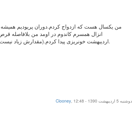
اردیبهشت خونریزی پیدا کردم.(مقدارش زیاد نیست و همانند خون پریودی می مونه) تا بحال اینطوری نشده بودم چون قبلا هم از قرص اورژانسی استفاده کرده بودم.
دوشنبه 5 اردیبهشت 1390 - 12:48
,
Clooney