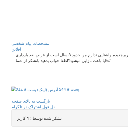
مشخصات
پیام شخصی
آفلاين
سلام اميدوارم سوالم تكراري نباشه چون كاربرجديدم واشنايي ندارم من حدود 3 سال است از قرص ضد بارداري LD استفاده ميكنم وتا3 سال ديگه هم ميخوام از اين قرص استفاده كنم ايا در باروري مشكلي بوجود مي اورد
ايا باعث نازايي ميشود؟لطفا جواب بدهيد باتشكر از شما////
پست # 244
بازگشت به بالای صفحه
نقل قول
اشتراک در تلگرام
تشکر شده توسط :
1
کاربر