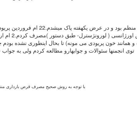
من یکسال هست که ازدواج کردم.دوران پریو
انزال همسرم ک
توی انجمنها سئوالات و جوابهارو مطالعه کردم ولی به جوا
با توجه به روش صحیح مصرف قرص بارداری منتفی