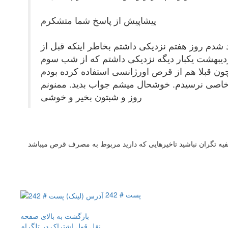
پیشاپیش از پاسخ شما متشکرم
دیم همیشه منظم بود و در عرض یکهفته پاک میشدم.22 ام فروردین پریود شدم روز هفتم نزدیکی داشتم بخاطر اینکه قبل از
اندوم در اومد من بلافاصله قرص اورژانسی ( لورونژسترل- طبق دستور )مصرف کردم.2 ام اردیبهشت یکبار دیگه نزدیکی داشتم که از شب سوم
ب خاصی نرسیدم. خوشحال میشم جواب بدید. ممنونم
روز و شبتون بخیر و خوشی
ه تگران نباشید تاخیرهایی که دارید مربوط به مصرف قرص میباشد
پست # 242
بازگشت به بالای صفحه
نقل قول
اشتراک در تلگرام