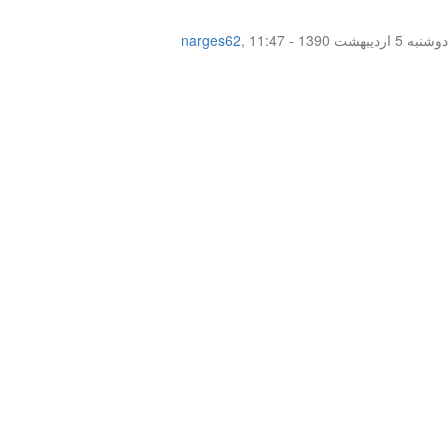
دوشنبه 5 اردیبهشت 1390 - 11:47
,
narges62