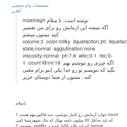
مشخصات
پیام شخصی
آفلاين
mashregh نوشته است:
با سلام
اگه میشه این ازمایش رو برای من تفسیر
کنید ممنون میشم
volume:3 color:milky liquefaction:20 liquefac
state:normal agglutination:none
viscosity:normal ph:7.8 wbc:0-1 rbc:0-
1 count M/ml:18 اگه چیزی رو ننوشتم بهم
بگید که بنویسم تو رو خدا یکی اینو برام معنی
کنه . ممنون از شما دوستای عزیز
باسلام
جواب آزمایش رو کامل ننوشتی، سه فاکتورمهم هست 1-count
که باید حداقل 20 میلیون باشه بهبال که مال شوهرشما کمی
ضعیفه، 2- motility که باید بالای 50% باشه و normal