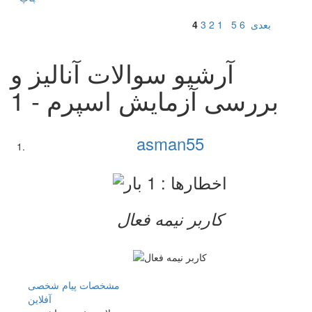
بعدی
6
5
1
2
3
4
آرشیو سوالات آنالیز و
بررسی آزمایش اسپرم - 1
asman55
کاربر نيمه فعال
مشخصات
پیام شخصی
آفلاين