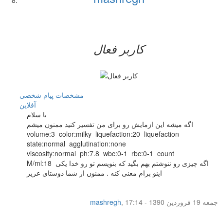
کاربر فعال
مشخصات
پیام شخصی
آفلاين
با سلام
اگه میشه این ازمایش رو برای من تفسیر کنید ممنون میشم
volume:3 color:milky liquefaction:20 liquefaction
state:normal agglutination:none
viscosity:normal ph:7.8 wbc:0-1 rbc:0-1 count
M/ml:18 اگه چیزی رو ننوشتم بهم بگید که بنویسم تو رو خدا یکی
اینو برام معنی کنه . ممنون از شما دوستای عزیز
جمعه 19 فروردین 1390 - 17:14
,
mashregh