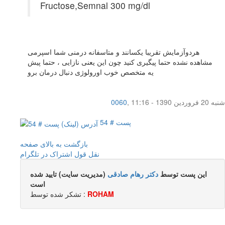
Fructose,Semnal 300 mg/dl
هردوآزمایش تقریبا یکسانند و متاسفانه درمنی شما اسپرمی
مشاهده نشده حتما پیگیری کنید چون این یعنی نازایی ، حتما پیش
یه متخصص خوب اورولوژی دنبال درمان برو
شنبه 20 فروردین 1390 - 11:16
,
0060
پست # 54
بازگشت به بالای صفحه
نقل قول
اشتراک در تلگرام
این پست توسط
دکتر رهام صادقی
(مدیریت سایت) تایید شده
است
ROHAM
تشکر شده توسط :