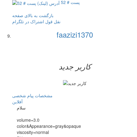
پست # 52
بازگشت به بالای صفحه
نقل قول
اشتراک در تلگرام
faazizi1370
کاربر جدید
مشخصات
پیام شخصی
آفلاين
سلام
volume=3.0
color&Appearance=gray&opaque
viscosity=normal