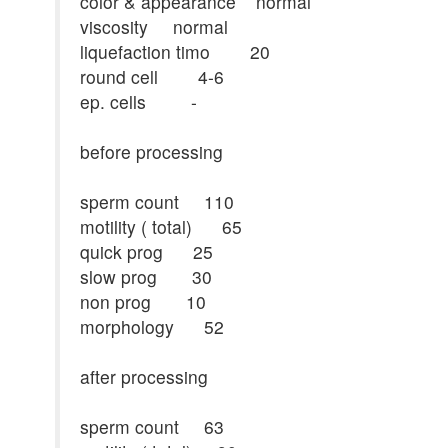
color & appearance normal
viscosity normal
liquefaction timo 20
round cell 4-6
ep. cells -
before processing
sperm count 110
motility ( total) 65
quick prog 25
slow prog 30
non prog 10
morphology 52
after processing
sperm count 63