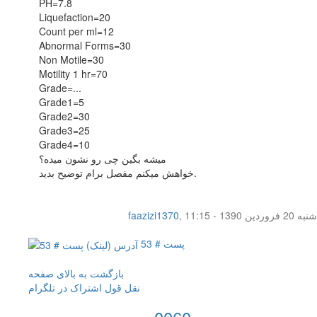
PH=7.8
Liquefaction=20
Count per ml=12
Abnormal Forms=30
Non Motile=30
Motility 1 hr=70
Grade=...
Grade1=5
Grade2=30
Grade3=25
Grade4=10
میشه بگین چی رو نشون میده؟
خواهش میکنم مفصل برام توضیح بدید.
شنبه 20 فروردین 1390 - 11:15
,
faazizi1370
پست # 53
بازگشت به بالای صفحه
نقل قول
اشتراک در تلگرام