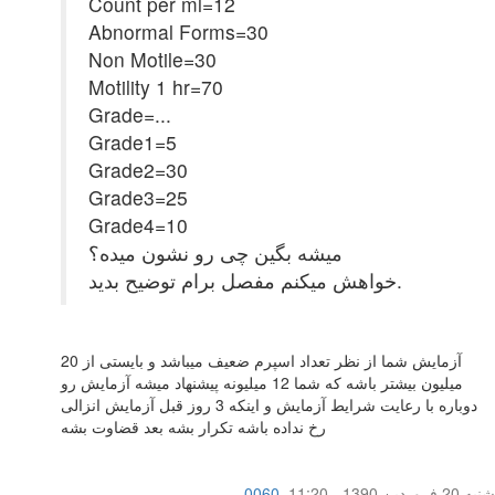
Count per ml=12
Abnormal Forms=30
Non Motile=30
Motility 1 hr=70
Grade=...
Grade1=5
Grade2=30
Grade3=25
Grade4=10
میشه بگین چی رو نشون میده؟
خواهش میکنم مفصل برام توضیح بدید.
آزمایش شما از نظر تعداد اسپرم ضعیف میباشد و بایستی از 20
میلیون بیشتر باشه که شما 12 میلیونه پیشنهاد میشه آزمایش رو
دوباره با رعایت شرایط آزمایش و اینکه 3 روز قبل آزمایش انزالی
رخ نداده باشه تکرار بشه بعد قضاوت بشه
شنبه 20 فروردین 1390 - 11:20
,
0060