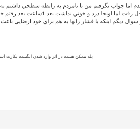
دم اما جواب نگرفتم من با نامزدم يه رابطه سطحي داشتم به
نداشت بعد 1ساعت بعد رفتم خونه 1قطره خونه كمرنگ ديدم ميشه از پردم باشه؟
 سوال ديگم اينكه با فشار رانها به هم براي خود ارضايي با
بله ممکن هست در اثر وارد شدن انگشت بکارت آسی