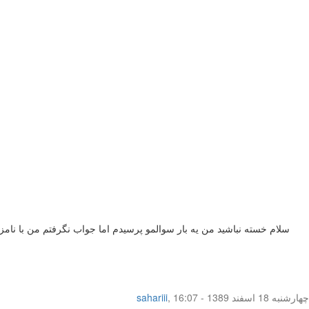
سلام خسته نباشيد من يه بار سوالمو پرسيدم اما جواب نگرفتم من با نام
چهار‌شنبه 18 اسفند 1389 - 16:07
,
sahariii