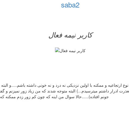
saba2
کاربر نيمه فعال
وع ارتجاعیه و ممکنه با اولین نزدیکی نه درد و نه خونی داشته باشم.....و الب
ت ادرار داشتم میترسیدم...) البته متوجه شدند که من زیاد زور نمیزنم و گفت
جونم افتاده)......حالا سوال من اینه که چون کم زور زدم ممکنه ک