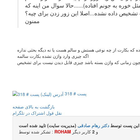
ل خوره به جونم افتاده)......حالا سوال من اینه که
تشخیص داده نشده...اصلا این زور زدن برای چیه؟
ممنون
 که بکارت از چه نوعی هستش و سالم هست یا نه دیگه بحثی نداره
اگه چیزی وارد واژن نشده بکارت سالمه
ه چون زمانی که واژن بسته باشد چیزی قابل دیدن نیست برای تشخیص
پست # 318
بازگشت به بالای صفحه
نقل قول
اشتراک در تلگرام
این پست توسط
دکتر رهام صادقی
(مدیریت سایت) تایید شده است
و
2
کاربر ديگر
ROHAM
تشکر شده توسط :