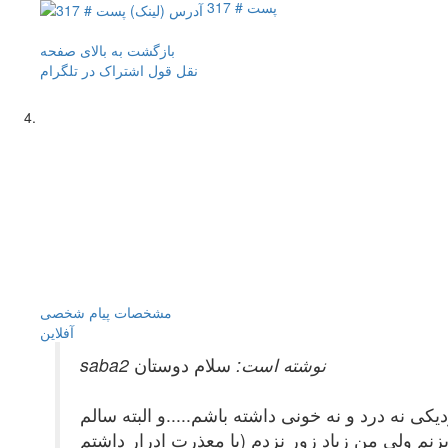
پست # 317
بازگشت به بالای صفحه
نقل قول
اشتراک در تلگرام
مشخصات
پیام شخصی
آفلاين
saba2 نوشته است:
سلام دوستان
یکی نه درد و نه خونی داشته باشم.....و البته سالم
م ولی من زیاد زور نزدم (با معذرت ادرار داشتم