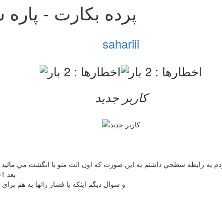
پرده بکارت - پاره 
sahariii
کاربر جدید
زدم يه رابطه سطحي داشتم به اين صورت كه اون الت منو با انگشت مي ماليد ا
بعد 1ساعت بعد رفتم خونه 1قطره خونه كمرنگ ديدم ميشه از پردم باشه؟
و سوال ديگم اينكه با فشار رانها به هم بر