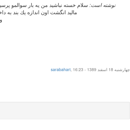
sahariii نوشته است:
سلام خسته نباشيد من يه بار سوالمو پرسي
ماليد انگشت اون اندازه يك بند به داخل رفت اما اونجا درد و خوني 
و
چهار‌شنبه 18 اسفند 1389 - 16:23
,
sarabahari