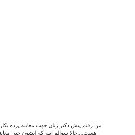
من رفتم پیش دکتر زنان جهت معاینه پرده بکارتم.
هست....حالا سوالم اینه که ایشون حین معا