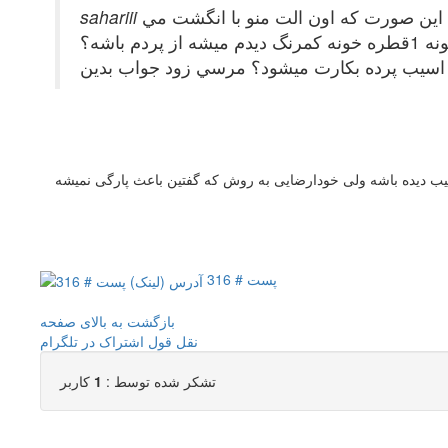
 اين صورت كه اون الت منو با انگشت مي
عث اسيب پرده بكارت ميشود؟ مرسي زود جواب بدين
ب دیده باشه ولی خودارضایی به روش که گفتین باعث پارگی نمیشه
پست # 316
بازگشت به بالای صفحه
نقل قول
اشتراک در تلگرام
تشکر شده توسط :
1
کاربر