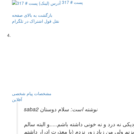
پست # 317
بازگشت به بالای صفحه
نقل قول
اشتراک در تلگرام
مشخصات
پیام شخصی
آفلاين
saba2 نوشته است:
سلام دوستان
یکی نه درد و نه خونی داشته باشم.....و البته سالم
م ولی من زیاد زور نزدم (با معذرت ادرار داشتم