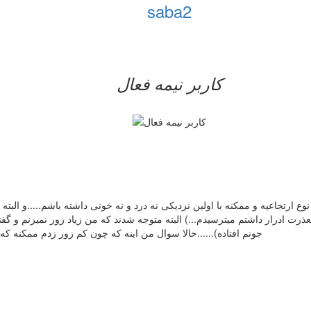
saba2
کاربر نيمه فعال
وع ارتجاعیه و ممکنه با اولین نزدیکی نه درد و نه خونی داشته باشم.....و الب
ت ادرار داشتم میترسیدم...) البته متوجه شدند که من زیاد زور نمیزنم و گفت
جونم افتاده)......حالا سوال من اینه که چون کم زور زدم ممکنه ک