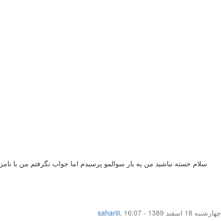
سلام خسته نباشيد من يه بار سوالمو پرسيدم اما جواب نگرفتم من با نام
چهار‌شنبه 18 اسفند 1389 - 16:07
,
sahariii