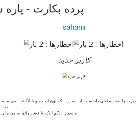
پرده بکارت - پاره 
sahariii
کاربر جدید
زدم يه رابطه سطحي داشتم به اين صورت كه اون الت منو با انگشت مي ماليد ا
بعد 1ساعت بعد رفتم خونه 1قطره خونه كمرنگ ديدم ميشه از پردم باشه؟
و سوال ديگم اينكه با فشار رانها به هم بر