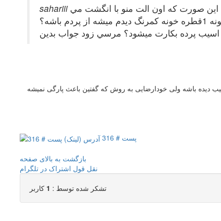
 اين صورت كه اون الت منو با انگشت مي
عث اسيب پرده بكارت ميشود؟ مرسي زود جواب بدين
ب دیده باشه ولی خودارضایی به روش که گفتین باعث پارگی نمیشه
پست # 316
بازگشت به بالای صفحه
نقل قول
اشتراک در تلگرام
تشکر شده توسط :
1
کاربر