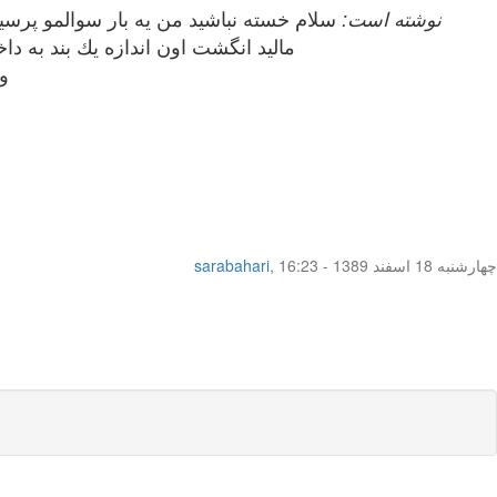
sahariii نوشته است:
سلام خسته نباشيد من يه بار سوالمو پرسي
ماليد انگشت اون اندازه يك بند به داخل رفت اما اونجا درد و خوني 
و
چهار‌شنبه 18 اسفند 1389 - 16:23
,
sarabahari