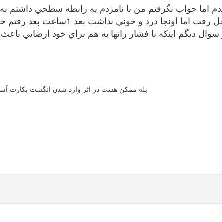
دم اما جواب نگرفتم من با نامزدم يه رابطه سطحي داشتم به
نداشت بعد 1ساعت بعد رفتم خونه 1قطره خونه كمرنگ ديدم ميشه از پردم باشه؟
 سوال ديگم اينكه با فشار رانها به هم براي خود ارضايي با
بله ممکن هست در اثر وارد شدن انگشت بکارت آسی