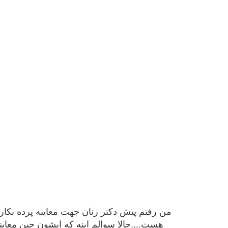
من رفتم پیش دکتر زنان جهت معاینه پرده بکارتم.
هست....حالا سوالم اینه که ایشون حین معا