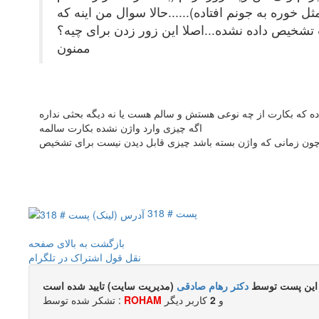
ل خوره به جونم افتاده)......حالا سوال من اینه که
تشخیص داده نشده...اصلا این زور زدن برای چیه؟
ممنون
 که بکارت از چه نوعی هستش و سالم هست یا نه دیگه بحثی نداره
اگه چیزی وارد واژن نشده بکارت سالمه
ه چون زمانی که واژن بسته باشد چیزی قابل دیدن نیست برای تشخیص
پست # 318
بازگشت به بالای صفحه
نقل قول
اشتراک در تلگرام
این پست توسط
دکتر رهام صادقی
(مدیریت سایت) تایید شده است
و
2
کاربر ديگر
ROHAM
تشکر شده توسط :