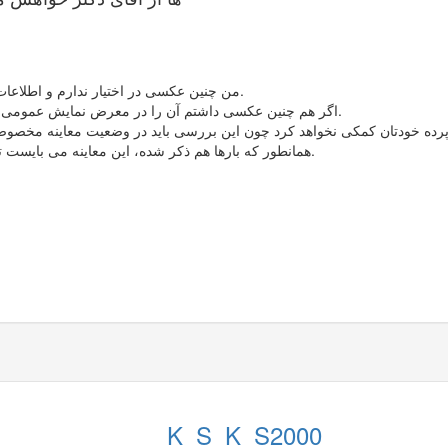
1 - من چنین عکسی در اختیار ندارم و اطلاعات من به تصاویر ذهنی برمی گردد که هنگام معاینه بیماران دیده ام.
2 - اگر هم چنین عکسی داشتم آن را در معرض نمایش عمومی نمی گذاشتم، چون ممکن است برداشت پورنوگرافیک از آن شود.
4 - همانطور که بارها هم ذکر شده، این معاینه می بایست توسط شخص متبحر که موارد زیادی را مشاهده نموده، انجام شود.
K_S_K_S2000