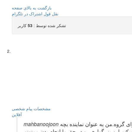
بازگشت به بالای صفحه
نقل قول
اشتراک در تلگرام
تشکر شده توسط :
53
کاربر
مشخصات
پیام شخصی
آفلاين
ی گروه.من به عنوان نماینده بچه
یکنم این بزرگواری رو در حق ما انجام بدن.ممنونم