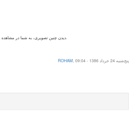
3 - دیدن چنین تصویری، به شما در مشاهده پرده خودتان کمکی نخواهد کرد چون این بررسی باید در وضعیت معاینه مخصوص زنان انجام شود تا به درستی دستگاه تناسلی قابل ارزیابی گردد.
پنج‌شنبه 24 خرداد 1386 - 09:04
,
ROHAM