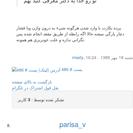
تو رو خدا یه دکتر معرفی کنید بهم
پرده بكارت با وارد شدن هرگونه شيء به درون واژن وبا فشار
دچار پارگي ميشه.حالا اگه رابطه از طريق مقعد انجام شده پس
نگراني نداره و علت خونريزي هم همونه.
شنبه 18 مهر 1388 - 16:24
,
msety
پست # 486
بازگشت به بالای صفحه
نقل قول
اشتراک در تلگرام
تشکر شده توسط :
3
کاربر
parisa_v