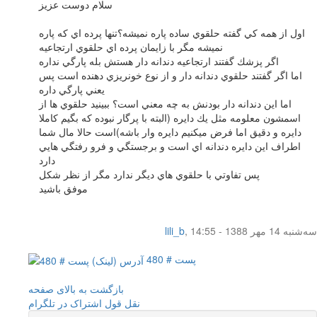
سلام دوست عزيز
اول از همه كي گفته حلقوي ساده پاره نميشه؟تنها پرده اي كه پاره
نميشه مگر با زايمان پرده اي حلقوي ارتجاعيه
اگر پزشك گفتند ارتجاعيه دندانه دار هستش بله پارگي نداره
اما اگر گفتند حلقوي دندانه دار و از نوع خونريزي دهنده است پس
يعني پارگي داره
اما اين دندانه دار بودنش به چه معني است؟ ببينيد حلقوي ها از
اسمشون معلومه مثل يك دايره (البته با پرگار نبوده كه بگيم كاملا
دايره و دقيق اما فرض ميكنيم دايره وار باشه)است حالا مال شما
اطراف اين دايره دندانه اي است و برجستگي و فرو رفتگي هايي
دارد
پس تفاوتي با حلقوي هاي ديگر ندارد مگر از نظر شكل
موفق باشيد
سه‌شنبه 14 مهر 1388 - 14:55
,
lili_b
پست # 480
بازگشت به بالای صفحه
نقل قول
اشتراک در تلگرام