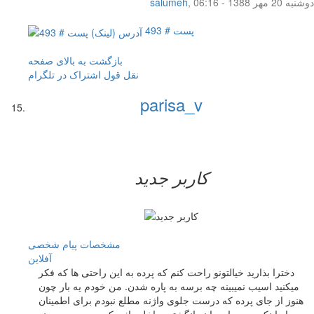
دوشنبه 20 مهر 1388 - 06:16
,
salumeh
پست # 493
بازگشت به بالای صفحه
نقل قول
اشتراک در تلگرام
parisa_v
کاربر جدید
مشخصات
پیام شخصی
آفلاين
دخترا بذارید خیالتونو راحت کنم که پرده به این راحتی ها که فکر
میکنید اسیب نمیبینه چه برسه به پاره شدن. من خودم یه بار چون
هنوز از جای پرده که درست جلوی واژنه مطلع نبودم برای اطمینان