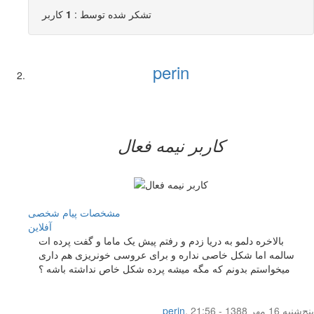
تشکر شده توسط :
1
کاربر
perin
کاربر نيمه فعال
مشخصات
پیام شخصی
آفلاين
بالاخره دلمو به دریا زدم و رفتم پیش یک ماما و گفت پرده ات
سالمه اما شکل خاصی نداره و برای عروسی خونریزی هم داری
میخواستم بدونم که مگه میشه پرده شکل خاص نداشته باشه ؟
پنج‌شنبه 16 مهر 1388 - 21:56
,
perin