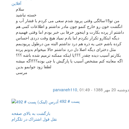
آفلاين
سلام
خسته نباشید
من تو15سالگی وقتی پریود شدم سعی می کردم با فشار آب و
انگشت خون رو خارج کنمو چون مادر نداشتم و اطلاعات کمی هم
داشتم از پرده بکارت و اینجور حرفا بی خبر بودم اما وقتی فهمیدم
دیگه اینکارو تکرار نکردم اما یادم نمیاد هیچ وقت دردی احساس
کرده باشم حتی یه ذره هم درد نداشتم البته من درطول پریودیمم
مثل دخترای دیگه اصلا دل درد نداشتم حالا میخوام بدونم پرده
بکارتم آسیب دیده چقدر ؟؟؟یا اینکه ممکنه ترمیم شده باشه ؟؟؟
اگه معاینه کنم مشخص آسیب یا پارگیش با چی بوده؟؟؟اگه میشه
لطفا زود جوابمو بدین
مرسی
دوشنبه 20 مهر 1388 - 01:49
,
parvaneh110
پست # 492
بازگشت به بالای صفحه
نقل قول
اشتراک در تلگرام