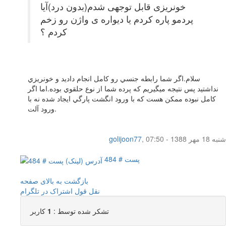
خونریزی قابل توجهی شدم(بدون درد)آیا
پردمو پاره کردم یا دیواره ی واژن رو زخم
کردم ؟
سلام.اگر شما رابطه جنسي رو كامل انجام داديد و خونريزي
نداشتيد پس نتيجه ميگيريم كه پرده شما از نوع حلقوي بوده.اما اگر
كامل نبوده ممكن هست كه با ورود انگشت پارگي ايجاد شده نه با
ورود آلت.
شنبه 18 مهر 1388 - 07:50
,
golijoon77
پست # 484
بازگشت به بالای صفحه
نقل قول
اشتراک در تلگرام
تشکر شده توسط :
1
کاربر