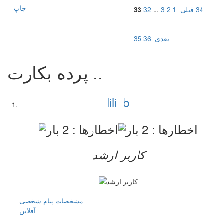
چاپ
34
قبلی
1
2
3
...
32
33
بعدی
36
35
پرده بکارت ..
lili_b
کاربر ارشد
مشخصات
پیام شخصی
آفلاين