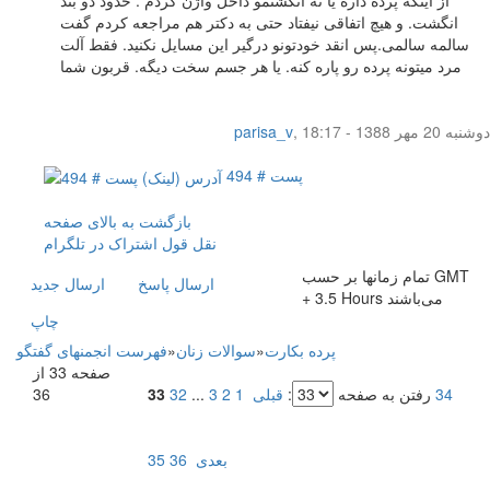
از اینکه پرده داره یا نه انگشتمو داخل واژن کردم . حدود دو بند
انگشت. و هیچ اتفاقی نیفتاد حتی به دکتر هم مراجعه کردم گفت
سالمه سالمی.پس انقد خودتونو درگیر این مسایل نکنید. فقط آلت
مرد میتونه پرده رو پاره کنه. یا هر جسم سخت دیگه. قربون شما
دوشنبه 20 مهر 1388 - 18:17
,
parisa_v
پست # 494
بازگشت به بالای صفحه
نقل قول
اشتراک در تلگرام
تمام زمانها بر حسب GMT
ارسال پاسخ
ارسال جديد
+ 3.5 Hours می‌باشند
چاپ
پرده بکارت
»
سوالات زنان
»
فهرست انجمنهای گفتگو
صفحه 33 از
34
رفتن به صفحه
:
قبلی
1
2
3
...
32
33
36
بعدی
36
35