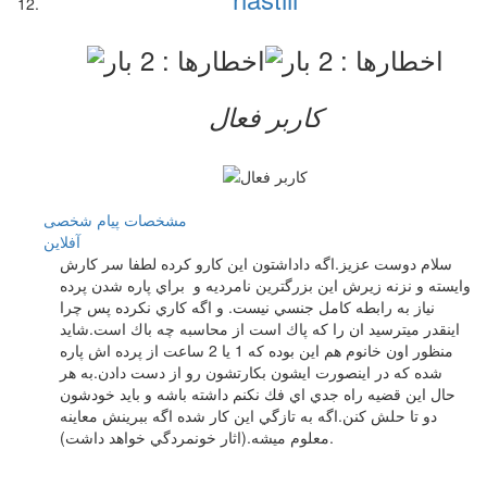
کاربر فعال
مشخصات
پیام شخصی
آفلاين
سلام دوست عزيز.اگه داداشتون اين كارو كرده لطفا سر كارش
وايسته و نزنه زيرش اين بزرگترين نامرديه و براي پاره شدن پرده
نياز به رابطه كامل جنسي نيست. و اگه كاري نكرده پس چرا
اينقدر ميترسيد ان را كه پاك است از محاسبه چه باك است.شايد
منظور اون خانوم هم اين بوده كه 1 يا 2 ساعت از پرده اش پاره
شده كه در اينصورت ايشون بكارتشون رو از دست دادن.به هر
حال اين قضيه راه جدي اي فك نكنم داشته باشه و بايد خودشون
دو تا حلش كنن.اگه به تازگي اين كار شده اگه ببرينش معاينه
معلوم ميشه.(اثار خونمردگي خواهد داشت).