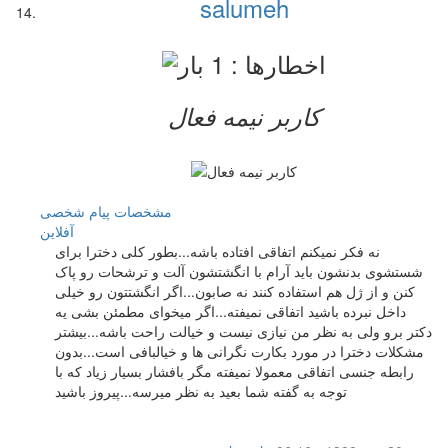
salumeh
کاربر نيمه فعال
مشخصات
پیام شخصی
آفلاين
نه فکر نمیکنم اتفاقی افتاده باشه...بطور کلی دخترا برای
شستشوی بدنشون باید آرام با انگشتشون آلت و ترشحات رو پاک
کنن و از ژل هم استفاده کنند نه صابون...اگر انگشتتون رو خیلی
داخل نبرده باشید اتفاقی نمیفته...اگر میخوای مطمئن بشی یه
دکتر برو ولی به نظر من نیازی نیست و خیالت راحت باشه...بیشتر
مشکلات دخترا در مورد بکارت نگرانی ها و خیالبافی است...بدون
رابطه جنسی اتفاقی معمولا نمیفته مگر بافشار بسیار زیاد که با
توجه به گفته شما بعید به نظر میرسه...پیروز باشید