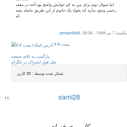
اما سوال دوم برای من یه کم جوابش واضح بود.آخه در مقعد
رحمی وجود نداره که بخواد یک خانوم از این طریق حامله بشه
که.
یکشنبه 7 تیر 1388 - 08:36
,
perspolis66
پست # 9
بازگشت به بالای صفحه
نقل قول
اشتراک در تلگرام
تشکر شده توسط :
31
کاربر
sami28
کاربر حرفه ای