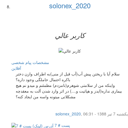
solonex_2020
کاربر عالي
مشخصات
پیام شخصی
آفلاين
سلام آیا با ریختن پیش آب(آب قبل از منی)به اطراف وازن دختر
باکره احتمال حاملگی وجود داره؟
واینکه من از سلامتی شوهرم(نامزدم) مطمئنم و میدو نم هیچ
بیماری نداره(ایدز و هپاتیت و....) در اثر وارد شدن آلت به معقدچه
مشکلاتی میتونه واسه من ایجاد کنه؟
یکشنبه 7 تیر 1388 - 06:31
,
solonex_2020
پست # 7