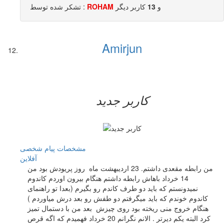
و
13
کاربر ديگر
ROHAM
تشکر شده توسط :
Amirjun
کاربر جدید
مشخصات
پیام شخصی
آفلاين
من رابطه مقعدی داشتم. 23 اردیبهشت ماه روز پریودش بود من
14 خرداد باهاش رابطه داشتم هنگام بیرون اوردم کاندوم
نمیدونستم که باید دو طرف کاندم رو بگیرم (بعدا تو راهنمای
کاندوم خوندم که باید میگرفتم دو طفش رو بعد درش میاوردم )
هنگام خروج منی ریخته بود روی چیزش بعد من با دستمال تمیز
کرد البته یکم دیرتر . الانم نگرانم 20 خرداد فهمیدم که اگه قرص