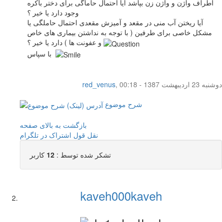
اطراف واژن و واژن زن بپاشد آیا احتمال حاماگی برای دختر باکره
وجود دارد یا خیر ؟
آیا ریختن آب منی در مقعد و آمیزش مقعدی احتمال حاملگی یا
مشکل خاصی برای طرفین ( با توجه به نداشتن بیماری های خاص
و عفونت ها ) دارد یا خیر ؟
با سپاس
دوشنبه 23 اردیبهشت 1387 - 00:18
,
red_venus
شرح موضوع
بازگشت به بالای صفحه
نقل قول
اشتراک در تلگرام
تشکر شده توسط :
12
کاربر
kaveh000kaveh