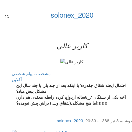
solonex_2020
کاربر عالي
مشخصات
پیام شخصی
آفلاين
احتمال ایجتد شقاق چقدره؟ یا اینکه بعد از چند بار یا چند سال این
مشکل پیش میاد؟
آخه یکی از بستگان 7_8ساله ازدواج کرده رابطه معقدی هم دارن
اما هیچ مشکلی(شقاق و....) براش پیش نیومده؟!!!!!!!
دوشنبه 8 تیر 1388 - 20:30
,
solonex_2020