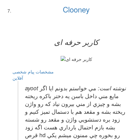
Clooney
کاربر حرفه ای
مشخصات
پیام شخصی
آفلاين
ayoot نوشته است:
مي خواستم بدونم ايا اگر
مايع مني داخل باسن يه دختر باكره ريخته
بشه و چيزي از مني بيرون نياد كه رو واژن
ريخته بشه و مقعد هم با دستمال تميز كنيم و
زود بره دستشويي واژن و مقعد رو شسته
بشه بازم احتمال بارداري هست اگه زود
قرص hd رو بخوره چي ممنون ميشم يكي