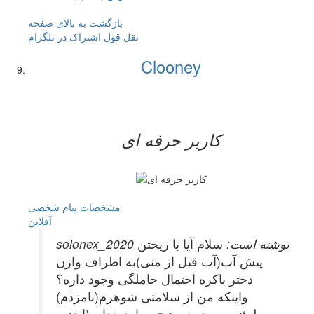
بازگشت به بالای صفحه
نقل قول
اشتراک در تلگرام
Clooney
کاربر حرفه ای
مشخصات
پیام شخصی
آفلاين
solonex_2020 نوشته است:
سلام آیا با ریختن
پیش آب(آب قبل از منی)به اطراف وازن
دختر باکره احتمال حاملگی وجود داره؟
واینکه من از سلامتی شوهرم(نامزدم)
مطمئنم و میدو نم هیچ بیماری نداره(ایدز و