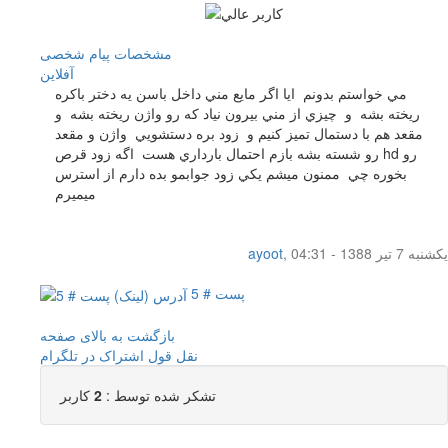
مشخصات
پیام شخصی
آفلاين
مي خواستم بدونم ايا اگر مايع مني داخل باسن يه دختر باكره
ريخته بشه و چيزي از مني بيرون نياد كه رو واژن ريخته بشه و
مقعد هم با دستمال تميز كنيم و زود بره دستشويي واژن و مقعد
رو شسته بشه بازم احتمال بارداري هست اگه زود قرص hd رو
بخوره چي ممنون ميشم يكي زود جوابمو بده دارم از استرس
ميميرم
یکشنبه 7 تیر 1388 - 04:31
,
ayoot
پست # 5
بازگشت به بالای صفحه
نقل قول
اشتراک در تلگرام
تشکر شده توسط :
2
کاربر