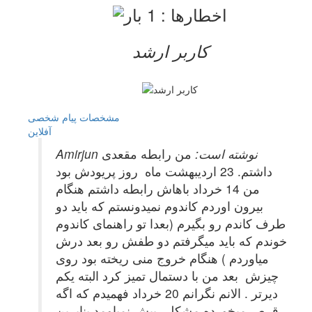
کاربر ارشد
مشخصات
پیام شخصی
آفلاين
Amirjun نوشته است:
من رابطه مقعدی
داشتم. 23 اردیبهشت ماه روز پریودش بود
من 14 خرداد باهاش رابطه داشتم هنگام
بیرون اوردم کاندوم نمیدونستم که باید دو
طرف کاندم رو بگیرم (بعدا تو راهنمای کاندوم
خوندم که باید میگرفتم دو طفش رو بعد درش
میاوردم ) هنگام خروج منی ریخته بود روی
چیزش بعد من با دستمال تمیز کرد البته یکم
دیرتر . الانم نگرانم 20 خرداد فهمیدم که اگه
قرص میخورده مشکلی پیش نمیاومد بنابرین