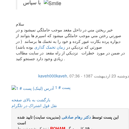
با سپاس
سلام
خير ريختن مني در داخل مقعد موجب حاملگي نميشود و در
صورتي رختن مني موجب حاملگي ميشود كه اسپرم ها بتوانند از
ديواره پرده بكارت عبور كرده و خود را به تخمك ها برسانند ( در
صورتي كه نزديكي در
زمان تخمک گذاری
بوده باشد)
در ضمن در مورد خطرات نزديكي از راه مقعد در سايت مطالب
زيادي وجود دارد جستجو كنيد .
دوشنبه 23 اردیبهشت 1387 - 07:36
,
kaveh000kaveh
پست # 1
بازگشت به بالای صفحه
نقل قول
اشتراک در تلگرام
این پست توسط
دکتر رهام صادقی
(مدیریت سایت) تایید شده
است
و
19
کاربر ديگر
ROHAM
تشکر شده توسط :