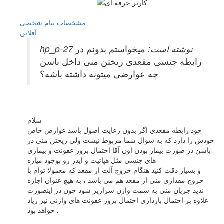
مشخصات
پیام شخصی
آفلاين
hp_p-27 نوشته است:
میخواستم بدونم در
رابطه جنسی مقعدی ریختن منی داخل باسن
چه عوارضی میتونه داشته باشه؟
سلام
خود رابطه مقعدی اگر بدون رعایت اصول باشد عوارض خاص
خودش را دارد که به سوال شما مربوط نیست ولی ریختن منی در
باسن در صورت بیمار بودن اون آقا احتمال بروز عفونت و بیماری
های جنسی مثل هپاتیت و ایدز رو بوجود میاره
و بسیار دقت کنید هنگام خروج آلت از مقعد که معمولا توام با
خروج مقداری منی از مقعد هم می باشد ، به هیچ عنوان اجازه
ندید جریان منی به سمت واژن سرازیر شود چون در اینصورت
علاوه بر احتمال بارداری احتمال بروز عفونت های واژنی نیز زیاد
خواهد بود .