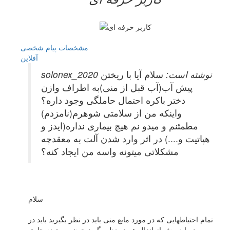
مشخصات
پیام شخصی
آفلاين
solonex_2020 نوشته است:
سلام آیا با ریختن
پیش آب(آب قبل از منی)به اطراف وازن
دختر باکره احتمال حاملگی وجود داره؟
واینکه من از سلامتی شوهرم(نامزدم)
مطمئنم و میدو نم هیچ بیماری نداره(ایدز و
هپاتیت و....) در اثر وارد شدن آلت به معقدچه
مشکلاتی میتونه واسه من ایجاد کنه؟
سلام
تمام احتیاطهایی که در مورد مایع منی باید در نظر بگیرید باید در
مورد مایع پیش از انزال هم در نظر بگیرد چون می تونه حاوی