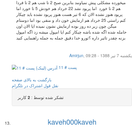
میخورده مشکلی پیش نمیاومد بنابرین صبح 2 تا شب هم 2 تا فردا
هم 2 تا خورد اما پریود نشد 22 خرداد هم خودش 5 تا خورد اما
پریود هنوز نشده الان که 6 تیر هست هنوز پریود نشده باید چیکار
کنم راستی 25 خرداد هم ازمایش خون داد و منفی بود اما دوستام
میگن چون زیر ده روز بوده ازمایش نشون نمیده ایا الان اون
حامله شده اگه شده باشه چیکار کنم ایا امپول میشه زد اگه امپول
بزنه چقدر تاثیر داره ؟تورو خدا دقیق جمله به جمله راهنمایی کنید
یکشنبه 7 تیر 1388 - 09:28
,
Amirjun
پست # 11
بازگشت به بالای صفحه
نقل قول
اشتراک در تلگرام
تشکر شده توسط :
2
کاربر
kaveh000kaveh