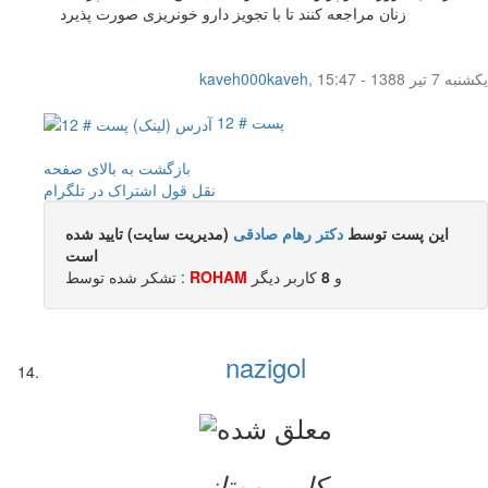
زنان مراجعه کنند تا با تجویز دارو خونریزی صورت پذیرد
یکشنبه 7 تیر 1388 - 15:47
,
kaveh000kaveh
پست # 12
بازگشت به بالای صفحه
نقل قول
اشتراک در تلگرام
این پست توسط
دکتر رهام صادقی
(مدیریت سایت) تایید شده
است
و
8
کاربر ديگر
ROHAM
تشکر شده توسط :
nazigol
کاربر ممتاز