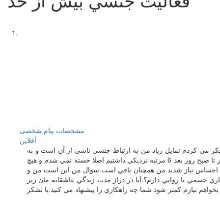
مشخصات
پیام شخصی
آفلاين
كرده ام .تا قبل از ازدواج رابطه جنسي نداشتم و فكر مي كردم تمايل زياد من به ارتباط جنسي ناشي از آن است و به
مرور فروكش خواهد كرد در صورتي كه اين اتفاق نيفتاد.و من به مدت يكسال و نيم روزانه سه چهار مرتبه نزديكي مي كردم.روزي از ساعت 3 بعد از ظهر تا صبح روز بعد 6 مرتبه نزديكي داشتيم اصلا خسته نمي شدم و هيچ
د شدن پسرم به زندگيمان تعداد دفعات كمتر شده ولي احساس نياز شديد من همچنان باقي است.سوال من اين است من و
ي جسمي يا رواني دارم؟.آيا در دراز مدت زندگي عاشقانه مان زير