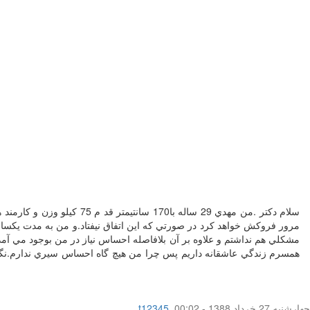
همسرم زندگي عاشقانه داريم پس چرا من هيچ گاه احساس سيري ندارم.نگران
چهار‌شنبه 27 خرداد 1388 - 00:02
,
t12345