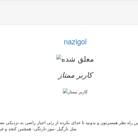
nazigol
کاربر ممتاز
ن راه نظر همسرتون و بدونید تا خدای نکرده از رئی اجبار راضی به نزدیکی 
مثل نارگیل -موز-نارنگی- همچنین کنجد و غی