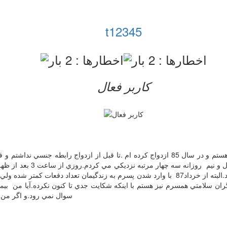
t12345
کاربر فعال
سلام دكتر .من مهدي 29 ساله با170 سانتيمتر قد م 75 كيلو وزن و كارمند هستم و در سال 85 ازدواج 
مشكلي هم نداشتم و علاوه بر آن بلافاصله احساس نياز در من بوجود مي آمد.البته از خرداد87 با وار
 سلامتي همسرم نيز هستم با اينكه شكايت جدي تا كنون نكرده.آيا من بيمار
سوال نمي رود.و اگر من بخواهم نيازم كمتر شود شما چه راهكاري را پيشنهاد مي كنيد.با تشكر