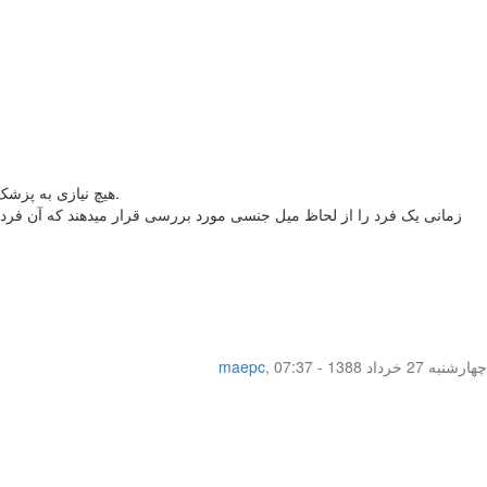
هیچ نیازی به پزشک ندارید فقط خودتان و همسرتان را تقویت کنید.نظر همسرتان را در مورد زمان ارتباط جنسی تان بخواهید که خدایی نکرده دچار تحمیل جنسی نشوند.
زمانی یک فرد را از لحاظ میل جنسی مورد بررسی قرار میدهند که آن فرد
چهار‌شنبه 27 خرداد 1388 - 07:37
,
maepc