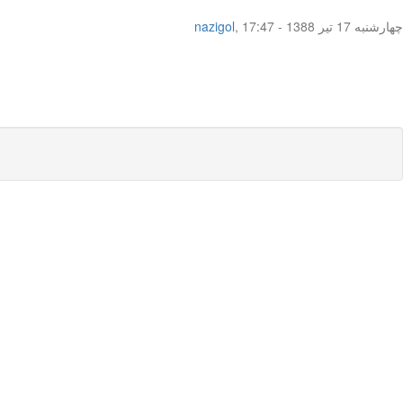
چهار‌شنبه 17 تیر 1388 - 17:47
,
nazigol