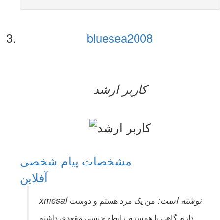
bluesea2008
کاربر ارشد
مشخصات
پیام شخصی
آفلاين
xmesal نوشته است:
من یک مرد هستم و دوست
دارم گاهی با همسرم رابطه جنسی مقعدی داشته