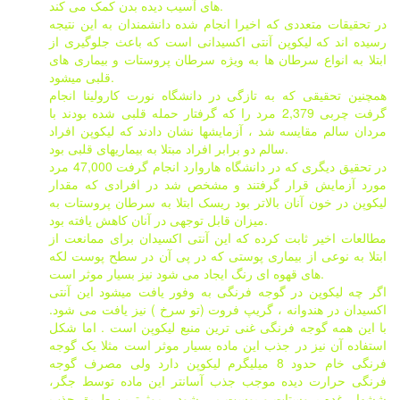
های آسیب دیده بدن کمک می کند.
در تحقیقات متعددی که اخیرا انجام شده دانشمندان به این نتیجه
رسیده اند که لیکوپن آنتی اکسیدانی است که باعث جلوگیری از
ابتلا به انواع سرطان ها به ویژه سرطان پروستات و بیماری های
قلبی میشود.
همچنین تحقیقی که به تازگی در دانشگاه نورت کارولینا انجام
گرفت چربی 2,379 مرد را که گرفتار حمله قلبی شده بودند با
مردان سالم مقایسه شد ، آزمایشها نشان دادند که لیکوپن افراد
سالم دو برابر افراد مبتلا به بیماریهای قلبی بود.
در تحقیق دیگری که در دانشگاه هاروارد انجام گرفت 47,000 مرد
مورد آزمایش قرار گرفتند و مشخص شد در افرادی که مقدار
لیکوپن در خون آنان بالاتر بود ریسک ابتلا به سرطان پروستات به
میزان قابل توجهی در آنان کاهش یافته بود.
مطالعات اخیر ثابت کرده که این آنتی اکسیدان برای ممانعت از
ابتلا به نوعی از بیماری پوستی که در پی آن در سطح پوست لکه
های قهوه ای رنگ ایجاد می شود نیز بسیار موثر است.
اگر چه لیکوپن در گوجه فرنگی به وفور یافت میشود این آنتی
اکسیدان در هندوانه ، گریپ فروت (تو سرخ ) نیز یافت می شود.
با این همه گوجه فرنگی غنی ترین منبع لیکوپن است . اما شکل
استفاده آن نیز در جذب این ماده بسیار موثر است مثلا یک گوجه
فرنگی خام حدود 8 میلیگرم لیکوپن دارد ولی مصرف گوجه
فرنگی حرارت دیده موجب جذب آسانتر این ماده توسط جگر،
ششها ، غده پروستات و پوست می شود ، موثرترین طریق جذب