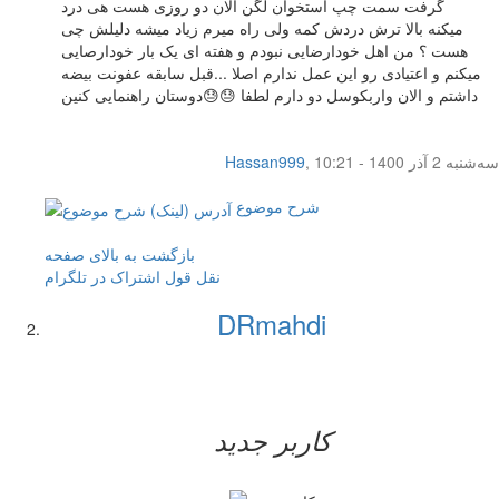
گرفت سمت چپ استخوان لگن الان دو روزی هست هی درد
میکنه بالا ترش دردش کمه ولی راه میرم زیاد میشه دلیلش چی
هست ؟ من اهل خودارضایی نبودم و هفته ای یک بار خودارصایی
میکنم و اعتیادی رو این عمل ندارم اصلا ...قبل سابقه عفونت بیضه
داشتم و الان واربکوسل دو دارم لطفا 😓😓دوستان راهنمایی کنین
سه‌شنبه 2 آذر 1400 - 10:21
,
Hassan999
شرح موضوع
بازگشت به بالای صفحه
نقل قول
اشتراک در تلگرام
DRmahdi
کاربر جدید