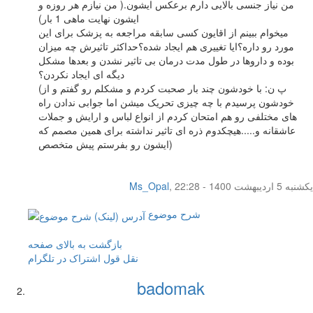
من نیاز جنسی بالایی دارم برعکس ایشون.( من نیازم هر روزه و
ایشون نهایت ماهی 1 بار)
میخوام ببینم از اقایون کسی سابقه مراجعه به پزشک برای این
مورد رو داره؟ایا تغییری هم ایجاد شده؟حداکثر تاثیرش چه میزان
بوده و داروها در طول مدت درمان بی تاثیر نشدن و بعدها مشکل
دیگه ای ایجاد نکردن؟
(پ ن: با خودشون چند بار صحبت کردم و مشکلم رو گفتم و از
خودشون پرسیدم با چه چیزی تحریک میشن اما جوابی ندادن راه
های مختلفی رو هم امتحان کردم از انواع لباس و ارایش و جملات
عاشقانه و.....هیچکدوم ذره ای تاثیر نداشته برای همین مصمم که
ایشون رو بفرستم پیش متخصص)
یکشنبه 5 اردیبهشت 1400 - 22:28
,
Ms_Opal
شرح موضوع
بازگشت به بالای صفحه
نقل قول
اشتراک در تلگرام
badomak