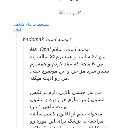
مشخصات
پیام شخصی
آفلاين
badomak نوشته است:
Ms_Opal نوشته است:
سلام
من 27 سالمه و همسرم32 سالشونه.
من 6 ماهه که عقد کردم و همسرم
بسیار سرد مزاجن و این موضوع خیلی
من رو اذیت میکنه.
من نیاز جنسی بالایی دارم برعکس
ایشون.( من نیازم هر روزه و ایشون
نهایت ماهی 1 بار)
میخوام ببینم از اقایون کسی سابقه
مراجعه به پزشک برای این مورد رو
داره؟ایا تغییری هم ایجاد شده؟حداکثر