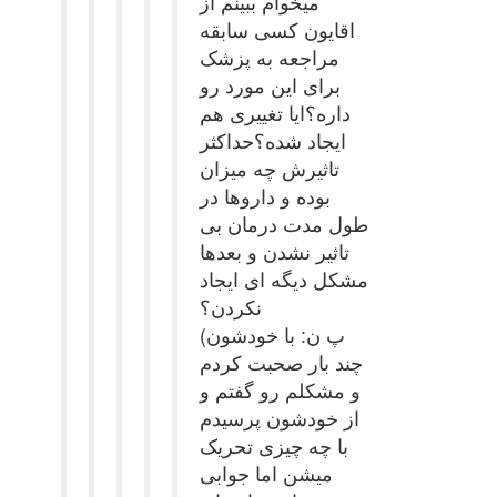
میخوام ببینم از
اقایون کسی سابقه
مراجعه به پزشک
برای این مورد رو
داره؟ایا تغییری هم
ایجاد شده؟حداکثر
تاثیرش چه میزان
بوده و داروها در
طول مدت درمان بی
تاثیر نشدن و بعدها
مشکل دیگه ای ایجاد
نکردن؟
(پ ن: با خودشون
چند بار صحبت کردم
و مشکلم رو گفتم و
از خودشون پرسیدم
با چه چیزی تحریک
میشن اما جوابی