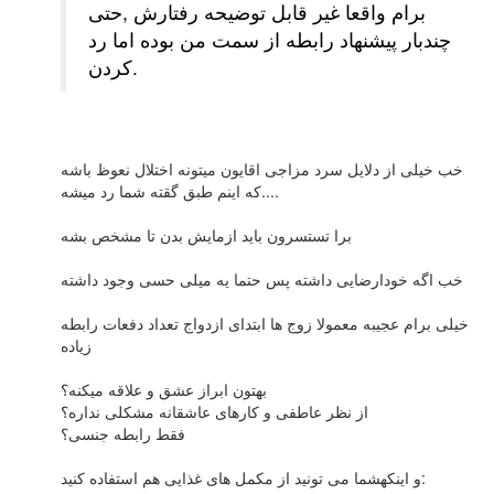
برام واقعا غیر قابل توضیحه رفتارش ,حتی
چندبار پیشنهاد رابطه از سمت من بوده اما رد
کردن.
خب خیلی از دلایل سرد مزاجی اقایون میتونه اختلال نعوظ باشه
که اینم طبق گقته شما رد میشه....
برا تستسرون باید ازمایش بدن تا مشخص بشه
خب اگه خودارضایی داشته پس حتما یه میلی حسی وجود داشته
خیلی برام عجیبه معمولا زوج ها ابتدای ازدواج تعداد دفعات رابطه
زیاده
بهتون ابراز عشق و علاقه میکنه؟
از نظر عاطفی و کارهای عاشقانه مشکلی نداره؟
فقط رابطه جنسی؟
و اینکهشما می تونید از مکمل های غذایی هم استفاده کنید: