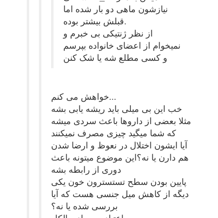
نیازشون ماهی دو بار شده اما
قبلش بیشتر بوده.
از نظر ژنتیکی بی خبرم و
نمیخوام از اعضای خانواده بپرسم
و کسی مطلع شه یا شک کنن
خواهش می کنم...
خب این بی میلی باید ریشه یابی بشه
مثلا بعضی از داروها باعث سردی میشه
که شما میگید چیزی مصرف نمیکنند
آیا ایشون اختلال در نعوظ و ارضا شدن
هم دارن یا نه؟این موضوع میتونه باعث
دوری از رابطه بشه
پایین بودن سطح تستسترون خون یکی
دیگه از کاهش میل جنسی هست که آیا
بررسی شده یا نه؟
اعتیاد به مواد و الکل