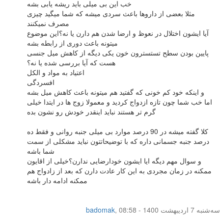
خب این بی میلی باید ریشه یابی بشه
مثلا بعضی از داروها باعث سردی میشه که شما میگید چیزی
مصرف نمیکنند
آیا ایشون اختلال در نعوظ و ارضا شدن هم دارن یا نه؟این موضوع
میتونه باعث دوری از رابطه بشه
پایین بودن سطح تستسترون خون یکی دیگه از کاهش میل جنسی
هست که آیا بررسی شده یا نه؟
اعتیاد به مواد و الکل
افسردگی
و اینکه خود کم خونی که گفتید هم میتونه باعث کاهش میل بشه
اما خب شما چون تازه ازدواج کردید و معمولا زوج ها در ایتدا خیلی
گرم تر هستند نباید اینقدر خودش رو نشون بده
کلا گفته میشه در 90 درصد موارد بی میلی جنبه روانی و فقط ده
درصد جنبه جسمانی داره که با توضیحاتتون نباید مشکلی از سمت
شما باشه
و سوال مهم دیگه ایا ایشون خودارضایی ندارن؟خیلی از اقایون
ممکنه در زمان مجردی به این کار عادت دارن که بعد از زادواج هم
ممکنه ادامه دار باشه
سه‌شنبه 7 اردیبهشت 1400 - 08:58
,
badomak