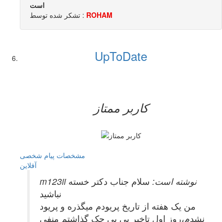
است
ROHAM
تشکر شده توسط :
UpToDate
کاربر ممتاز
مشخصات
پیام شخصی
آفلاين
m123ii نوشته است:
سلام جناب دکتر خسته
نباشید
من یک هفته از تاریخ پریودم میگذره و پریود
نشدم،روز اول تاخیر بی بی چک گذاشتم منفی