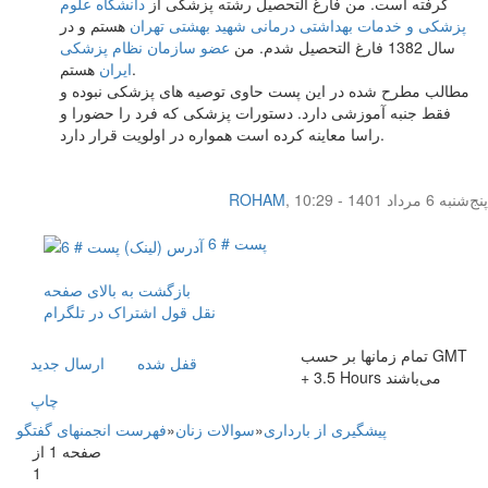
گرفته است. من فارغ التحصیل رشته پزشکی از
دانشگاه علوم
پزشکی و خدمات بهداشتی درمانی شهید بهشتی تهران
هستم و در
سال 1382 فارغ التحصیل شدم. من
عضو سازمان نظام پزشکی
هستم.
ایران
مطالب مطرح شده در این پست حاوی توصیه های پزشکی نبوده و
فقط جنبه آموزشی دارد. دستورات پزشکی كه فرد را حضورا و
راسا معاينه كرده است همواره در اولويت قرار دارد.
پنج‌شنبه 6 مرداد 1401 - 10:29
,
ROHAM
پست # 6
بازگشت به بالای صفحه
نقل قول
اشتراک در تلگرام
تمام زمانها بر حسب GMT
قفل شده
ارسال جديد
+ 3.5 Hours می‌باشند
چاپ
پیشگیری از بارداری
»
سوالات زنان
»
فهرست انجمنهای گفتگو
صفحه 1 از
1