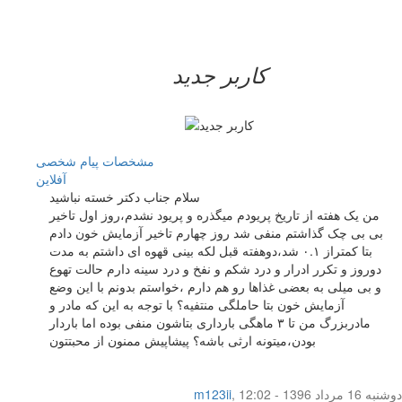
کاربر جدید
مشخصات
پیام شخصی
آفلاين
سلام جناب دکتر خسته نباشید
من یک هفته از تاریخ پریودم میگذره و پریود نشدم،روز اول تاخیر
بی بی چک گذاشتم منفی شد روز چهارم تاخیر آزمایش خون دادم
بتا کمتراز ۰.۱ شد،دوهفته قبل لکه بینی قهوه ای داشتم به مدت
دوروز و تکرر ادرار و درد شکم و نفخ و درد سینه دارم حالت تهوع
و بی میلی به بعضی غذاها رو هم دارم ،خواستم بدونم با این وضع
آزمایش خون بتا حاملگی منتفیه؟ با توجه به این که مادر و
مادربزرگ من تا ۳ ماهگی بارداری بتاشون منفی بوده اما باردار
بودن،میتونه ارثی باشه؟ پیشاپیش ممنون از محبتتون
دوشنبه 16 مرداد 1396 - 12:02
,
m123ii