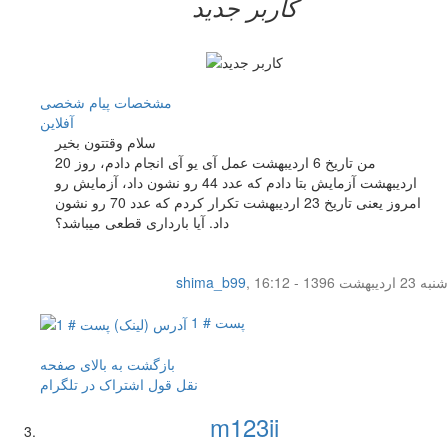
کاربر جدید
مشخصات
پیام شخصی
آفلاين
سلام وقتتون بخیر
من تاریخ 6 اردیبهشت عمل آی یو آی انجام دادم، روز 20
اردیبهشت آزمایش بتا دادم که عدد 44 رو نشون داد، آزمایش رو
امروز یعنی تاریخ 23 اردیبهشت تکرار کردم که عدد 70 رو نشون
داد. آیا بارداری قطعی میباشد؟
شنبه 23 اردیبهشت 1396 - 16:12
,
shima_b99
پست # 1
بازگشت به بالای صفحه
نقل قول
اشتراک در تلگرام
m123ii