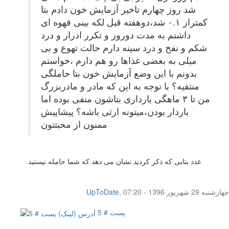
شد روز چهارم تاخیر آزمایش خون دادم بتا
کمتراز ۰.۱ شد،دوهفته قبل لکه بینی قهوه ای
داشتم به مدت دوروز و تکرر ادرار و درد
شکم و نفخ و درد سینه دارم حالت تهوع و بی
میلی به بعضی غذاها رو هم دارم ،خواستم
بدونم با این وضع آزمایش خون بتا حاملگی
منتفیه؟ با توجه به این که مادر و مادربزرگ
من تا ۳ ماهگی بارداری بتاشون منفی بوده اما
باردار بودن،میتونه ارثی باشه؟ پیشاپیش
ممنون از محبتتون
عدد بتایی که ذکر کردید نشان می دهد که شما حامله نیستید
چهار‌شنبه 29 شهریور 1396 - 07:20
,
UpToDate
پست # 5