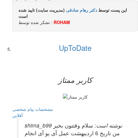
این پست توسط
دکتر رهام صادقی
(مدیریت سایت) تایید شده
است
ROHAM
تشکر شده توسط :
UpToDate
کاربر ممتاز
مشخصات
پیام شخصی
آفلاين
shima_b99 نوشته است:
سلام وقتتون بخیر
من تاریخ 6 اردیبهشت عمل آی یو آی انجام