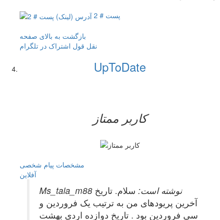
پست # 2
بازگشت به بالای صفحه
نقل قول
اشتراک در تلگرام
UpToDate
کاربر ممتاز
مشخصات
پیام شخصی
آفلاين
Ms_tala_m88 نوشته است:
سلام. تاریخ
آخرین پریودهای من به ترتیب یک فروردین و
سی فروردین بود . تاریخ دوازده اردی بهشت