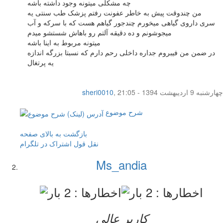
چه مشکلی میتونه وجود داشته باشه
من چندوقت پیش به خاطر عفونت رفتم پزشک طب سنتی یه
سری داروی گیاهی میخورم چندجور گیاهم هست که با سرکه و آب
میجوشونم و ده دقیقه آلتم رو باهاش شستشو میدم
میتونه مربوط به اینا باشه
در ضمن من فیبروم جداره داخلی رحم دارم که نسبتا بزرگه اندازه
یه پرتغال
چهار‌شنبه 9 اردیبهشت 1394 - 21:05
,
sheri0010
شرح موضوع
بازگشت به بالای صفحه
نقل قول
اشتراک در تلگرام
Ms_andia
کاربر عالي