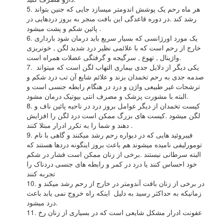
5. هر ماه رحم یک پوشش اندومتر میسازد جایی که جنین بتواند
رشد کند .در دوره قاعدگی این بافت منجر به بروز دردهایی در
پائین شکم و پشت میشود .
6. یک مورد اورژانسی که بسیار سریع باید درمان شود بارداری
خارج از رحم است که با علائمی نظیر درد شدید لگن , خونریزی
واژینال , تهوع , سرگیجه و گرفتگی عضلات همراه است.
7. یکی دیگر از دلایل جدی بیماری التهاب لگن است که میتواند
صدمه جدی به رحم تخمدان بزند و علائم شایع آن تب درد شکم و
ترشحات غیر طبیعی واژن و درد در هنگام رابطه جنسی است و
البته با مشورت پزشک و مصرف انتی بیوتیک درمان مشود.
8. کیست تخمدان از دیگر عوامل بروز درد در ناحیه پائین ناف و
لگن میشود .کیست های بزرگ ممکن است درد لگن را افزایش
دهند و شما را به تکرر ادرار مبتلا کنند .
9. فیبروئید هایی که در دیواره رحم رشد میکنند و گاهی با نام
تومورلیفی نامیده میشوند هم باعث بروز اینگونه دردها هستند که
البته سرطانی نیستند .برخی از زنان ممکن است فشار در شکم
خود احساس کنند یا درد در کمر و رابطه های جنسی دردناک را
تجربه کنند
10. در برخی از زنان بافت آندومتر در خارج از رحم رشد میکند و
زمانیکه به حداکثر رسید به دلیل اینکه راه خروج نمی یابد باعث
درد میشود.
11. عفونت ادرار مشکل شایعی است که در بسیاری از زنان رخ