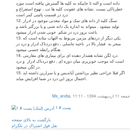
داده است و الته تا جاییکه به کلیه ها گسترش نیافته است مورد
خطرناکی نیست .نشانه های عفونت کلیه ها تب ، تهوع استفراغ و
درد در قسمت پائینی کمر است.
12. سنگ کلیه از دانه های نمک و مواد معدنی موجود در ادرار
تولید میشود . میتواند به اندازه یک دانه شنی و یا بزرگتر باشد و
باعث بروز درد در شکم خونی شدن ادرار میشود.
13. یکی دیگر از دردهای مزمن مربوط به التهاب مثانه است که
منجر به فشار بالا در ناحیه تناسلی ، دفع دردناک ادرار و درد در
هنگام رابطه جنسی میشود.
14. درد لگن نشانه هشدار دهنده ای برای بیماری های مقاربتی
است که موجب خونریزی میان دوره ای , دفع دردناک ادرار و درد
در لگن میشود.
15. اگر قبلا جراحی نظیر برداشتن آپاندیس و یا سزارین داشته اید
احتمال بروز این درد در شما افزایش میابد.
جمعه 11 اردیبهشت 1394 - 11:11
,
Ms_andia
پست # 1
بازگشت به بالای صفحه
نقل قول
اشتراک در تلگرام