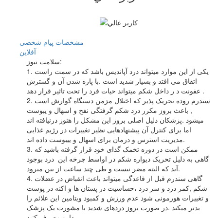
مشخصات
پیام شخصی
آفلاين
سلامت نیوز:
1. یکی از این موارد میتواند درد آپاندیس باشد که در سمت راست
اتفاق می افتد و بسیار شدید است .با پاره شدن آن و گسترش
عفونت د ر داخل شکم میتواند حیات فرد را تحت تاثیر قرار دهد .
2. سندرم روده تحریک پذیر که اختلال مزمن دستگاه گوارش است
, باعث بروز مکرر درد شکم گرفتگی نفخ و اسهال و یبوست
میشود .پزشکان دلیل اصلی بروز این مشکل را هنوز درنیافته اند
اما برای کنترل آن پیشنهادهایی نظیر تغییرات در رژیم غذایی
مدیریت استرس و درمان برای اسهال و ییبوست داده اند.
3. ممکن است در دوره تخمک گذای خود قرار گرفته باشید که
گاهی به دلیل تحریک دیواره شکم در اواسط چرخه این درد بوجود
آید که البته مضر نیست و طی چند ساعت از بین میرود.
4. گاهی سندرم قبل از قاعدگی میتواند باعث انقباض در عضلات
شکم ,کمر درد و سر درد ،حساسیت در پستان ها و اکنه در پوست
و تغییرات هورمونی شود عدم ورزش و کمبود ویتامین این علائم را
بدتر میکند .در صورت بروز دردهای شدید با مشورت یک پزشک
دارو مصرف کنید.