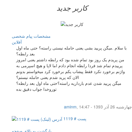
کاربر جدید
مشخصات
پیام شخصی
آفلاين
با سلام .میگن پریید بشی یعنی حامله نیستی راسته؟ حتی ماه اول
بعد رابطه؟
من پریدم یک روز بود تمام شده بود که رابطه داشتم یعنی امروز
پرییدم تمام شد فردا رابطه انجام دادم اما لاپا و هیچ اسپرمی به
واژنم برخورد نکرد فقط پیشاب یکم برخورد کرد میخواستم بدونم
الان که پرید شدم یعنی حامله نیستم؟
میگن پریید شدن عدم بارداریه راسته؟حتی ماه اول بعد رابطه؟
توروخدا جواب دقیق بده
چهار‌شنبه 26 آذر 1393 - 14:47
,
aminm
پست # 1119
بازگشت به بالای صفحه