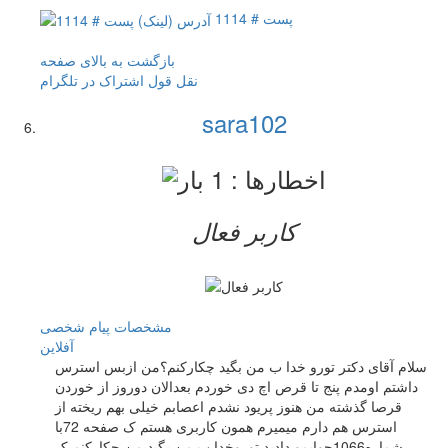
پست # 1114
بازگشت به بالای صفحه
نقل قول
اشتراک در تلگرام
sara102
کاربر فعال
مشخصات
پیام شخصی
آفلاين
سلام آقای دکتر تورو خدا ب من بگید چکارکنم؟من ازبس استرس
داشتم اومدم پنج تا قرص اچ دی خوردم بعدالان دوروز از خوردن
قرصا گذشته من هنوز پریود نشدم اعصابم خیلی بهم ریخته از
استرس هم دارم میمیرم همون کاربری هستم ک صفحه 72با
شماره1066جوابمو دادید توروخدا ب من بگید من چکارکنم ک