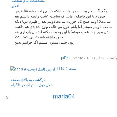
مشخصات
پیام شخصی
آفلاين
سلام ببخشیدمن واسه اینکه خیالم راحت شه 4تا قرصLD دیگم
خوردم با این فاصله زمانی ک ساعت 1شب رابطه داشتم بعد
ساعت10ونیم صبح 2تا خوردم ساعت2ونیم بعداز ظهرم دوتا دیگه
ساعت 4ونیم صبحم 4تا باهم خوردمو حالت تهوع شدیدی هم داشتم
.÷ریودیم چقد عقب میفته؟با این وجود ممکنه احتمال بارداری هم
وجود داشته باشه؟حتی 1%...؟؟؟
ازتون خیلی ممنون میشم اگ جوابمو بدین
یکشنبه 23 آذر 1393 - 21:02
,
juDi93
پست # 1110
بازگشت به بالای صفحه
نقل قول
اشتراک در تلگرام
maria64