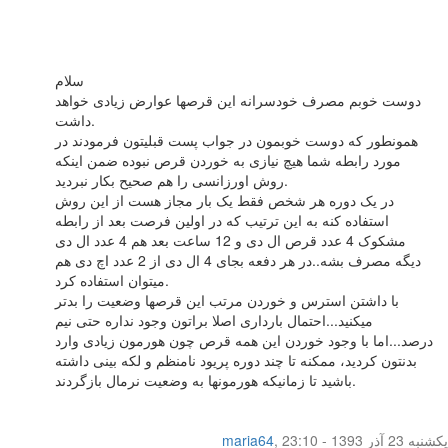
سلام
دوست خوبم مصرف خودسرانه این قرصها عوارض زیادی خواهد
داشت.
همونطور که دوست خوبمون در جواب پست قبلیتون فرمودند در
مورد رابطه شما هیچ نیازی به خوردن قرص نبوده ضمن اینکه
روش اورزانسی را هم صحیح بکار نبردید.
در یک دوره هر شخص فقط یک بار مجاز هست از این روش
استفاده کنه به این ترتیب که در اولین فرصت بعد از رابطه
مشکوک 4 عدد قرص ال دی و 12 ساعت بعد هم 4 عدد ال دی
دیگه مصرف بشه..در هر دفعه بجای 4 ال دی از 2 عدد اچ دی هم
میتوان استفاده کرد.
با داشتن استرس و خوردن مرتب این قرصها وضعیت را بدتر
میکنید...احتمال بارداری اصلا براتون وجود نداره حتی نیم
درصد...اما با وجود خوردن این همه قرص چون هورمون زیادی وارد
بدنتون کردید، ممکنه تا چند دوره پریود نامنظم و لکه بینی داشته
باشید تا زمانیکه هورمونها به وضعیت نرمال بازگردند.
یکشنبه 23 آذر 1393 - 23:10
,
maria64