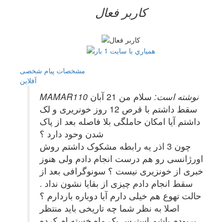
کاربر فعال
مشخصات
پیام شخصی
آفلاين
MAMAR110 نوشته است:
سلام من 21 آبان
سقط داشتم با قرص 12 روز خونریری و لک
داشتم آیا امکان حاملگی بلا فاصله بعد از پاک
شدن وحود دارد ؟
چون 3 اذر یه رابطه مشکوک داشتم روش
اورژانسی رو هم درست انجام دادم ولی هنوز
خبری از خونزیری نیست ؟ سونوگرافی بعد از
سقط انجام دادم چیزی از بقایا نشون نداد .
حالت تهوع هم خیلی دارم آیا دوباره باردارم ؟
اصلا به نظر شما چه تاریخی باید منتظر
پریودم باشم استرس یک ماه خسته ام کرده