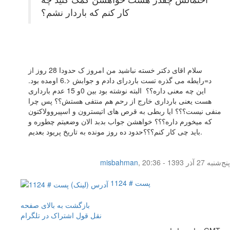
کار کنم که باردار نشم؟
سلام اقای دکتر خسته نباشید من امروز ک حدودا 28 روز از
د=رایطه می گذره تست باردرای دادم و جوابش <.6 اومده بود.
این چه معنی داره؟؟ البته نوشته بود بین 0و 15 عدم بارداری
هست یعنی بارداری خارج از رحم هم منتفی هستش؟؟ پس چرا
منفی نیست؟؟؟ ایا ربطی به قرص های اتیسترون و اسپیروولاکتون
که میخورم داره؟؟؟ خواهشن جواب بدبد الان وضعیتم چطوره و
باید چی کار کنم؟؟؟حدود ده روز مونده به تاریخ پریود بعدیم.
پنج‌شنبه 27 آذر 1393 - 20:36
,
misbahman
پست # 1124
بازگشت به بالای صفحه
نقل قول
اشتراک در تلگرام