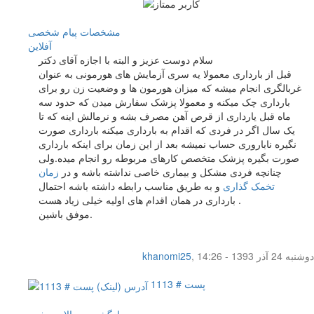
مشخصات
پیام شخصی
آفلاين
سلام دوست عزیز و البته با اجازه آقای دکتر
قبل از بارداری معمولا یه سری آزمایش های هورمونی به عنوان
غربالگری انجام میشه که میزان هورمون ها و وضعیت زن رو برای
بارداری چک میکنه و معمولا پزشک سفارش میدن که حدود سه
ماه قبل یارداری از قرص آهن مصرف بشه و نرمالش اینه که تا
یک سال اگر در فردی که اقدام به بارداری میکنه بارداری صورت
نگیره ناباروری حساب نمیشه بعد از این زمان برای اینکه بارداری
صورت بگیره پزشک متخصص کارهای مربوطه رو انجام میده.ولی
چنانچه فردی مشکل و بیماری خاصی نداشته باشه و در
زمان
تخمک گذاری
و به طریق مناسب رابطه داشته باشه احتمال
بارداری در همان اقدام های اولیه خیلی زیاد هست .
موفق باشین.
دوشنبه 24 آذر 1393 - 14:26
,
khanomi25
پست # 1113
بازگشت به بالای صفحه