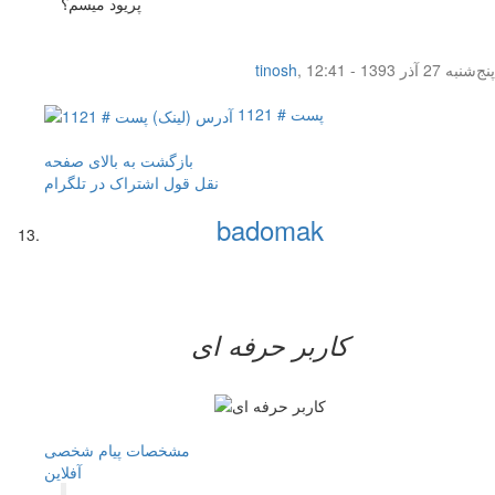
پریود میسم؟
پنج‌شنبه 27 آذر 1393 - 12:41
,
tinosh
پست # 1121
بازگشت به بالای صفحه
نقل قول
اشتراک در تلگرام
badomak
کاربر حرفه ای
مشخصات
پیام شخصی
آفلاين