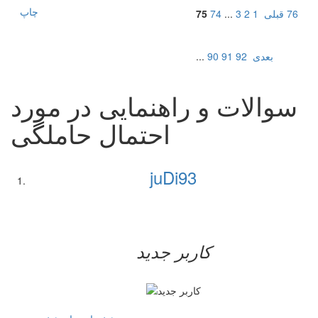
چاپ
76
قبلی
1
2
3
...
74
75
بعدی
92
91
90
...
سوالات و راهنمایی در مورد
احتمال حاملگی
juDi93
کاربر جدید