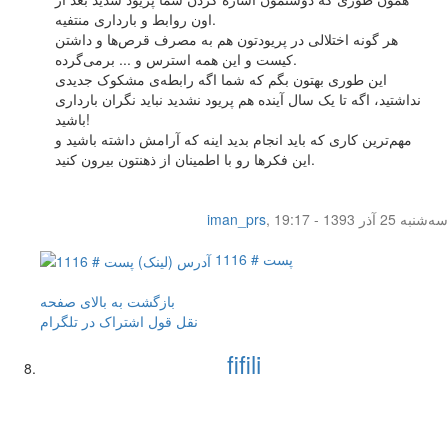
اون روابط و بارداری منتفیه.
هر گونه اختلالی در پریودتون هم به مصرف قرص‌ها و داشتن
کیست و این همه استرس و ... برمی‌گرده.
این طوری بهتون بگم که شما اگه رابطه‌ی مشکوک جدیدی
نداشتید، اگه تا یک سال آینده هم پریود نشدید نباید نگران بارداری
باشید!
مهم‌ترین کاری که باید انجام بدید اینه که آرامش داشته باشید و
این فکرها رو با اطمینان از ذهنتون بیرون کنید.
سه‌شنبه 25 آذر 1393 - 19:17
,
iman_prs
پست # 1116
بازگشت به بالای صفحه
نقل قول
اشتراک در تلگرام
fifili