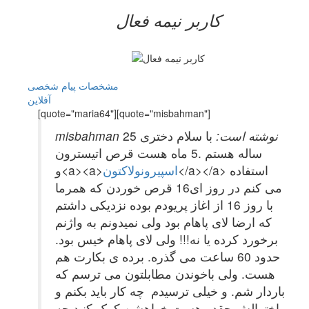
کاربر نيمه فعال
مشخصات
پیام شخصی
آفلاين
[quote="maria64"][quote="misbahman"]
misbahman نوشته است:
با سلام دختری 25
ساله هستم .5 ماه هست قرص اتیسترون
</a></a> استفاده
اسپیرونولاکتون
و<a><a>
می کنم در روز ای16 قرص خوردن که همرما
با روز 16 از اغاز پریودم بوده نزدیکی داشتم
که ارضا لای پاهام بود ولی نمیدونم به واژنم
برخورد کرده یا نه!!! ولی لای پاهام خیس بود.
حدود 60 ساعت می گذره. برده ی بکارت هم
هست. ولی باخوندن مطابلتون می ترسم که
باردار شم. و خیلی ترسیدم چه کار باید بکنم و
اختمالش چقدر هست خواهشن کمک کنید چه