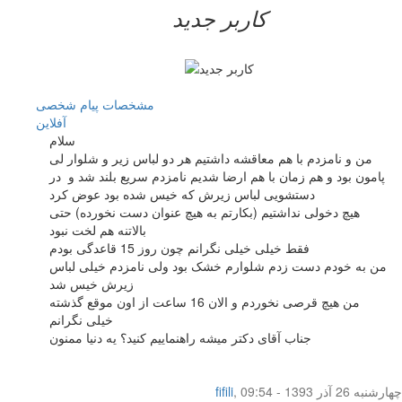
کاربر جدید
مشخصات
پیام شخصی
آفلاين
سلام
من و نامزدم با هم معاقشه داشتیم هر دو لباس زیر و شلوار لی
پامون بود و هم زمان با هم ارضا شدیم نامزدم سریع بلند شد و در
دستشویی لباس زیرش که خیس شده بود عوض کرد
هیچ دخولی نداشتیم (بکارتم به هیچ عنوان دست نخورده) حتی
بالاتنه هم لخت نبود
فقط خیلی خیلی نگرانم چون روز 15 قاعدگی بودم
من به خودم دست زدم شلوارم خشک بود ولی نامزدم خیلی لباس
زیرش خیس شد
من هیچ قرصی نخوردم و الان 16 ساعت از اون موقع گذشته
خیلی نگرانم
جناب آقای دکتر میشه راهنماییم کنید؟ یه دنیا ممنون
چهار‌شنبه 26 آذر 1393 - 09:54
,
fifili