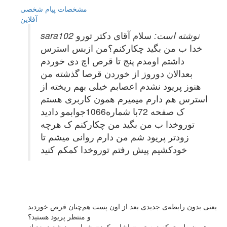
مشخصات
پیام شخصی
آفلاين
sara102 نوشته است:
سلام آقای دکتر تورو
خدا ب من بگید چکارکنم؟من ازبس استرس
داشتم اومدم پنج تا قرص اچ دی خوردم
بعدالان دوروز از خوردن قرصا گذشته من
هنوز پریود نشدم اعصابم خیلی بهم ریخته از
استرس هم دارم میمیرم همون کاربری هستم
ک صفحه 72با شماره1066جوابمو دادید
توروخدا ب من بگید من چکارکنم ک هرچه
زودتر پریود شم من دارم روانی میشم تا
خودکشیم پیش رفتم توروخدا کمکم کنید
یعنی بدون رابطه‌ی جدیدی بعد از اون پست هم‌چنان قرص خوردید
و منتظر پریود هستید؟
همون طوری که دوستمون اشاره کردن شما پریود شدید بعد از