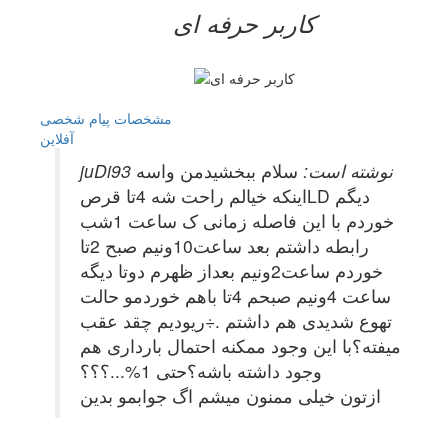
کاربر حرفه ای
مشخصات
پیام شخصی
آفلاين
juDi93 نوشته است:
سلام ببخشیدمن واسه
اینکه خیالم راحت شه 4تا قرصLD دیگم
خوردم با این فاصله زمانی ک ساعت 1شب
رابطه داشتم بعد ساعت10ونیم صبح 2تا
خوردم ساعت2ونیم بعداز ظهرم دوتا دیگه
ساعت 4ونیم صبحم 4تا باهم خوردمو حالت
تهوع شدیدی هم داشتم .÷ریودیم چقد عقب
میفته؟با این وجود ممکنه احتمال بارداری هم
وجود داشته باشه؟حتی 1%...؟؟؟
ازتون خیلی ممنون میشم اگ جوابمو بدین