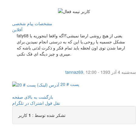
مشخصات
پیام شخصی
آفلاين
faty68 یعنی از هیچ روشی ارضا نمیشی؟اگه واقعا اینجوریه یا
مشکل جسمیه یا روحی.یا این که به درستی انجام نمیدین.برای
ارضا شدن توی اون لحظه باید تمام فکر و ذکرت لذتی باشه که
میبری و چیز دیگه ای فک نکنی.
سه‌شنبه 4 آذر 1393 - 12:00
,
tannaz69
پست # 20
بازگشت به بالای صفحه
نقل قول
اشتراک در تلگرام
تشکر شده توسط :
1
کاربر