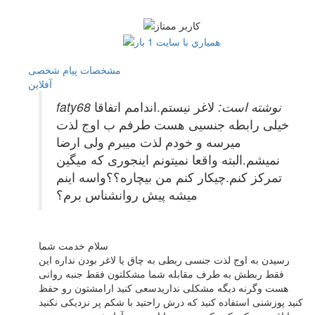
مشخصات
پیام شخصی
آفلاين
faty68 نوشته است:
لاغر نیستم.اندامم اتفاقا
خیلی رابطه جنسیی هست طرفم ب اوج لذت
میرسه و خودم لذت میبرم ولی ارضا
نمیشم.البته واقعا نمیتونم اینجوری که میگین
تمرکز کنم.چیکار کنم من بیچاره؟؟واسه اینم
میشه پیش روانشناس برم؟
سلام خدمت شما
رسیدن به اوج لذت جنسی ربطی به چاق یا لاغر بودن نداره این
فقط ربطش به طرف مقابله شما مشکلتون فقط جنبه روانی
هست وگرنه دیگه مشکلی نداریدسعی کنید ارامشتون رو حفظ
کنید پوزشنی استفاده کنید که درش راحتید با شکم پر نزدیکی نکنید