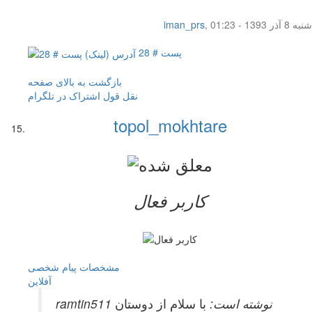
شنبه 8 آذر 1393 - 01:23
,
iman_prs
پست # 28
بازگشت به بالای صفحه
نقل قول
اشتراک در تلگرام
topol_mokhtare
کاربر فعال
مشخصات
پیام شخصی
آفلاين
ramtin511 نوشته است:
با سلام از دوستان