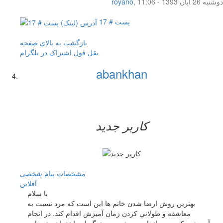
دوشنبه 26 آبان 1393 - 11:06
,
royano
پست # 17
بازگشت به بالای صفحه
نقل قول
اشتراک در تلگرام
abankhan
کاربر جدید
مشخصات
پیام شخصی
آفلاين
با سلام
بهترين روش ارضا شدن خانم ها اين است كه مرد نسبت به
معاشقه و طولاني كردن زمان آميزش اقدام كند. در انجام
آميزشي كه سريع انجام مي شود زن هرگز ارضا نخواهد شد. اين