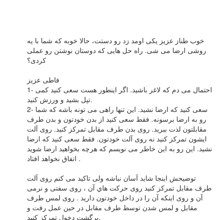
خوب طناز عزيز يکی اومد زد رو دستت، حالا خوبه که شما با يه
روشی ارضا می شی. راه حل هايی که دوستان نوشتن رو عملی
کردی؟
فاطی عزيز
1- احتمال می دم که لاغر باشيد. اگر اينطور هست سعی کنيد کمی
تپل بشيد و ورزش کنيد.
2- سعی کنيد که ارضا نشيد. اين تنها راهی می تونه باشه که شما
رو به ارضا برسونه. فقط سعی کنيد از بدن خودتون و بدن طرف
مقابلتون لذت ببريد. روی بدن طرف مقابل تمرکز کنيد. روی آلت
ايشون تمرکز کنيد نه روی آلت خودتون. فقط سعی کنيد که ارضا
نشيد. اين رو به اين خاطر می نويسم که هرچه بخواهيد ارضا شويد
اتفاق نخواهد افتاد .
توضيحش اينجا شايد آسان نباشه ولی تاکيد می کنم روی آلت
طرف مقابل تمرکز کنيد روی حرکت هاي آن ، روی سفتی و نرمی
آن و روی اينکه آن را در داخل خودتون داريد . روی لمس طرف
مقابل و لمس شدن توسط طرف مقابل در حين عمل رفت و
برگشت دخول تمرکز کنيد.