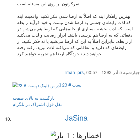
تمرکزتون بر روی این مسئله است.
بهترین راهکار اینه که اصلاً به ارضا شدن فکر نکنید. واقعیت اینه
که لذت رابطه‌ی جنسی به ارضا شدن نیست و خود فرآیند رابطه
است که لذت بخشه. بسیاری از خانم‌هایی که ارضا هم می‌شن در
دفعاتی که به ارضا هم نرسیده باشند ابراز رضایت و لذت می‌کنند
از رابطه. بنابراین اصلاً به این که ارضا می‌شید یا نه فکر نکنید. از
رابطه‌ای که دارید و اتفاقاتی که می‌افته لذت ببرید. رفته رفته
خواهید دید ناخودآگاه ارضا هم تجربه خواهید کرد.
چهار‌شنبه 5 آذر 1393 - 00:57
,
iman_prs
پست # 23
بازگشت به بالای صفحه
نقل قول
اشتراک در تلگرام
JaSina