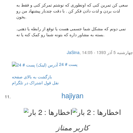
سعی کن تمرين کنی که اونطوری که نوشتم تمرکز کنی و فقط به
لذت بردن و لذت دادن فکر کن . با دقت چندبار پيشنهاد من رو
بخون.
نمی دونم که مشکل شما جسمی هست يا توقع از رابطه يا ذهنی.
بسته به مشاور داره که بتونه شما رو کمک کنه يا نه.
چهار‌شنبه 5 آذر 1393 - 14:05
,
JaSina
پست # 24
بازگشت به بالای صفحه
نقل قول
اشتراک در تلگرام
hajiyan
کاربر ممتاز