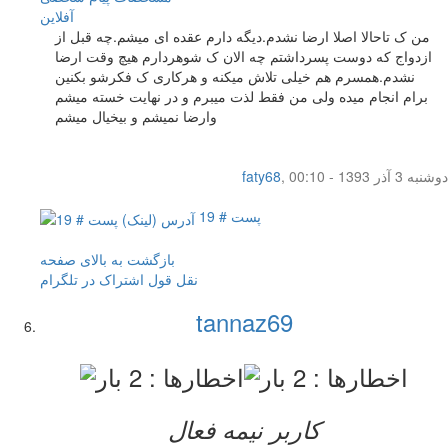
آفلاين
من ک تاحالا اصلا ارضا نشدم.دیگه دارم عقده ای میشم.چه قبل از
ازدواج که دوست پسرداشتم چه الان ک شوهردارم هیچ وقت ارضا
نشدم.همسرم هم خیلی تلاش میکنه و هرکاری ک فکرشو بکنین
برام انجام میده ولی من فقط لذت میبرم و در نهایت خسته میشم
وارضا نمیشم و بیخیال میشم
دوشنبه 3 آذر 1393 - 00:10
,
faty68
پست # 19
بازگشت به بالای صفحه
نقل قول
اشتراک در تلگرام
tannaz69
کاربر نيمه فعال