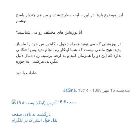
اين موضوع بارها در اين سايت مطرح شده و من هم چندباز پاسخ
نوشتم
آيا پوزيشن های مختلف رو می شناسيد؟
در پوزيشنی که می تونيد همراه دخول ، کليتوريس خود را ماساژ
بديد. هيچ مانعی نيست که شما اينکار رو انجام نديد پس اشکالی
ندارد که اين دو را همزمان کنيد و به ارضا برسيد. زياد دنبال دليل
نگرديد، هرکسی يه جوره.
شاداب باشيد
سه‌شنبه 15 مهر 1393 - 13:14
,
JaSina
پست # 15
بازگشت به بالای صفحه
نقل قول
اشتراک در تلگرام