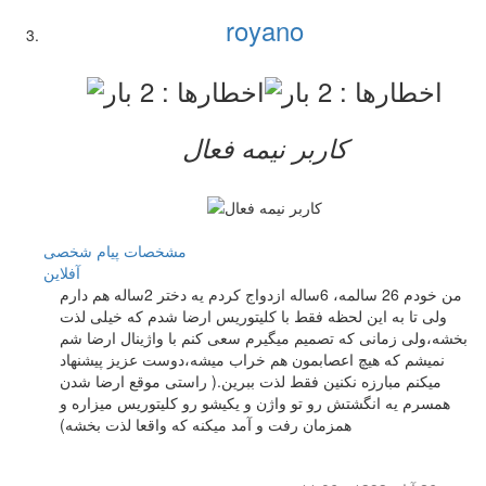
royano
کاربر نيمه فعال
مشخصات
پیام شخصی
آفلاين
من خودم 26 سالمه، 6ساله ازدواج کردم یه دختر 2ساله هم دارم
ولی تا به این لحظه فقط با کلیتوریس ارضا شدم که خیلی لذت
بخشه،ولی زمانی که تصمیم میگیرم سعی کنم با واژینال ارضا شم
نمیشم که هیچ اعصابمون هم خراب میشه،دوست عزیز پیشنهاد
میکنم مبارزه نکنین فقط لذت ببرین.( راستی موقع ارضا شدن
همسرم یه انگشتش رو تو واژن و یکیشو رو کلیتوریس میزاره و
همزمان رفت و آمد میکنه که واقعا لذت بخشه)