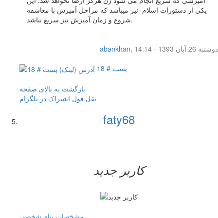
يكي از دستورات اسلام نيز ميباشد كه مراحل آميزش با معاشقه
شروع و زمان آميزش نيز سريع نباشد.
دوشنبه 26 آبان 1393 - 14:14
,
abankhan
پست # 18
بازگشت به بالای صفحه
نقل قول
اشتراک در تلگرام
faty68
کاربر جدید
مشخصات
پیام شخصی