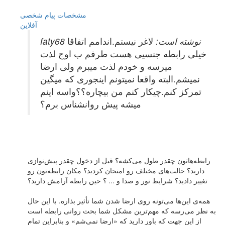
مشخصات
پیام شخصی
آفلاين
faty68 نوشته است:
لاغر نیستم.اندامم اتفاقا
خیلی رابطه جنسیی هست طرفم ب اوج لذت
میرسه و خودم لذت میبرم ولی ارضا
نمیشم.البته واقعا نمیتونم اینجوری که میگین
تمرکز کنم.چیکار کنم من بیچاره؟؟واسه اینم
میشه پیش روانشناس برم؟
رابطه‌هاتون چقدر طول می‌کشه؟ قبل از دخول چقدر پیش‌نوازی
دارید؟ حالت‌های مختلف رو امتحان کردید؟ مکان رابطه‌تون رو
تغییر دادید؟ شرایط نور و صدا و ... ؟ حین رابطه آرامش دارید؟
همه‌ی این‌ها می‌تونه روی ارضا شدن شما تأثیر بذاره. با این حال
به نظر می‌رسه که مهم‌ترین مشکل شما بحث روانی رابطه است
از این جهت که باور دارید که «ارضا نمی‌شم‌» و بنابراین تمام