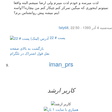
لذت میرسه و خودم لذت میبرم ولی ارضا نمیشم.البته واقعا
نمیتونم اینجوری که میگین تمرکز کنم.چیکار کنم من بیچاره؟؟واسه
اینم میشه پیش روانشناس برم؟
سه‌شنبه 4 آذر 1393 - 22:50
,
faty68
پست # 22
بازگشت به بالای صفحه
نقل قول
اشتراک در تلگرام
iman_prs
کاربر ارشد