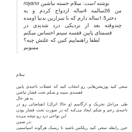
royano نوشته است:
سلام خسته نباشین
من 26سالمه 4ساله ازدواج کردم و یه
دختر1.5ساله دارم که با سزارین بدنیا اومده
چندوقته بعد از نزدیکی درد شدیدی در
قسمتای پایین قفسه سینم احساس میکنم
لطفا راهنماییم کنین که علتش چیه؟
ممنونم
سلام
سعی کنید پوزیشن‌هایی رو انتخاب کنید که عضلات ناحیه‌ی پایین
قفسه‌ی سینه و شکم تحت فشار نباشن
به هر حال
طی مراحل تحریک و ارگاسم (و حالا انزال) انقباضاتی رو در
ناحیه‌ی رحم و شکم ایجاد می‌کنه که در صورت تحت فشار یودن
این نواحی درد رو نتیجه می‌ده
در ضمن،
حین رابطه سعی کنید ریلکس باشید تا ریسک هرگونه اسپاسمی