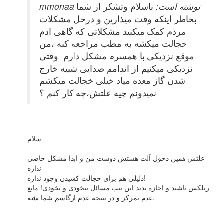
mmonaa نوشته است:
باسلام وتشکر از شما
بخاطر اینکه وقت میذارین و درحل مشکلات
مردم کمک میکنید مشکلاتی که گاهی ادم
خجالت میکشه به مطب مراجعه کنه ،من
موقع نزدیکی با همسرم مشکل دارم وقتی
نزدیکی میکنیم از اندامم صدایی شبیه خارج
شدن گاز معده میاد خیلی خجالت میکشم
نمیدونم چیه علتش،چه کار کنم ؟
سلام
علتش همین دخول آلت هستش دوست من و ابدا مشکل خاصی
نداره
دلیلی هم برای خجالت کشیدن وجود نداره!
ریلکس باشید و اجازه ندید این تیپ مسائل بیخودی و نخودی! مانع
عدم تمرکز و در نتیجه عدم ارگاسم‌ شما بشه.