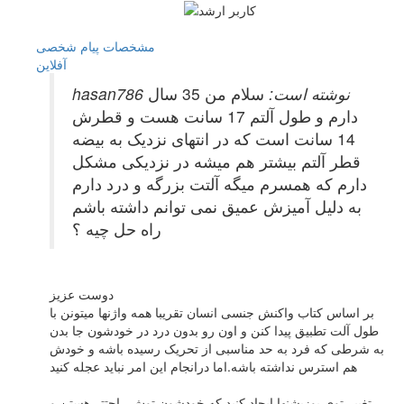
مشخصات
پیام شخصی
آفلاين
hasan786 نوشته است:
سلام من 35 سال
دارم و طول آلتم 17 سانت هست و قطرش
14 سانت است که در انتهای نزدیک به بیضه
قطر آلتم بیشتر هم میشه در نزدیکی مشکل
دارم که همسرم میگه آلتت بزرگه و درد دارم
به دلیل آمیزش عمیق نمی توانم داشته باشم
راه حل چیه ؟
دوست عزیز
بر اساس کتاب واکنش جنسی انسان تقریبا همه واژنها میتونن با
طول آلت تطبیق پیدا کنن و اون رو بدون درد در خودشون جا بدن
به شرطی که فرد به حد مناسبی از تحریک رسیده باشه و خودش
هم استرس نداشته باشه.اما درانجام این امر نباید عجله کنید
تغییر توی پوزیشنها ایجاد کنید که خودشون توش راحتتر هستن و