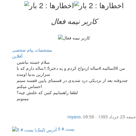
کاربر نيمه فعال
مشخصات
پیام شخصی
آفلاين
سلام خسته نباشین
من 26سالمه 4ساله ازدواج کردم و یه دختر1.5ساله دارم که با
سزارین بدنیا اومده
چندوقته بعد از نزدیکی درد شدیدی در قسمتای پایین قفسه سینم
احساس میکنم
لطفا راهنماییم کنین که علتش چیه؟
ممنونم
جمعه 23 خرداد 1393 - 09:58
,
royano
پست # 5