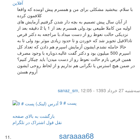
آفلاين
با سلام. ببخشید مشکلی برای من و همسرم پیش اومده که واقعا
کلافمون کرده
از آبان سال پیش تصمیم به بچه دار شدن گرفتیم.آزمایش های
اولیه من کاملا طبیعی بود.ولی همسرم بعد از 1 یا 2 دقیقه بعد از
نزدیکی حالت نعوظ رو از دست میداد.با مراجعه به دکتر قرص
تادالافیل تجویز شد که خوردن و تا حدود زیادی موثر بود ولی تا به
حالا حامله نشدم.ایشون آزمایش اسپرم هم دادن که تعداد کل
اسپرم 500 میلیون بود و دکتر گفت عالیه.دوباره با وجود مصرف
همین قرص بازم حالت نعوظ رو از دست میدن! باید چیکار کنیم؟
در ضمن هیچ استرس یا نگرانی هم نداریم و از لحاظ روحی ایشون
آروم هستن
سه‌شنبه 27 خرداد 1393 - 12:05
,
sanaz_sm
پست # 9
بازگشت به بالای صفحه
نقل قول
اشتراک در تلگرام
saraaaa68