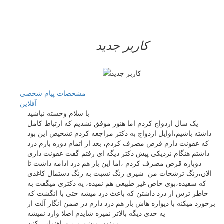
کاربر جدید
مشخصات
پیام شخصی
آفلاين
با سلام وخسته نباشید
یک سال ازدواج کردم اما هنوز موفق نشدیم که ارتباط کامل
داشته باشیم،اوایل ازدواج به دکتر مراجعه کردم تشخیص این بود
که عفونت دارم قرص مصرف کردم، بعد از اتمام دوره بازم درد
داشتم هنگام نزدیکی پیش دکتر دیگه ای رفتم گفت عفونت داری
دوباره قرص مصرف کردم ،اما این بار هم درد ادامه داشت تا
الان،رنگ ترشحات من شیری رنگ نسبت به رنگ دستمال کاغذی
که سفیده،بوی خاص غیر طبیعی هم نمیده، یه دکتری میگفت به
خاطر ترس از درد داشتن که باعث درد میشه حتی با انگشت که
برخورد میکنه با دیواره هاش باز هم درد دارم در ضمن انگار آلت از
یه حدی دیگه بالاتر نمیره شایدم اصلا وارد نمیشه
ممنون میشم من وراهنمایی کنید