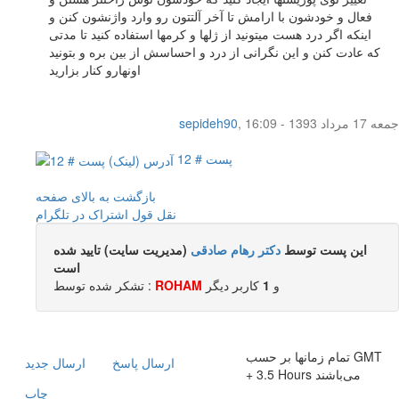
فعال و خودشون با ارامش تا آخر آلتتون رو وارد واژنشون کنن و
اینکه اگر درد هست میتونید از ژلها و کرمها استفاده کنید تا مدتی
که عادت کنن و این نگرانی از درد و احساسش از بین بره و بتونید
اونهارو کنار بزارید
جمعه 17 مرداد 1393 - 16:09
,
sepideh90
پست # 12
بازگشت به بالای صفحه
نقل قول
اشتراک در تلگرام
این پست توسط
دکتر رهام صادقی
(مدیریت سایت) تایید شده
است
و
1
کاربر ديگر
ROHAM
تشکر شده توسط :
تمام زمانها بر حسب GMT
ارسال پاسخ
ارسال جديد
+ 3.5 Hours می‌باشند
چاپ