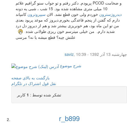
پریودم. دکتر رفتم و تو جواب سنو گرافیم علائم PCOD و ضخامت
10 میلی متری مشاهده شده بود. 15 شب ، شبی یه دونه
دیدروژسترون
خوردم ولی خون قطع نشد. الان
سیپروترون
کامپاند
دارم که گفتن از پنجم قاعدگی بخورم.دیروز که موعد پریود بعدی
من تو این ماه بود، هم خونریزی بیشتر شد و هم از دیروز دل درد
شدید دارم. من خیلی میترسم خون ریزی طولانی شده
علتش چیه؟ قطع میشه یا نه؟ مرسی
چهار‌شنبه 13 آذر 1392 - 10:39
,
saviz
شرح موضوع
بازگشت به بالای صفحه
نقل قول
اشتراک در تلگرام
تشکر شده توسط :
1
کاربر
r_b899