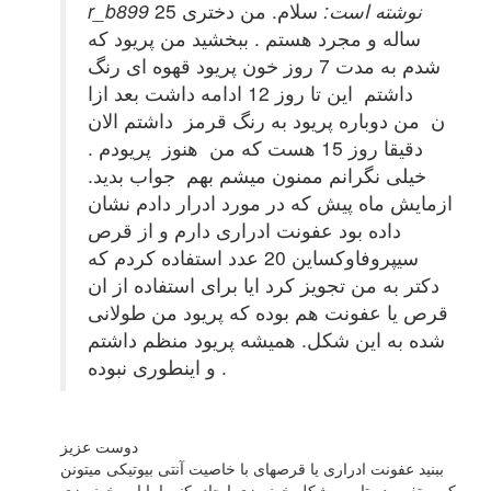
r_b899 نوشته است:
سلام. من دختری 25
ساله و مجرد هستم . ببخشید من پریود که
شدم به مدت 7 روز خون پریود قهوه ای رنگ
داشتم این تا روز 12 ادامه داشت بعد ازا
ن من دوباره پریود به رنگ قرمز داشتم الان
دقیقا روز 15 هست که من هنوز پریودم .
خیلی نگرانم ممنون میشم بهم جواب بدید.
ازمایش ماه پیش که در مورد ادرار دادم نشان
داده بود عفونت ادراری دارم و از قرص
سیپروفاوکساین 20 عدد استفاده کردم که
دکتر به من تجویز کرد ایا برای استفاده از ان
قرص یا عفونت هم بوده که پریود من طولانی
شده به این شکل. همیشه پریود منظم داشتم
و اینطوری نبوده .
دوست عزیز
ببنید عفونت ادراری یا قرصهای با خاصیت آنتی بیوتیکی میتونن
کمی تغییر در تایم و شکل خونریزی ایجاد بکنن اما این خونریزی