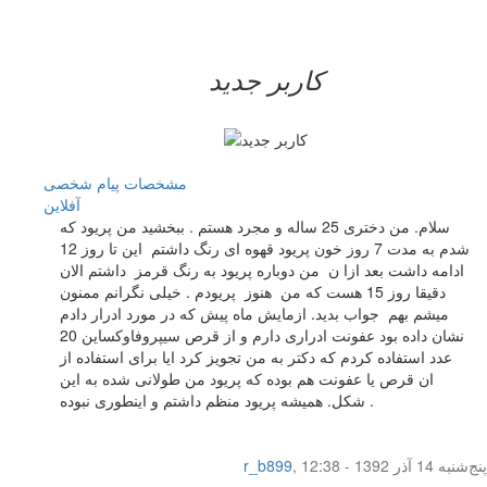
کاربر جدید
مشخصات
پیام شخصی
آفلاين
سلام. من دختری 25 ساله و مجرد هستم . ببخشید من پریود که
شدم به مدت 7 روز خون پریود قهوه ای رنگ داشتم این تا روز 12
ادامه داشت بعد ازا ن من دوباره پریود به رنگ قرمز داشتم الان
دقیقا روز 15 هست که من هنوز پریودم . خیلی نگرانم ممنون
میشم بهم جواب بدید. ازمایش ماه پیش که در مورد ادرار دادم
نشان داده بود عفونت ادراری دارم و از قرص سیپروفاوکساین 20
عدد استفاده کردم که دکتر به من تجویز کرد ایا برای استفاده از
ان قرص یا عفونت هم بوده که پریود من طولانی شده به این
شکل. همیشه پریود منظم داشتم و اینطوری نبوده .
پنج‌شنبه 14 آذر 1392 - 12:38
,
r_b899