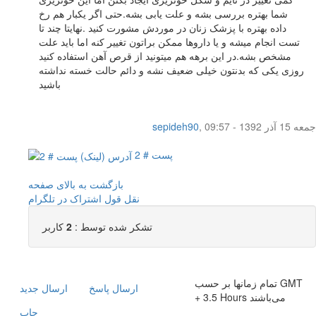
شما بهتره بررسی بشه و علت یابی بشه.حتی اگر یکبار هم رخ
داده بهتره با پزشک زنان در موردش مشورت کنید .نهایتا چند تا
تست انجام میشه و یا داروها ممکن براتون تغییر کنه اما باید علت
مشخص بشه.در این برهه هم میتونید از قرص آهن استفاده کنید
روزی یکی که بدنتون خیلی ضعیف نشه و دائم حالت خسته نداشته
باشید
جمعه 15 آذر 1392 - 09:57
,
sepideh90
پست # 2
بازگشت به بالای صفحه
نقل قول
اشتراک در تلگرام
تشکر شده توسط :
2
کاربر
تمام زمانها بر حسب GMT
ارسال پاسخ
ارسال جديد
+ 3.5 Hours می‌باشند
چاپ