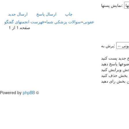
نمایش پستها:
چاپ
ارسال پاسخ
ارسال جديد
عفونی
»
سوالات پزشکي شما
»
فهرست انجمنهای گفتگو
صفحه 1 از 1
پرش به:
 جدید پست کنید
ضوعها پاسخ دهید
بخش ویرایش کنید
ن بخش حذف کنید
ین بخش رای دهید
Powered by
phpBB
©