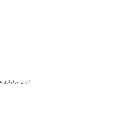
پ.ن: برقراری هر 3 شرط فوق با هم، برای انتقال ویروس شروط لازم و کافی هستن!