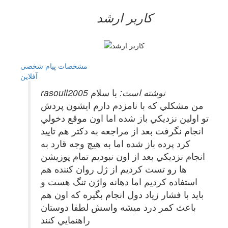
کاربر ارشد
مشخصات
پیام شخصی
آفلاين
rasoull2005 نوشته است:
با سلام
من مشكلي كه با نامزدم دارم ايشون پردش
تو اولين نزديكي باز شده اما اون موقع دخولي
انجام نگرفت بعد از مراجعه به دكتر هم تاييد
كرد پرده باز شده اما به هيچ وجه قارد به
انجام نزديكي بعد از اون نبوديم تمام پوزيشن
ها رو تست كرديم از ژل روان كننده هم
استفاده كرديم اما دهانه واژن تنگ هست و
بايد با فشار زياد دول انجام بگيره كه اون هم
باعث كمر درد ميشه واسش لطفا دوستان
راهنمايي كنند