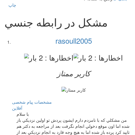
چاپ
مشكل در رابطه جنسي
rasoull2005
کاربر ممتاز
مشخصات
پیام شخصی
آفلاين
با سلام
من مشكلي كه با نامزدم دارم ايشون پردش تو اولين نزديكي باز
شده اما اون موقع دخولي انجام نگرفت بعد از مراجعه به دكتر هم
تاييد كرد پرده باز شده اما به هيچ وجه قارد به انجام نزديكي بعد از