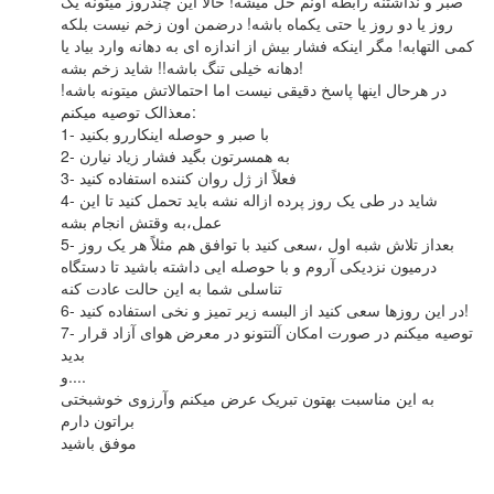
صبر و نداشتنه رابطه اونم حل میشه! حالا این چندروز میتونه یک
روز یا دو روز یا حتی یکماه باشه! درضمن اون زخم نیست بلکه
کمی التهابه! مگر اینکه فشار بیش از اندازه ای به دهانه وارد بیاد یا
دهانه خیلی تنگ باشه!! شاید زخم بشه!
در هرحال اینها پاسخ دقیقی نیست اما احتمالاتش میتونه باشه!
معذالک توصیه میکنم:
1- با صبر و حوصله اینکاررو بکنید
2- به همسرتون بگید فشار زیاد نیارن
3- فعلاً از ژل روان کننده استفاده کنید
4- شاید در طی یک روز پرده ازاله نشه باید تحمل کنید تا این
عمل،به وقتش انجام بشه
5- بعداز تلاش شبه اول ،سعی کنید با توافق هم مثلاً هر یک روز
درمیون نزدیکی آروم و با حوصله ایی داشته باشید تا دستگاه
تناسلی شما به این حالت عادت کنه
6- در این روزها سعی کنید از البسه زیر تمیز و نخی استفاده کنید!
7- توصیه میکنم در صورت امکان آلتتونو در معرض هوای آزاد قرار
بدید
و....
به این مناسبت بهتون تبریک عرض میکنم وآرزوی خوشبختی
براتون دارم
موفق باشید