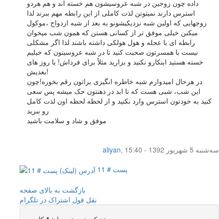
داده چون زوجین در شبه عروسیشون هم خسته اند و هم هردو
استرس دارند نمیتونن لذت کاملی از این رابطه مهم ببرند لذا
زوجهایی که اولین شبه نزدیکیشونو به بعد از شبه ازدواج ،موکول
میکنن خیلی موفق تر از کسانی هستن که همون شب میخوان
رابطه ای با عجله و هول هولکی داشته باشند لذا اگر مشکلی
نیست با همسرتون صحبت کنید تا در شبه عروسیتون که خیلیم
خسته هستید اینکارو نکنید و بزارید مثلاً برای فرداش! یا روز های
بعدیش!
در هرحال امیدوارم شبه خاطره انگیزی براتون رقم بخوره!چون
این شب، شبی هست که تا ابد در ذهنتون حک میشه پس سعی
کنید به خودتون استرس وارد نکنید و از لحظه لحظه اون لذت کامل
رو ببرید
موفق و شاد و سلامت باشید
سه‌شنبه 5 شهریور 1392 - 15:40
,
aliyan
پست # 11
بازگشت به بالای صفحه
نقل قول
اشتراک در تلگرام