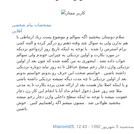
مشخصات
پیام شخصی
آفلاين
سلام دوستان ببخشید اگه سوالم و موضوع پست زیاد ارتباطی با
هم ندارن ولی یه سوال چند وقته ذهنم رو درگیر کرده و البته کمی
برام استرس زا شده . با توجه به اینکه تاریخ روز ازدواجم نزدیکه
در مورد بکارت و اولین نزدیکی یه چیزایی خوندم ولی سوالم
جواب داده نشد . اینجوری به من گفته شده که چون بعد از اولین
نزدیکی واژن دچار زخم میشخ حداقل تا ده روز نباید دوباره نزدیکی
داشته باشین . خواستم صحت این حرف رو بدونم خواستم بدونم
بعد از اولین نزدیکی تا چه مدت دیگه نمیشه نزدیکی داشته باشی
و یا اینکه اصلا نیاز هست بعد از ازاله شدن پرده بکارت تا یه مدتی
مثلا چند روز عمل دخول انجام نداد آیا با انجام این کار زن دچار
عفونت میشه با توجه به اینکه سطح داخلی واژن دچار زخم میشه
ببخشید طولانی شد . ممنون میشم اگه راهنماییم کنین . خوش
باشین.
سه‌شنبه 5 شهریور 1392 - 12:43
,
khanomi25