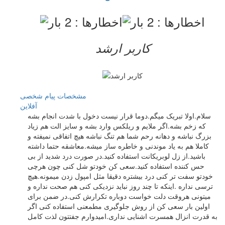
کاربر ارشد
مشخصات
پیام شخصی
آفلاين
سلام.اولا تبریک میگم.دوما قرار نیست دخول با شدت انجام بشه
که زخم بشه.اگر ملایم و ریلکس وارد بشه و سایز الت هم زیاد
بزرگ نباشه و دهانه رحم شما هم تنگ نباشه هیچ اتفاقی نمیفته و
کاملا هم به یاد موندنی و خاطره ساز میشه.معاشقه حتما داشته
باشید.از زل لوبریکانت استفاده کنید.در صورت درد شدید از بی
حس کننده استفاده کنید.سعی کن خودتو شل کنی چون هرچی
خودتو سفت تر کنی درد بیشتره دقیقا مثل امپول زدن میمونه.هیچ
ترسی نداره .اینکه تا چند روز نباید نزدیکی کنی هم صحت نداره و
میتونی هروقت دلت خواست دوباره تکرارش کنی.در ضمن برای
اولین بار سعی کن از روش جلوگیری مطمعنی استفاده کنی اگر
به قدرت انزال همسرت اشنایی نداری.امیدوارم جفتتون لذت کامل