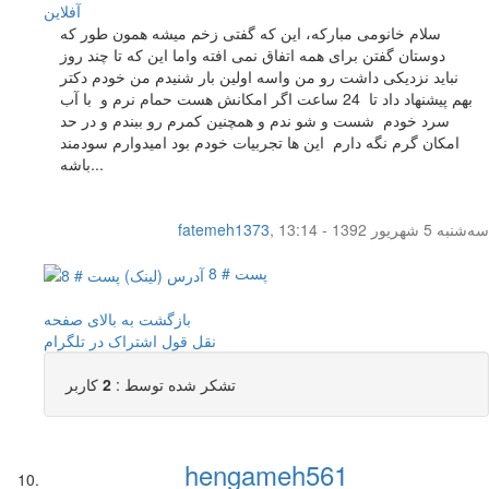
آفلاين
سلام خانومی مبارکه، این که گفتی زخم میشه همون طور که
دوستان گفتن برای همه اتفاق نمی افته واما این که تا چند روز
نباید نزدیکی داشت رو من واسه اولین بار شنیدم من خودم دکتر
بهم پیشنهاد داد تا 24 ساعت اگر امکانش هست حمام نرم و با آب
سرد خودم شست و شو ندم و همچنین کمرم رو ببندم و در حد
امکان گرم نگه دارم این ها تجربیات خودم بود امیدوارم سودمند
باشه...
سه‌شنبه 5 شهریور 1392 - 13:14
,
fatemeh1373
پست # 8
بازگشت به بالای صفحه
نقل قول
اشتراک در تلگرام
تشکر شده توسط :
2
کاربر
hengameh561