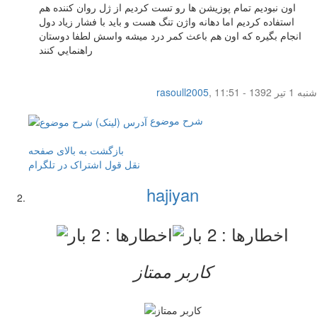
اون نبوديم تمام پوزيشن ها رو تست كرديم از ژل روان كننده هم
استفاده كرديم اما دهانه واژن تنگ هست و بايد با فشار زياد دول
انجام بگيره كه اون هم باعث كمر درد ميشه واسش لطفا دوستان
راهنمايي كنند
شنبه 1 تیر 1392 - 11:51
,
rasoull2005
شرح موضوع
بازگشت به بالای صفحه
نقل قول
اشتراک در تلگرام
hajiyan
کاربر ممتاز