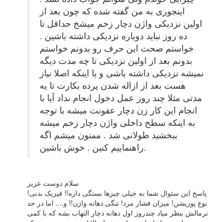
اینجوری به من گفته شده که چون بعد از
اولین نزدیکی واژن دچار زخم میشخ حداقل تا
ده روز نباید دوباره نزدیکی داشته باشین .
خواستم صحت این حرف رو بدونم خواستم
بدونم بعد از اولین نزدیکی تا چه مدت دیگه
نمیشه نزدیکی داشته باشی و یا اینکه اصلا نیاز
هست بعد از ازاله شدن پرده بکارت تا یه
مدتی مثلا چند روز عمل دخول انجام نداد آیا با
انجام این کار زن دچار عفونت میشه با توجه
به اینکه سطح داخلی واژن دچار زخم میشه
ببخشید طولانی شد . ممنون میشم اگه
راهنماییم کنین . خوش باشین.
سلام دوست عزیز
پاسخ این سئوال شما به خیلی چیزها بستگی داره!! فیزیک بدنی!
نوع پوزیشن! میزان فشار مرد! تنگی دهانه واژن!! و.... اما در حد
نرمالش بنظر میاد چندروز اول دهانه دچار التهاب بشه که با کمی