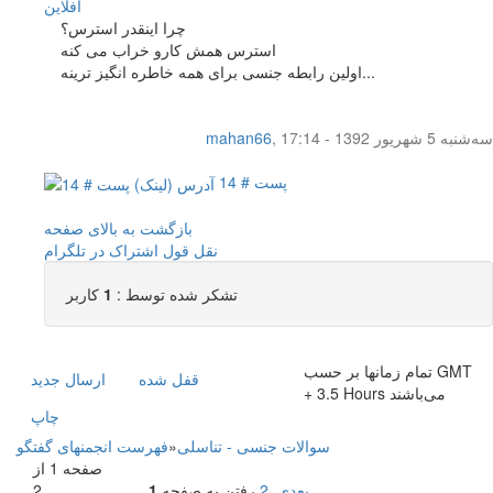
آفلاين
چرا اینقدر استرس؟
استرس همش کارو خراب می کنه
اولین رابطه جنسی برای همه خاطره انگیز ترینه...
سه‌شنبه 5 شهریور 1392 - 17:14
,
mahan66
پست # 14
بازگشت به بالای صفحه
نقل قول
اشتراک در تلگرام
تشکر شده توسط :
1
کاربر
تمام زمانها بر حسب GMT
قفل شده
ارسال جديد
+ 3.5 Hours می‌باشند
چاپ
سوالات جنسی - تناسلی
»
فهرست انجمنهای گفتگو
صفحه 1 از
بعدی
2
رفتن به صفحه
1
2