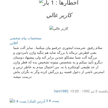
کاربر عالي
مشخصات
پیام شخصی
آفلاين
سلام رفیق. شرمنده اینجوری حرفمو بیان میکنما.. سایز آلت شما
یعنی قطرش نرماله یا بزرگه شاید هم تنگیه واژن نامزدتون و
بزرگیه آلت شما مشکلو چندین برابر کنه ولی پیشنهاد دوستان
دیگرو تأیید میکنم و یه متخصص میتونه تشخیص بده که قطر واژن
از حد طبیعی کوچکتره یا نه. من احتمال میدم به خاطر ترس و
استرس ناشی از دخول قضیه رو بزرگش کرده وگر نه نگران نباش
درست میشه.
یکشنبه 2 تیر 1392 - 13:20
,
hani1985
پست # 3