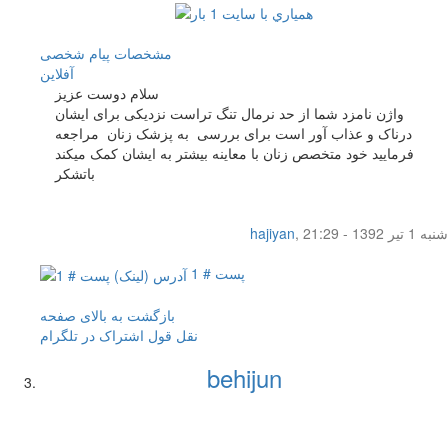
مشخصات
پیام شخصی
آفلاين
سلام دوست عزیز
واژن نامزد شما از حد نرمال تنگ تراست نزدیکی برای ایشان
درناک و عذاب آور است برای بررسی به پزشک زنان مراجعه
فرمایید خود متخصص زنان با معاینه بیشتر به ایشان کمک میکند
باتشکر
شنبه 1 تیر 1392 - 21:29
,
hajiyan
پست # 1
بازگشت به بالای صفحه
نقل قول
اشتراک در تلگرام
behijun