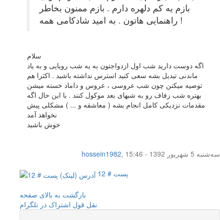
بازم یه کم دلهره دارم . بازم ممنون بخاطر
راهنمایی هاتون . به امید شادکامی همه !
سلام
اگه دوست دارید شب اول ازدواجتون به یه شب رویایی و به یاد
ماندنی تبدیل بشه سعی کنید استرس نداشته باشید . اکثرا هم
توصیه میکنن چون شب عروسی ، عروس و داماد خسته میشن
بهتره شب زفاف رو به شبهای بعد موکول کنند . با این حال اگه
مقدمات نزدیکی کامل انجام بشه ( معاشقه و ... ) مشکلی پیش
نخواهد آمد
خوش باشید
سه‌شنبه 5 شهریور 1392 - 15:46
,
hossein1982
پست # 12
بازگشت به بالای صفحه
نقل قول
اشتراک در تلگرام