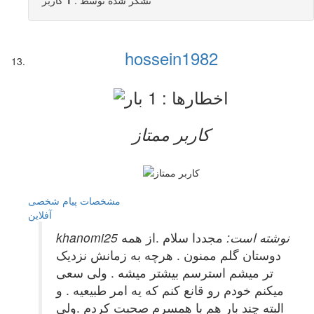
تشکر شده توسط :
1
کاربر
hossein1982
کاربر ممتاز
مشخصات
پیام شخصی
آفلاين
khanomi25 نوشته است:
مجددا سلام .از همه
دوستان گلم ممنون . هرچه به زمانش نزدیک
تر میشم استرسم بیشتر میشه . ولی سعی
میکنم خودم رو قانع کنم که یه امر طبیعیه . و
البته چند بار هم با همسرم صحبت کردم .ولی