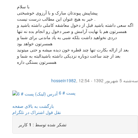
با سلام
پیشاپیش پیوندتان مبارک و با آرزوی خوشبختی
خیر به هیچ عنوان این مطالب درست نیست .
اگه سعی داشته باشید قبل از دخول معاشقه کاملی داشته باشید و
همسرتون هم با نهایت آرامش و صبر دخول رو انجام بده نه تنها
دردی نخواهید داشت بلکه شبی به یاد ماندنی برای شما و
همسرتون خواهد بود
بعد از ازاله بکارت تنها چند قطره خون دیده میشه و حتی میتونید
بعد از چند ساعت دوباره نزدیکی داشته باشیدالبته به شما و
همسرتون بستگی داره
سه‌شنبه 5 شهریور 1392 - 12:54
,
hossein1982
پست # 6
بازگشت به بالای صفحه
نقل قول
اشتراک در تلگرام
تشکر شده توسط :
1
کاربر