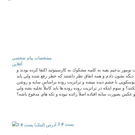
مشخصات
پیام شخصی
آفلاين
ومور بدخيم بقيه به كلمه مشكوك به كارسينوئيد اكتفا كرده بودند و
 ديگه نشون دادم و همه اتفاق نظر داشتند كه خطر رفع شده ولي بايد
ونوسكوپي با چشم ديده ميشه و ترانزيت روده براساس سايه و روشن
؟ و سوم اينكه در ترانزيت روده روده ها بايد كاملاً تخليه بشه ولي
و عكس بصورت سايه افتاده اصلاً زائده نبوده و تكه هاي مدفوع باشه؟
پست # 3