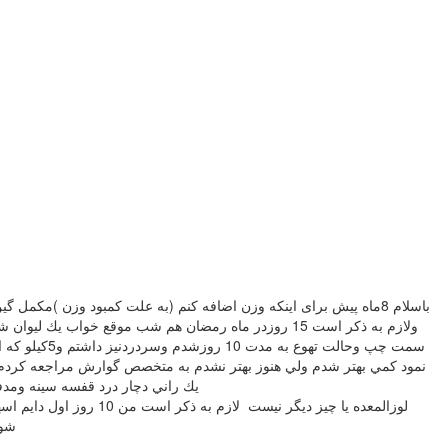
نمود كمي بهتر شدم ولي هنوز بهتر نشدم به متخصص گوارش مراجعه كردم
يك راني دچار درد قفسه سينه ومدف
لوزالمعده يا چيز ديگر
شوم