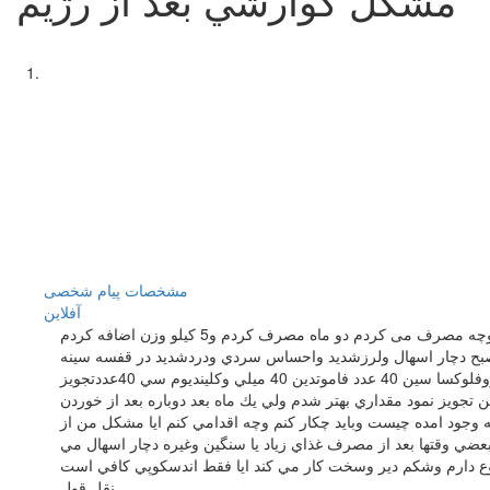
مشخصات
پیام شخصی
آفلاين
باسلام 8ماه پیش برای اینكه وزن اضافه كنم (به علت كمبود وزن )مكمل گین اپ كودكان خریدم وروزی چندپیمانه مصرف می كردم وهر روز نیز بادام وكلوچه مصرف می كردم دو ماه مصرف كردم و5 كیلو وزن اضافه كردم
7گرم بستنی مخلوط می كردم ومیخوردم ولي ناگهان صبح دچار اسهال ولرزشديد واحساس سردي ودردشديد در قفسه سينه
سمت چپ وحالت تهوع به مدت 10 روزشدم وسردردنيز داشتم و5كيلو كه اضافه كرده بودم نيز كم كردم اول به پزشك عمومي مراجعه كردم 10عددسیپروفلوكسا سین 40 عدد فاموتدين 40 ميلي وكلينديوم سي 40عددتجويز
ن تجويز نمود مقداري بهتر شدم ولي يك ماه بعد دوباره بعد از خوردن
 وجود امده چيست وبايد چكار كنم وچه اقدامي كنم ايا مشكل من از
لان اسهال ندارم فقط بعضي وقتها بعد از مصرف غذاي زياد يا سنگين وغيره دچار اسهال مي
ع دارم وشكم دير وسخت كار مي كند ايا فقط اندسكوپي كافي است
نقل قول