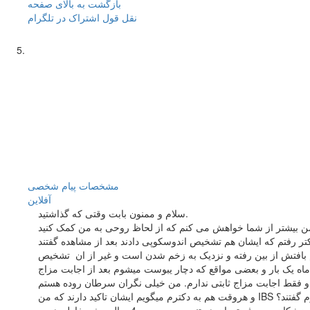
بازگشت به بالای صفحه
نقل قول
اشتراک در تلگرام
مشخصات
پیام شخصی
آفلاين
سلام و ممنون بابت وقتی که گذاشتید.
ج بود به دکتر رفتم که ایشان هم تشخیص اندوسکوپی دادند بعد از مشاهده گفتند
به زخم شدن است و غیر از ان تشخیص IBS دادن و یک ازمایش خون که نشاندهندی خون نهفته بود دادند.که ازمایش نشان داد خون در مدفوع نیست من 3 ماه هست که تحت
 ماه یک بار و بعضی مواقع که دچار یبوست میشوم بعد از اجابت مزاج
 و فقط اجابت مزاج ثابتی ندارم. من خیلی نگران سرطان روده هستم
و هروقت هم به دکترم میگویم ایشان تاکید دارند که من IBS دارم و اینها علائم ان است.ولی هیچ اقدامی برای رد سرطان روده انجام ندادند. اقای دکتر میخواستم از شما بپرسم که حتمان همین گونه است که دکترم گفتند؟
واقعا احتیاج به کولونسکوپی نیست و همین ازمایش و علائم من کافی بر رد سرطان است؟ یا من به دکتر دیگری مراجعه کنم؟ البته ایشان یکی از پزشکان معروف تهران هستند. درضمن من 4 سال پیش بخاطر همین