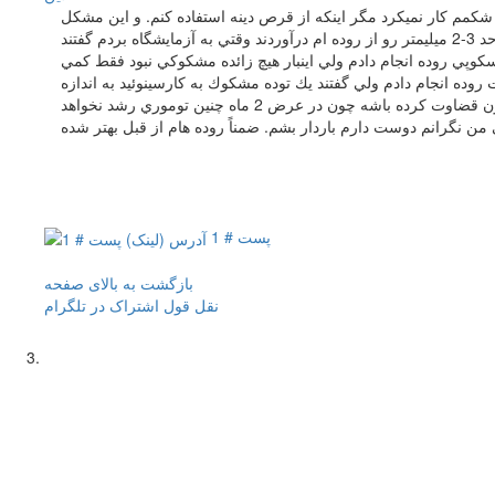
 مبتلا شدم چون شكمم كار نميكرد مگر اينكه از قرص دينه استفاده كنم. و اين مشكل
اخيراً بيشتر شده بطوريكه نفخ خيلي اذيتم ميكرد بنابراين پيش متخصص رفتم و داروها اصلاً اثر نكرد و ايشون كولونوسكوپي انجام دادند و يك زائده در حد 3-2 ميليمتر رو از روده ام درآوردند وقتي به آزمايشگاه بردم گفتند
تجويز كردند موثر بود بطوريكه ديگه از قرص دينه استفاده نكردم. بعد از 5/1 ماه دوباره يه كولونوسكوپي روده انجام دادم ولي اينبار هيچ زائده مشكوكي نبود فقط كمي
روده انجام دادم ولي گفتند يك توده مشكوك به كارسينوئيد به اندازه
5/1 سانت وجود داره. كه پزشكم گفتند جاي نگراني نيست چون روده هام خوب تخليه نشده بود و اينكه دكتر از سابقه من خبر داشت ممكنه براساس همون قضاوت كرده باشه چون در عرض 2 ماه چنين توموري رشد نخواهد
پست # 1
بازگشت به بالای صفحه
نقل قول
اشتراک در تلگرام