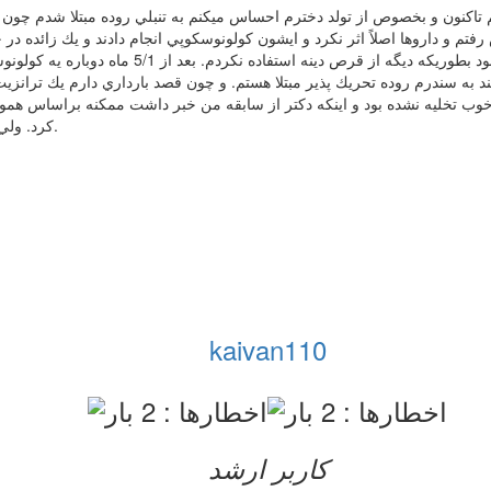
تر 6 ساله دارم. از زمان ازدواجم تاكنون و بخصوص از تولد دخترم احساس ميكنم به تنبلي روده
كارسينوئيد يا يه جور تومور بدخيم هست قرص هايي كه 
د به سندرم روده تحريك پذير مبتلا هستم. و چون قصد بارداري دارم يك ترانزيت 
كرد. ولي من نگرانم دوست دارم باردار بشم. ضمناً روده هام از قبل بهتر شده.
kaivan110
کاربر ارشد