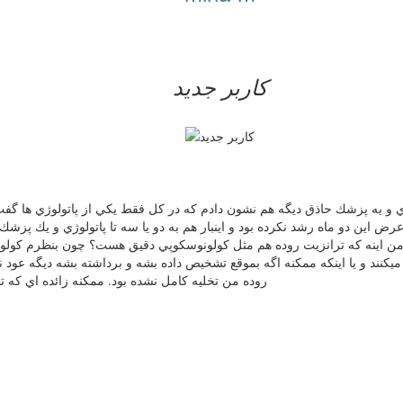
کاربر جدید
ي و يه پزشك حاذق ديگه هم نشون دادم كه در كل فقط يكي از پاتولوژي ها گفت ت
ض اين دو ماه رشد نكرده بود و اينبار هم به دو يا سه تا پاتولوژي و يك پزشك
ل من اينه كه ترانزيت روده هم مثل كولونوسكوپي دقيق هست؟ چون بنظرم كول
ند و يا اينكه ممكنه اگه بموقع تشخيص داده بشه و برداشته بشه ديگه عود نكنند
روده من تخليه كامل نشده بود. ممكنه زائده اي كه ت