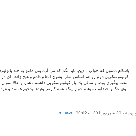
باسلام ممنون كه جواب دادين. بايد بگم كه من آزمايش هامو به چند پاتولوژ
كولونوسكوپي دوم رو هم اساس نظر ايشون انجام دادم و هيچ زائده اي در عر
تحت پيگيري بوده و سالي يك بار كولونوسكوپي داشته باشم. و حالا سوا
توي عكس قضاوت ميشه. دوم اينكه همه كارسينوئيدها بدخيم هستند و عود ميكن
پنج‌شنبه 30 شهریور 1391 - 09:02
,
mina-m