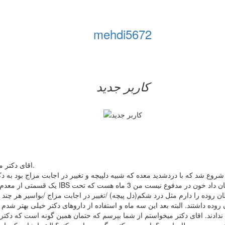
mehdi5672
کاربر جدید
اقای دکتر من بیشتر از شما خواهش می کنم که از لحاظ روحی به من کمک کنید.
ز یک مشغله فکری زیاد شروع شد که با دردشدید معده که شبیه دلپیچه و تغییر در اجابت مزا
یک قسمتی از معدم بافتش از بین رفته و نزدیک 
 روده را دارم مثل درد شکم(دل پیچه) /تغییر در اجابت مزاج /بواسیر هر چند
ه داشتند. البته بعد این سه ماه و استفاده از داروهای دکتر خیلی بهتر شدم