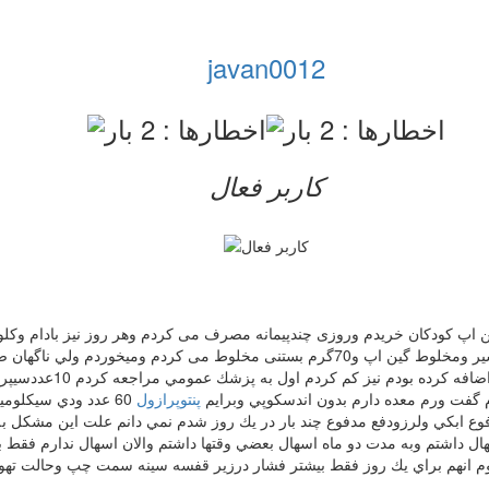
javan0012
کاربر فعال
ولازم به ذكر است 15 روزدر ماه رمضان هم شب موقع خواب یك لیوان شیر ومخلوط گین اپ و0
 گفت ورم معده دارم بدون اندسكوپي وبرايم
پنتوپرازول
60 عدد ودي سيكلومي
وع ابكي ولرزودفع مدفوع چند بار در يك روز شدم نمي دانم علت اين مشكل به
 نيست لازم به ذكر است من 10 روز اول دايم اسهال داشتم وبه مدت دو ماه اسهال بعضي وقتها داشتم وا
 انهم براي يك روز فقط بيشتر فشار درزير قفسه سينه سمت چپ وحالت تهو