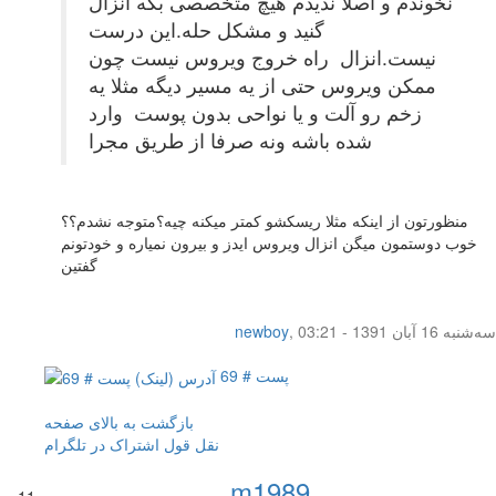
نخوندم و اصلا ندیدم هیچ متخصصی بگه انزال
گنید و مشکل حله.این درست
نیست.انزال راه خروج ویروس نیست چون
ممکن ویروس حتی از یه مسیر دیگه مثلا یه
زخم رو آلت و یا نواحی بدون پوست وارد
شده باشه ونه صرفا از طریق مجرا
منظورتون از اینکه مثلا ریسکشو کمتر میکنه چیه؟متوجه نشدم؟؟
خوب دوستمون میگن انزال ویروس ایدز و بیرون نمیاره و خودتونم
گفتین
سه‌شنبه 16 آبان 1391 - 03:21
,
newboy
پست # 69
بازگشت به بالای صفحه
نقل قول
اشتراک در تلگرام
m1989