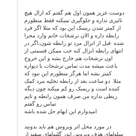
دوست عزیز همون اول هم گفتم که ازال هیچ
تاثیری نداره و جلوگیری نمیکنه فقط منظورم
از کمتر شدن ریسک این بود که مثلا اگر فرد
رابطه داره و الان ترشخات خانم وارد مجرا
شده قبل از انزال مرد تو رابطه شون،اگر در
انتهای رابطه انزال کنه خب ممکن قسمتی از
اون ترشحات هم خارج بشه و این خروج
باعث میشه مدت تماس ترشحات با دیواره
کمتر بشه اما هرگز منظورم این نبود که
مثلا دو ساعت بعد از رابطه تخلیه مرد کمک
کننده است و ریسک رو کم میکنه چون دیگه
ربطی نداره من صرف همون رابطه و تایم
تماس رو گفتم
امیدوارم این ابهام حل شده باشه
در مورد محل اثر ویروس هم باید بدونید
سلولهای هدف ویروس ایدز گلبولهای سفید از