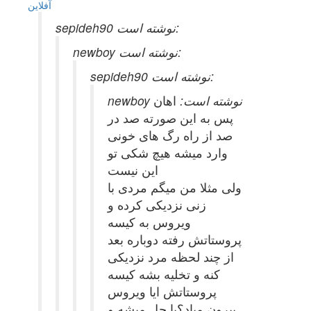
آفلاين
sepideh90 نوشته است:
newboy نوشته است:
sepideh90 نوشته است:
newboy نوشته است:
اهان
پس به این صورته صد در
صد از راه رگ های خونی
وارد میشه هیچ شکی تو
این نیست
ولی مثلا من میگم مردی با
زنی نزدیکی کرده و
ویروس به کیسه
پروستاتش رفته دوباره بعد
از چند لحظه مرد نزدیکی
کنه و تخلیه بشه کیسه
پروستاتش ایا ویروس
بیرون میاد؟یا حل میشه و