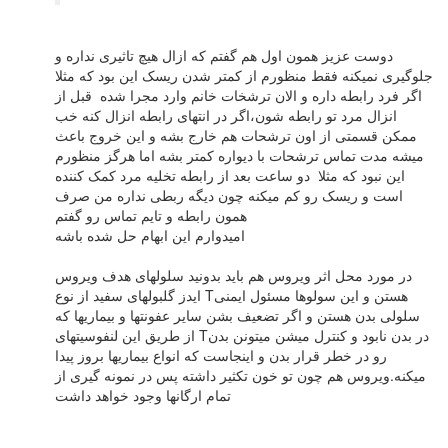
دوست عزیز همون اول هم گفتم که ازال هیچ تاثیری نداره و
جلوگیری نمیکنه فقط منظورم از کمتر شدن ریسک این بود که مثلا
اگر فرد رابطه داره و الان ترشخات خانم وارد مجرا شده قبل از
انزال مرد تو رابطه شون،اگر در انتهای رابطه انزال کنه خب
ممکن قسمتی از اون ترشحات هم خارج بشه و این خروج باعث
میشه مدت تماس ترشحات با دیواره کمتر بشه اما هرگز منظورم
این نبود که مثلا دو ساعت بعد از رابطه تخلیه مرد کمک کننده
است و ریسک رو کم میکنه چون دیگه ربطی نداره من صرف
همون رابطه و تایم تماس رو گفتم
امیدوارم این ابهام حل شده باشه
در مورد محل اثر ویروس هم باید بدونید سلولهای هدف ویروس
ایدز گلبولهای سفید از نوع Tهستن و این سولوها مسئول ایمنی
سلولی بدن هستن و اگر تضعیف بشن سایر عفونتها و بیماریها که
از طریق این لنفوسیتهای Tدر بدن نابود و کنترل میشن میتونن بدن
رو در خطر قرار بدن و اینجاست که انواع بیماریها بروز پیدا
میکنه.ویروس هم چون تو خون تکثیر داشته پس در نمونه گیری از
تمام ارگانها وجود خواهد داشت