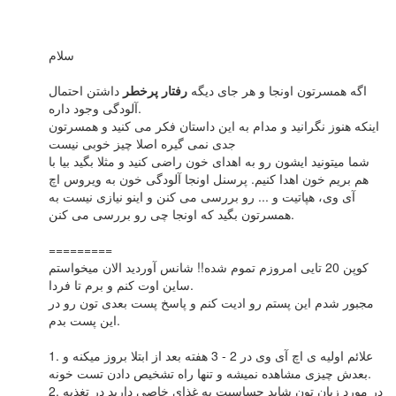
سلام
اگه همسرتون اونجا و هر جای دیگه
رفتار پرخطر
داشتن احتمال
آلودگی وجود داره.
اینکه هنوز نگرانید و مدام به این داستان فکر می کنید و همسرتون
جدی نمی گیره اصلا چیز خوبی نیست
شما میتونید ایشون رو به اهدای خون راضی کنید و مثلا بگید بیا با
هم بریم خون اهدا کنیم. پرسنل اونجا آلودگی خون به ویروس اچ
آی وی، هپاتیت و ... رو بررسی می کنن و اینو نیازی نیست به
همسرتون بگید که اونجا چی رو بررسی می کنن.
=========
کوپن 20 تایی امروزم تموم شده!! شانس آوردید الان میخواستم
ساین اوت کنم و برم تا فردا.
مجبور شدم این پستم رو ادیت کنم و پاسخ پست بعدی تون رو در
این پست بدم.
1. علائم اولیه ی اچ آی وی در 2 - 3 هفته بعد از ابتلا بروز میکنه و
بعدش چیزی مشاهده نمیشه و تنها راه تشخیص دادن تست خونه.
2. در مورد زبان تون شاید حساسیت به غذای خاصی دارید در تغذیه