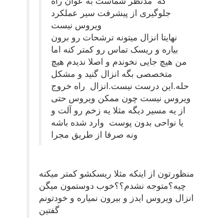
که مدنظر شماست به عوان راه
جلوگیری از پیشرفت سیر عملکرد
ویروس نیست
نهایتا انزال میتونه ترشحات رو برون
بیاره و ریسک تماس رو کمتر کنه اما
من هیچ جایی نخوندم و اصلا ندیدم هیچ
متخصصی بگه انزال گنید و مشکل
حله.این درست نیست.انزال راه خروج
ویروس نیست چون ممکن ویروس حتی
از یه مسیر دیگه مثلا یه زخم رو آلت و
یا نواحی بدون پوست وارد شده باشه
ونه صرفا از طریق مجرا
منظورتون از اینکه مثلا ریسکشو کمتر میکنه
چیه؟متوجه نشدم؟؟خوب دوستمون میگن
انزال ویروس ایدز و بیرون نمیاره و خودتونم
گفتین