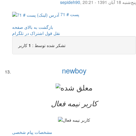
پنج‌شنبه 18 آبان 1391 - 20:21
,
sepideh90
پست # 71
بازگشت به بالای صفحه
نقل قول
اشتراک در تلگرام
تشکر شده توسط :
1
کاربر
newboy
کاربر نيمه فعال
مشخصات
پیام شخصی