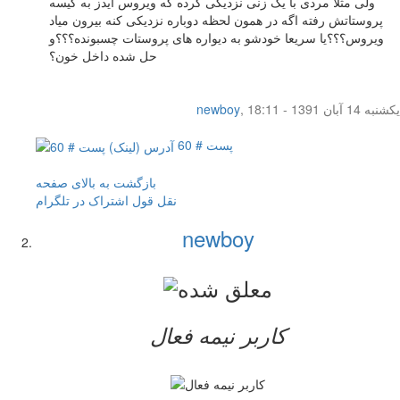
ولی مثلا مردی با یک زنی نزدیکی کرده که ویروس ایدز به کیسه
پروستاتش رفته اگه در همون لحظه دوباره نزدیکی کنه بیرون میاد
ویروس؟؟؟یا سریعا خودشو به دیواره های پروستات چسبونده؟؟؟و
حل شده داخل خون؟
یکشنبه 14 آبان 1391 - 18:11
,
newboy
پست # 60
بازگشت به بالای صفحه
نقل قول
اشتراک در تلگرام
newboy
کاربر نيمه فعال