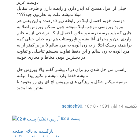
دوست عزیز
خیلی از افراد هستن که ایدز دارن و رابطه دارن و طرف مقابل
مبتلا نمیشه علت به نظرتون چیه؟؟؟؟
دوست خوبم احتمال ابتلا در رابطه زیر 5درصده و این یعنی هر
ورود ویروسی موجب ابتلا نمیشه چون ممکن ویروس اصلا به
جایی که باید برسه نرسه و بعلاوه احتمال اینکه ترشحی از یه خانم
واردی بدن و مجرای آقا بشه و تاپروستات هم بره خیلی خیلی کمه
برا همنه ریسک ابتلا از یه زن آلوده به مرد سالم 8 برابر کمتر از یه
مرد آلوده به زن سالم و این دقیقا تفاوت سیستم تناسلی و تفاوت
در دسترس بودن مخاط و مجاری خونیه
راستی من حل شدن رو برای درک بیشتر گفتم والا ویروس حل
نمیشه فقط وارد میشه و تکثیر پیدا میکنه
توصیه میکنم شکل و ویژگی های ویروس اچ ای وی رو بخونید تا
بیشتر اشنا بشید
یکشنبه 14 آبان 1391 - 18:18
,
sepideh90
پست # 62
بازگشت به بالای صفحه