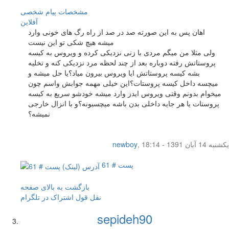
مشخصات
پیام شخصی
آفلاين
اهان پس به این صورته صد در صد از راه رگ های خونی وارد
میشه هیچ شکی تو این نیست
ولی مثلا من میگم مردی با زنی نزدیکی کرده و ویروس به کیسه
پروستاتش رفته دوباره بعد از چند لحظه مرد نزدیکی کنه و تخلیه
بشه کیسه پروستاتش ایا ویروس بیرون میاد؟یا حل میشه و
میچسه داخل کیسه پروستات؟این خیلی مهمه جوابش واسم چون
میخوام بدونم وقتی ویروس ایدز وارد میشه خودشو سریع به کیسه
پروستات یا هر جایه داخلی بدن باشه میچسبونه؟و با انزال خارجی
نمیشه؟
یکشنبه 14 آبان 1391 - 18:14
,
newboy
پست # 61
بازگشت به بالای صفحه
نقل قول
اشتراک در تلگرام
sepideh90