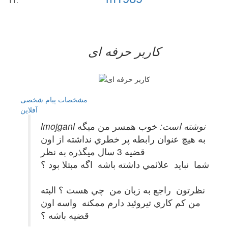
کاربر حرفه ای
مشخصات
پیام شخصی
آفلاين
lmojganl نوشته است:
خوب همسر من ميگه
به هيچ عنوان رابطه پر خطري نداشته از اون
قضيه 3 سال ميگذره به نظر
شما نبايد علائمي داشته باشه اگه مبتلا بود ؟
نظرتون راجع به زبان من چي هست ؟ البته
من كم كاري تيروئيد دارم ممكنه واسه اون
قضيه باشه ؟