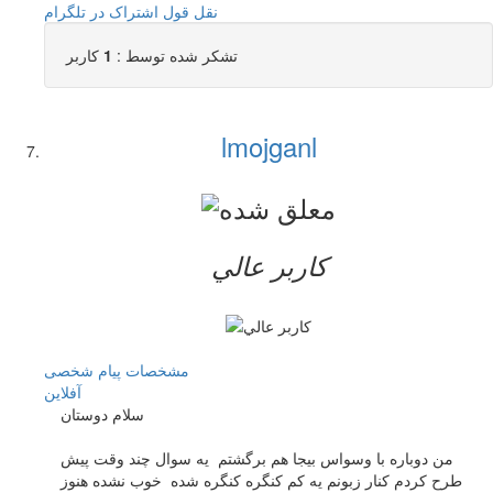
نقل قول
اشتراک در تلگرام
تشکر شده توسط :
1
کاربر
lmojganl
کاربر عالي
مشخصات
پیام شخصی
آفلاين
سلام دوستان
من دوباره با وسواس بيجا هم برگشتم يه سوال چند وقت پيش
طرح كردم كنار زبونم يه كم كنگره كنگره شده خوب نشده هنوز