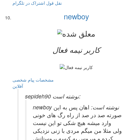
نقل قول
اشتراک در تلگرام
newboy
کاربر نيمه فعال
مشخصات
پیام شخصی
آفلاين
sepideh90 نوشته است:
newboy نوشته است:
اهان پس به این
صورته صد در صد از راه رگ های خونی
وارد میشه هیچ شکی تو این نیست
ولی مثلا من میگم مردی با زنی نزدیکی
کرده و ویروس به کیسه پروستاتش