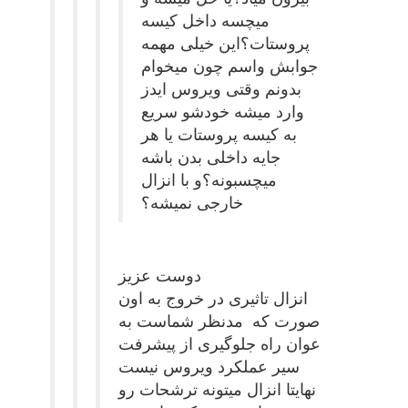
میچسه داخل کیسه
پروستات؟این خیلی مهمه
جوابش واسم چون میخوام
بدونم وقتی ویروس ایدز
وارد میشه خودشو سریع
به کیسه پروستات یا هر
جایه داخلی بدن باشه
میچسبونه؟و با انزال
خارجی نمیشه؟
دوست عزیز
انزال تاثیری در خروج به اون
صورت که مدنظر شماست به
عوان راه جلوگیری از پیشرفت
سیر عملکرد ویروس نیست
نهایتا انزال میتونه ترشحات رو