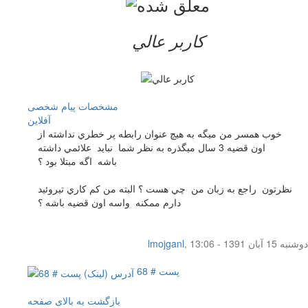
کاربر عالي
مشخصات
پیام شخصی
آفلاين
خوب همسر من ميگه به هيچ عنوان رابطه پر خطري نداشته از
اون قضيه 3 سال ميگذره به نظر شما نبايد علائمي داشته
باشه اگه مبتلا بود ؟
نظرتون راجع به زبان من چي هست ؟ البته من كم كاري تيروئيد
دارم ممكنه واسه اون قضيه باشه ؟
دوشنبه 15 آبان 1391 - 13:06
,
lmojganl
پست # 68
بازگشت به بالای صفحه