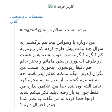
مشخصات
پیام شخصی
آفلاين
lmojganl نوشته است:
سلام دوستان
من دوباره با وسواس بيجا هم برگشتم يه
سوال چند وقت پيش طرح كردم كنار زبونم يه
كم كنگره كنگره شده خوب نشده هنوز هست
دو طرف اينجوري راستي مامانم و دختر خالم
هم دقيقا زبونشون اينجوري هست من
نگران ايدزم ميگم ممكنه علائم ايدز باشه اخه
به همسرم گفتم يه آز بديم منو مسخره كرد
نيامد البته اون بنده خدا هيچ علائمي نداره من
فقط چون يه بار رقته تايلند فكر ميكنم شايد
اونجا خطا كرده به من نگفته به نظر شما
چقدر احتمال داره ؟