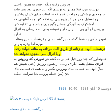
ویروس رفت دیگه رفته، به همین راحتی!!
دوست من، قبلا هم برات نوشتم اگه این جوری بود پس بیایم
جامعه ی پزشکی رو راحت کنیم که تحقیقات برای کشف واکسن
رو تعطیل و در مراکز پژوهشی رو تخته کنن و به آقایونی که
مشکوک به آلودگی هستن بگیم برن مدام منی تخلیه کنن!
ویروس اچ آی وی با انزال خارج نمیشه یعنی اصلا ربطی به انزال
نداره.
نمیدونم کی به شما گفته که برگشت منی و ترشحات به پروستات
میره اما بهتره بدونی
ترشحات آلوده ی زنانه از طریق آلت مردانه به مثانه خواهد رفت
و با انزال منی معجزه نخواهد شد.
همونطور که چند روز قبل هم برات گفتم
در صورتی که ویروس به
فردی منتقل بشه
، طرف رسما از همون روزش (حتی شبش هم
نه!) آلوده به حساب میاد. ویروس تکثیر و به همه ی قسمت های
بدن (من جمله پروستات) سرایت میکنه.
دوشنبه 15 آبان 1391 - 10:40
,
m1989
پست # 65
بازگشت به بالای صفحه