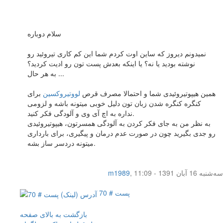
سلام دوباره
نمیدونم دیروز که ساین اوت کردم شما این کم کاری تیروئید رو
نوشته بودید یا نه؟ یا اینکه بعدش پست تون رو ادیت کردید؟
به هر حال ...
همین هیپوتیروئیدی شما و احتمالا مصرف قرص
لووتیروکسین
برای
کنگره کنگره شدن زبان تون دلیل خوبی میتونه باشه و لزومی
نداره به اچ آی وی و آلودگی فکر کنید.
به نظر من به جای فکر کردن به آلودگی همسرتون، هیپوتیروئیدی
رو جدی بگیرید چون در صورت عدم درمان و پیگیری، برای بارداری
میتونه دردسر ساز بشه.
سه‌شنبه 16 آبان 1391 - 11:09
,
m1989
پست # 70
بازگشت به بالای صفحه