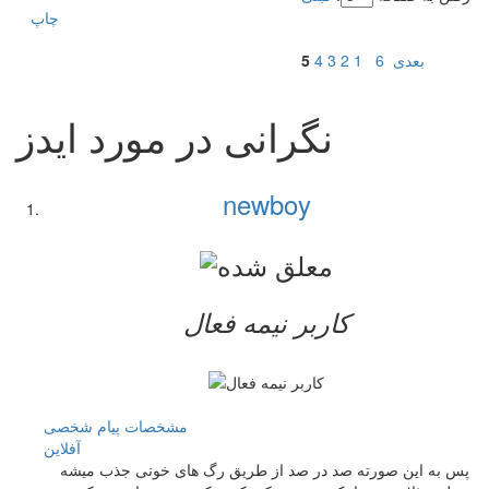
چاپ
بعدی
6
1
2
3
4
5
نگرانی در مورد ایدز
newboy
کاربر نيمه فعال
مشخصات
پیام شخصی
آفلاين
پس به این صورته صد در صد از طریق رگ های خونی جذب میشه