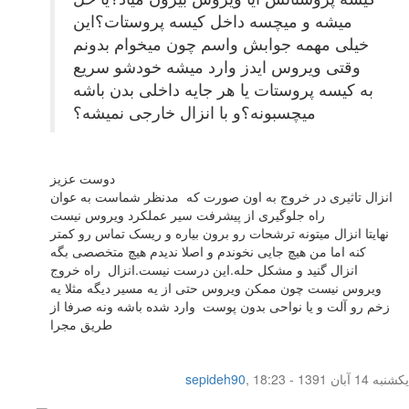
میشه و میچسه داخل کیسه پروستات؟این
خیلی مهمه جوابش واسم چون میخوام بدونم
وقتی ویروس ایدز وارد میشه خودشو سریع
به کیسه پروستات یا هر جایه داخلی بدن باشه
میچسبونه؟و با انزال خارجی نمیشه؟
دوست عزیز
انزال تاثیری در خروج به اون صورت که مدنظر شماست به عوان
راه جلوگیری از پیشرفت سیر عملکرد ویروس نیست
نهایتا انزال میتونه ترشحات رو برون بیاره و ریسک تماس رو کمتر
کنه اما من هیچ جایی نخوندم و اصلا ندیدم هیچ متخصصی بگه
انزال گنید و مشکل حله.این درست نیست.انزال راه خروج
ویروس نیست چون ممکن ویروس حتی از یه مسیر دیگه مثلا یه
زخم رو آلت و یا نواحی بدون پوست وارد شده باشه ونه صرفا از
طریق مجرا
یکشنبه 14 آبان 1391 - 18:23
,
sepideh90