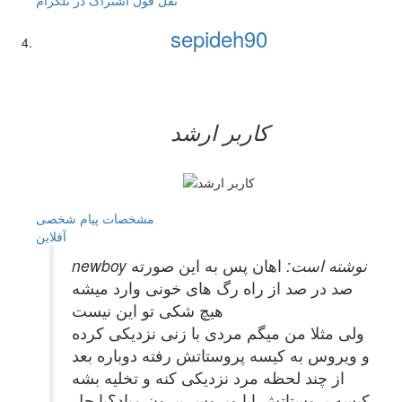
نقل قول
اشتراک در تلگرام
sepideh90
کاربر ارشد
مشخصات
پیام شخصی
آفلاين
newboy نوشته است:
اهان پس به این صورته
صد در صد از راه رگ های خونی وارد میشه
هیچ شکی تو این نیست
ولی مثلا من میگم مردی با زنی نزدیکی کرده
و ویروس به کیسه پروستاتش رفته دوباره بعد
از چند لحظه مرد نزدیکی کنه و تخلیه بشه
کیسه پروستاتش ایا ویروس بیرون میاد؟یا حل