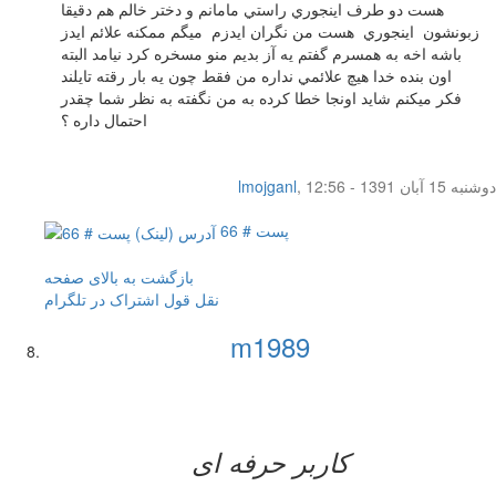
هست دو طرف اينجوري راستي مامانم و دختر خالم هم دقيقا
زبونشون اينجوري هست من نگران ايدزم ميگم ممكنه علائم ايدز
باشه اخه به همسرم گفتم يه آز بديم منو مسخره كرد نيامد البته
اون بنده خدا هيچ علائمي نداره من فقط چون يه بار رقته تايلند
فكر ميكنم شايد اونجا خطا كرده به من نگفته به نظر شما چقدر
احتمال داره ؟
دوشنبه 15 آبان 1391 - 12:56
,
lmojganl
پست # 66
بازگشت به بالای صفحه
نقل قول
اشتراک در تلگرام
m1989
کاربر حرفه ای