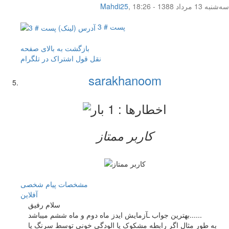
سه‌شنبه 13 مرداد 1388 - 18:26
,
Mahdi25
پست # 3
بازگشت به بالای صفحه
نقل قول
اشتراک در تلگرام
sarakhanoom
کاربر ممتاز
مشخصات
پیام شخصی
آفلاين
سلام رفیق
بهترین جواب ـآزمایش ایدز ماه دوم و ماه ششم میباشد......
به طور مثال اگر رابطه مشکوک یا الودگی خونی توسط سرنگ یا