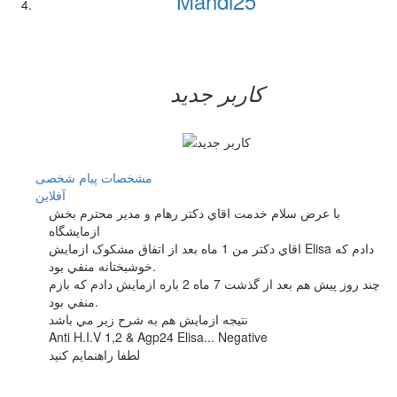
Mahdi25
کاربر جدید
مشخصات
پیام شخصی
آفلاين
با عرض سلام خدمت اقاي دکتر رهام و مدير محترم بخش
ازمايشگاه
اقاي دکتر من 1 ماه بعد از اتفاق مشکوک ازمايش Elisa دادم که
خوشبختانه منفي بود.
چند روز پيش هم بعد از گذشت 7 ماه 2 باره ازمايش دادم که بازم
منفي بود.
نتيجه ازمايش هم به شرح زير مي باشد
Anti H.I.V 1,2 & Agp24 Elisa... Negative
لطفا راهنمايم كنيد