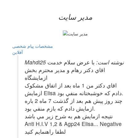
مدیر سایت
مشخصات
پیام شخصی
آفلاين
Mahdi25 نوشته است:
با عرض سلام خدمت
اقاي دکتر رهام و مدير محترم بخش
ازمايشگاه
اقاي دکتر من 1 ماه بعد از اتفاق مشکوک
ازمايش Elisa دادم که خوشبختانه منفي بود.
چند روز پيش هم بعد از گذشت 7 ماه 2 باره
ازمايش دادم که بازم منفي بود.
نتيجه ازمايش هم به شرح زير مي باشد
Anti H.I.V 1,2 & Agp24 Elisa... Negative
لطفا راهنمايم كنيد