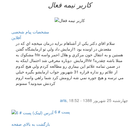
کاربر نيمه فعال
مشخصات
پیام شخصی
آفلاين
سلام اقاي دكتر يكي از آشناهام برايه درمان ميخچه اي كه در
مقعدش در اومده بود 1ازمايش داد ولي تو ازمايشگاه گفتن
مشكوك به hiv هستين و به انتقال خون مركزي و هلال احمر واسه
ازمايش دوباره معرفي شد احتمال اينكه بهhiv مبتلا باشه چقدره؟
در ضمن تمامه علائم اين بيماري رو مطالعه كردم ولي هيچ كدوم
از علائم رو نداره قراره 31 شهريور جواب ازمايشو بگيره خيلي
مي ترسه و هيچ جوره نمي شه ارومش كرد شما راهي واسه اروم
كردنش ميدونيد؟ ممنونم
چهار‌شنبه 25 شهریور 1388 - 18:52
,
aris
پست # 6
بازگشت به بالای صفحه