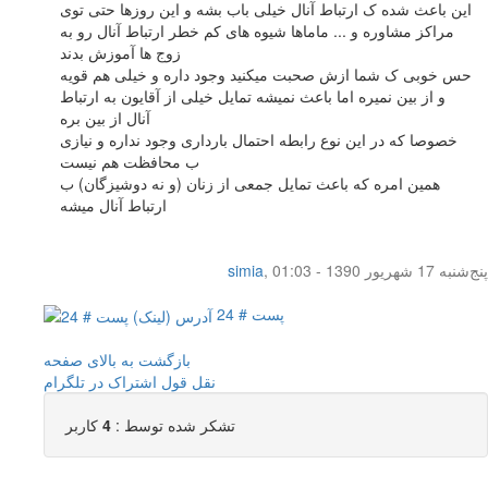
این باعث شده ک ارتباط آنال خیلی باب بشه و این روزها حتی توی
مراکز مشاوره و ... ماماها شیوه های کم خطر ارتباط آنال رو به
زوج ها آموزش بدند
حس خوبی ک شما ازش صحبت میکنید وجود داره و خیلی هم قویه
و از بین نمیره اما باعث نمیشه تمایل خیلی از آقایون به ارتباط
آنال از بین بره
خصوصا که در این نوع رابطه احتمال بارداری وجود نداره و نیازی
ب محافظت هم نیست
همین امره که باعث تمایل جمعی از زنان (و نه دوشیزگان) ب
ارتباط آنال میشه
پنج‌شنبه 17 شهریور 1390 - 01:03
,
simia
پست # 24
بازگشت به بالای صفحه
نقل قول
اشتراک در تلگرام
تشکر شده توسط :
4
کاربر