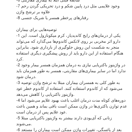
-7 وجود علایمی مثل درد پایین شکم و درد تحریکی گردن رحم
علاوه بر ترشح واژن
-8 رفتارهای پرخطر همسر یا شریک جنسی
توصیه‌هایی برای بیماران
-1 یکی از درمان‌های رایج کاندیدیاز، کرم میکونازول است. این
دارو اثر مخربی بر روی لاتکس کاندوم‌ها می‌گذارد که می‌تواند
منجر به شکست این روش جلوگیری از بارداری شود. بنابراین
هنگام استفاده از این دارو باید از روش پیشگیری دیگری استفاده
کرد.
-2 در واژینوز باکتریایی نیازی به درمان همزمان همسر بیمار وجود
ندارد اما در سایر بیماری‌های مقاربتی، همسر به طور همزمان باید
درمان شود.
-3 به طور کلی به همسران بیماران مبتلا به ترشح واژن توصیه
می‌شود که از کاندوم استفاده کنند. استفاده از کاندوم خطر عود
واژینوز باکتریایی را کاهش می‌دهد.
-4 دوره‌های کوتاه مدت درمان اغلب باعث بهبود علایم می‌شود اما
عدم توازن باکتری‌ها در واژن ممکن است باقی بماند و همین باعث
عود علایم پس از درمان است.
-5 زنانی که آی‌یودی دارند بیشتر به واژینوز باکتریایی مبتلا
می‌شوند.
-6 بعد از یائسگی، تغییرات واژن ممکن است بیماران را مستعد