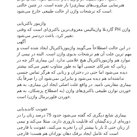
هنرنمایی میکروب‌های بیماری‌زا باز شده است. در چنین حالتی
است که ترشحات واژن از حالت طبیعی خارج می‌شود.
واژینوز باکتریایی
گاردنلا واژینالیس معروف‌ترین باکتری‌ای است که وقتی PH واژن
تغییر کرد، باعث دردسر می‌شود.
آگهی
در این حالت اصطلاحاً می‌گویند واژینوزباکتریال ایجاد شده است و
مهم ترین علت آن هم ترشحات بدبوی واژن است. البته در نیمی از
موارد هم واژینوزباکتریال هیچ علامتی ندارد. این بیماری اگر چه در
زنانی که شرکای جنسی آنها به طور متناوب تغییر می‌کند بیشتر
دیده می‌شود اما حتی در دختران و زنانی که هرگز تماس جنسی
نداشته‌اند هم دیده می‌شود و بنابراین نمی‌شود آن را صرفاً یک
بیماری مقاربتی نامید. در واقع علت اصلی ایجاد این بیماری، به هم
خوردن توازن طبیعی باکتری‌های واژن (به اصطلاح پزشکان، به هم
خوردن فلورنرمال واژن) است.
عفونت کاندیدیایی
بیماری شایع دیگری که گفته می‌شود حدود 75 درصد زنان را در
دوره‌ای از زندگیشان که قابلیت باروری دارند، مبتلا می‌کند و نیمی
از زنان حتی 2 بار یا بیشتر آن را تجربه می‌کنند، عفونت با قارچی
است که عامل ایجاد برفک دهان نوزادان هم هست؛ قارچی