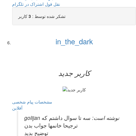
نقل قول
اشتراک در تلگرام
تشکر شده توسط :
3
کاربر
in_the_dark
کاربر جدید
مشخصات
پیام شخصی
آفلاين
golijan نوشته است:
سه تا سوال داشتم كه
ترجيحا خانمها جواب بدن
توضيح بديد