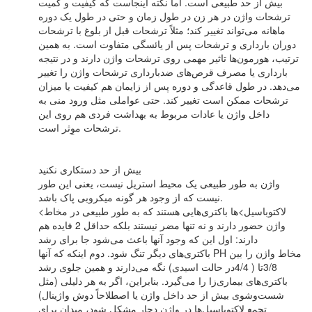
بیش از حد طبیعی است. اما نکته اینجاست که کیفیت و کمیت
ترشحات واژن در هر زن در طول زمان و حتی در طول یک دوره
ماهانه می‌تواند تغییر کند؛ مثلاً ترشحات قبل از بلوغ با ترشحات
دوران بارداری و ترشحات پس از یائسگی متفاوت است. به همین
ترتیب، هورمون‌ها تاثیر مهمی روی ترشحات واژن دارند و در نتیجه
بارداری یا مصرف قرص‌های ضدبارداری ترشحات واژن را تغییر
می‌دهد. در طول قاعدگی و دوره پس از زایمان هم کیفیت یا میزان
ترشحات ممکن است تغییر کند. حتی عواملی مثل ورود منی به
داخل واژن یا عادات مربوط به بهداشت فردی هم روی این
ترشحات موِ‌ثر است.
بیش از حد دستکاری نکنید
واژن به طور طبیعی یک محیط استریل نیست، یعنی این طور
نیست که از وجود هر گونه میکروبی پاک باشد.
<لاکتوباسیل>ها باکتری‌هایی هستند که به طور طبیعی در مخاط
واژن حضور دارند و نه تنها مضر نیستند بلکه حداقل 2 فایده هم
دارند: اول این که وجود آنها باعث می‌شود جا برای رشد
باکتری‌های دیگر تنگ شود. دوم اینکه که آنها PH مخاط واژن را بین
3/8تا ( 4/4در حالت اسیدی) نگه می‌دارند و همین جلوی رشد
باکتری‌های بیماری‌زا را می‌گیرد. بنابراین، اگر به هر دلیلی (مثل
شست‌وشوی بیش از حد داخل واژن یا اصطلاحاً دوش واژینال)
تجمع لاکتوباسیل‌ها در واژن دچار مشکل شود، میدان برای