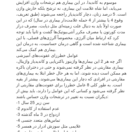
موسوم به کاندیدا. در این بیماری هم ترشحات واژن افزایش
می‌یابد، اما شاه علامت این بیماری، نه ترشح بلکه خارش واژن
است. 5 درصد زنان، دچار کاندیدیاز راجعه می‌شوند (طبق تعریف،
وقوع 4 یا بیشتر از 4 حمله علامت‌دار بیماری در سال) که در این
صورت اولاً باید به دنبال علت زمینه‌ای مثل دیابت، مصرف دراز
مدت کورتون یا مصرف مکرر آنتی‌بیوتیک‌ها گشت و ثانیاً باید توجه
کرد که ارتباط میان آلرژی، مخصوصاً آلرژی‌های فصلی، با این
بیماری شناخته شده است و گاهی درمان حساسیت، به درمان این
بیماری هم کمک می‌کند.
عوامل خطرزای عفونت‌های آمیزشی
اگر چه هر 2 این بیماری‌ها واژینوز باکتریایی و کاندیدیاز واژینال،
بیماری مقاربتی در نظر گرفته نمی‌شوند و حتی در دختران باکره
هم ممکن است دیده شوند، اما به هر حال خطر ابتلا به بیماری‌های
مقاربتی در افرادی که دچار این بیماری‌ها می‌شوند، بیشتر از بقیه
است. به طور کلی 8 عامل خطرزا برای عفونت‌های مقاربتی از
نظر گرفته می‌شود و کسانی که این عوامل را دارند، باید بیش از
دیگران نسبت به تغییر در ترشحات واژن حساس باشند:
-1 سن زیر 25 سال
-2 عدم استفاده از کاندوم
-3 ازدواج در 3 ماه گذشته
-4 تماس‌های متعدد جنسی
-5 علایمی مثل سوزش ادرار در همسر
-6 سابقه قبلی ابتلا به بیماری مقاربتی