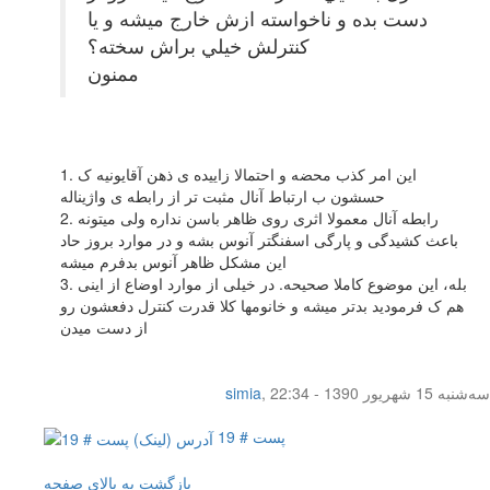
دست بده و ناخواسته ازش خارج ميشه و يا
كنترلش خيلي براش سخته؟
ممنون
1. این امر کذب محضه و احتمالا زاییده ی ذهن آقایونیه ک
حسشون ب ارتباط آنال مثبت تر از رابطه ی واژیناله
2. رابطه آنال معمولا اثری روی ظاهر باسن نداره ولی میتونه
باعث کشیدگی و پارگی اسفنگتر آنوس بشه و در موارد بروز حاد
این مشکل ظاهر آنوس بدفرم میشه
3. بله، این موضوع کاملا صحیحه. در خیلی از موارد اوضاع از اینی
هم ک فرمودید بدتر میشه و خانومها کلا قدرت کنترل دفعشون رو
از دست میدن
سه‌شنبه 15 شهریور 1390 - 22:34
,
simia
پست # 19
بازگشت به بالای صفحه