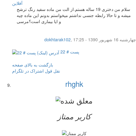
آفلاين
سلام من دختری 19 ساله هستم.از الت من ماده سفید رنگ ترشح
میشه و تا حالا رابطه جنسی نداشتم میخواستم بدونم این ماده چیه
و ایا بیماری است؟مرسی
چهار‌شنبه 16 شهریور 1390 - 17:25
,
dokhtarak102
پست # 22
بازگشت به بالای صفحه
نقل قول
اشتراک در تلگرام
rhghk
کاربر ممتاز