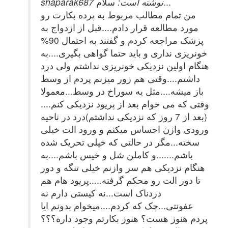
سلام...
shaparak687 نوشته است:
من تمام مطالب مربوط به پرده بکارت رو
مورد مطالعه قرار دادم....قبل از ازدواج به
پزشک مراجعه کردم و گفتند به احتمال 90%
خونریزی نداری و باید حتما گواهی بگیری....به
هنگام اولین نزدیکی خونریزی نداشتم ولی درد
داشتم....وقتی هم زور میزنم پردم از وسط
باز میشه....مثل یه سوراخ در وسط...معمولا
وقتی که می خوام بعد از پریود نزدیکی کنم....
(بعد از 7 روز که نزدیکی نداشتم)درد در ناحیه
ورودی وازن احساس میکنم و ورود الت خیلی
سخته...مگر در حالتی که خیلی تحریک شده
باشم.......و کاملن شل و خیس باشم....به
هنگام نزدیکی هم سر وازنم خیلی تنگه و دور
تا دور الت رو محکم گرفته.....پریود هام هم
دردناک است...نه کیستی دارم نه
عفونتی...چک که کردم....میخوام بدونم ایا
پردم هنوز هست؟ هنوز بکارتم وجود داره؟؟؟