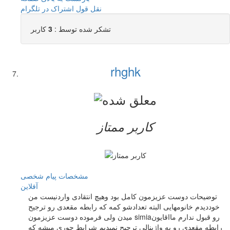
نقل قول
اشتراک در تلگرام
تشکر شده توسط :
3
کاربر
rhghk
کاربر ممتاز
مشخصات
پیام شخصی
آفلاين
توضیحات دوست عزیزمون کامل بود وهیچ انتقادی واردنیست من
خوددیدم خانومهایی البته تعدادشو کمه که رابطه مقعدی رو ترجیح
میدن ولی فرموده دوست عزیزمون simiaرو قبول ندارم مااقایون
رابطه مقعدی رو به واژینالی ترجیح نمیدیم شرایط جوری میشه که