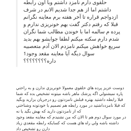
حلقوی دارم نامزد داشتم وبا اون رابطه
داشتم اما از هم جدا شدیم الانم در شرف
ازدواجم قراره تا آخر هفته برم معاینه نگرانم
قبلا که رفتم دکتر گفت بهم خونریزی ندارم و
پرده م سالمه اما با خوندن مطالب شما نگران
شدم دارم سکته میکنم لطفا جوابشو بهم بدید
سریع خواهش میکنم نامزدم الان آدم متعصبیه
1سوال دیگه آیا معاینه مقعد وجود
داره؟؟؟؟؟؟؟؟
دوست عزيز پرده هاي حلقوي معمولا خونريزي ندارن و به راحتي
پاره نميشنولي اگه پزشك ماهر باشه ميتونه تشخيص بده كه شما
قبلا رابطه داشتيد بهتره قبلش نامزدتون رو درجريان بزاريد وبگيد
كه قبلا نامزدداشتيد در مورد رابطه هم تصميم با خودتونه وشناختي
كه از نامزدتون داريد كه بهش بگيد يا نه
در مورد سوال دوم هم تا الان كه من نشنيدم كه معاينه مقعد وجود
داشته باشه ولي راه هاي هست كه كسايكه رابطه مقعدي زياد
دارن رو تشخيص داد