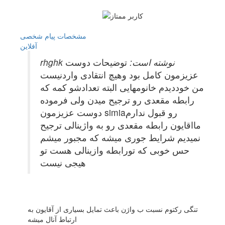
مشخصات
پیام شخصی
آفلاين
rhghk نوشته است:
توضیحات دوست
عزیزمون کامل بود وهیچ انتقادی واردنیست
من خوددیدم خانومهایی البته تعدادشو کمه که
رابطه مقعدی رو ترجیح میدن ولی فرموده
دوست عزیزمون simiaرو قبول ندارم
مااقایون رابطه مقعدی رو به واژینالی ترجیح
نمیدیم شرایط جوری میشه که مجبور میشم
حس خوبی که تورابطه وازینالی هست تو
هیجی نیست
تنگی رکتوم نسبت ب واژن باعث تمایل بسیاری از آقایون به
ارتباط آنال میشه