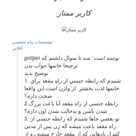
کاربر ممتاز
مشخصات
پیام شخصی
آفلاين
golijan نوشته است:
سه تا سوال داشتم كه
ترجيحا خانمها جواب بدن
توضيح بديد
1. شنيدم كه رابطه جنسي از راه مقعد براي
خانمها لذت بخشتر از وا‍ژن است.اين واقعا
صحت داره؟
2.رابطه جنسي از راه مقعد آيا باعث بزرگ
شدن باسن و بدحالت شدن اون داره؟
3. تو بعضي جاها شنيدم كه رابطه جنسي از
راه مقعد باعث ميشه كه زن پس از مدتي
كنترل بادهايي كه از مقعد خارج ميشه رو از