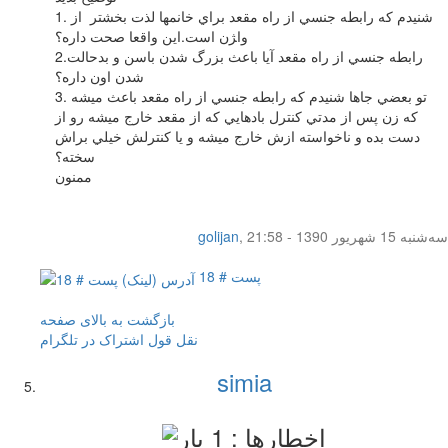
1. شنيدم كه رابطه جنسي از راه مقعد براي خانمها لذت بخشتر از
وا‍ژن است.اين واقعا صحت داره؟
2.رابطه جنسي از راه مقعد آيا باعث بزرگ شدن باسن و بدحالت
شدن اون داره؟
3. تو بعضي جاها شنيدم كه رابطه جنسي از راه مقعد باعث ميشه
كه زن پس از مدتي كنترل بادهايي كه از مقعد خارج ميشه رو از
دست بده و ناخواسته ازش خارج ميشه و يا كنترلش خيلي براش
سخته؟
ممنون
سه‌شنبه 15 شهریور 1390 - 21:58
,
golijan
پست # 18
بازگشت به بالای صفحه
نقل قول
اشتراک در تلگرام
simia