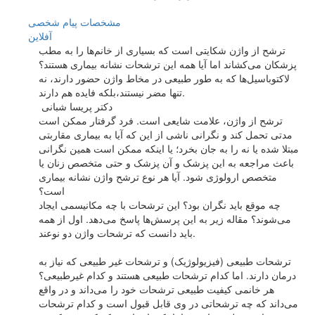
مشخصات
پیام شخصی
آفلاين
ترشح از واژن شکایتی است که بسیاری از خانم‌ها را به مطب
پزشکان می‌کشاند اما آیا همه این ترشحات نشانه بیماری هستند؟
لا‌کتوباسیل‌ها که به طور طبیعی در مخاط واژن حضور دارند، نه
تنها مضر نیستند،‌بلکه فایده هم دارند.
‌‌‌‌ دکتر پریسا شبانی
ترشح از واژن، علامت شایعی است. فرد گرفتار ممکن است
مدتی تحمل کند و نگرانی ناشی از این که آیا به بیماری مقاربتی
مبتلا شده یا نه را به جان بخرد؛ یا اینکه ممکن است همین نگرانی
باعث مراجعه به این پزشک و آن پزشک و حتی متخصص زنان یا
متخصص ارولوژی شود. آیا هر نوع ترشح واژن نشانه بیماری
است؟
چه موقع باید نگران بود؟ این ترشحات با چه مکانیسمی ایجاد
می‌شوند؟ مقاله زیر به این پرسش‌ها پاسخ می‌دهد. اول از همه
باید دانست که ترشحات واژن دو نوعند.
ترشحات طبیعی (فیزیولوژیک) و ترشحات غیر طبیعی که نیاز به
درمان دارند. اما کدام ترشحات طبیعی هستند و کدام غیرطبیعی؟
هر خانمی کیفیت طبیعی ترشحات خود را می‌داند و در واقع
می‌داند که چه ترشحاتی در وی قابل قبول است و کدام ترشحات