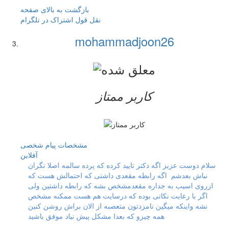
بازگشت به بالای صفحه
نقل قول
اشتراک در تلگرام
mohammadjoon26
کاربر ممتاز
مشخصات
پیام شخصی
آفلاين
سلام دوست عزیز اگه دکتر تایید کرده که پرده سالمه اصلا نگران
نباش بعدشم اگه رابطه مقعدی داشتی که احتمالش هست که
ازروی اسیب به جداره مقعدمشخص بشه که رابطه داشتین ولی
اگر با رعایت نکاتی بوده که درسایت هم هست ممکنه مشخص
نشه واینکه میگین نامزدتون متعصبه از الان براش روشن کنین
همه چیزو که بعدا مشکل پیش نیاد موفق باشید