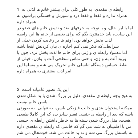
1. رابطه ی مقعدی، به طور کلی برای بیشتر خانم ها لذتی به
همراه نداره و فقط و فقط درد و سوزش و خستگی براشون به
همراه داره
اما با این حال، و با توجه به حرفهای ضد و نقیض خانم های عضو در
این سایت، باید خدمتتون بگم که برای بعضی از خانم ها این رابطه
لذت بخش خواهد بود، اونم بنا بر رعایت کردن خیلی از
شرایط...که فکر نمی کنم اجازه ی بیان کردنش اینجا باشه
اما معمولا رابطه ی واژنی برای خانم ها لذت بخش تره، چون با
ورود آلت به واژن، و حتی تماس سطحی آلت با واژن، خیلی از
نقاط حساس دستگاه تناسلی خانم تحریک می شه و مسلما این
امر لذت بیشتری به همراه داره
2. این یک تصور عامیانه است
به هیچ وجه رابطه ی مقعدی، دلیل بر بزرگ شدن یا بد شکل شدن
باسن خانم نیست.
ممکنه استخوان بندی و حالت فیزیکی باسن، به تنهایی، به صورتی
باشه که بعد از رابطه ی جنسی تغییر سایز بده که این کاملا طبیعی
هست، مثل بزرگ شدن سینه ها به خاطر داشتن رابطه ی جنسی.
من با اطمینان به شما می گم که خانمی که رابطه ی مقعدی داره
نه باسنش بزرگ می شه و نه بد حالت می شه. خوشحال می شم