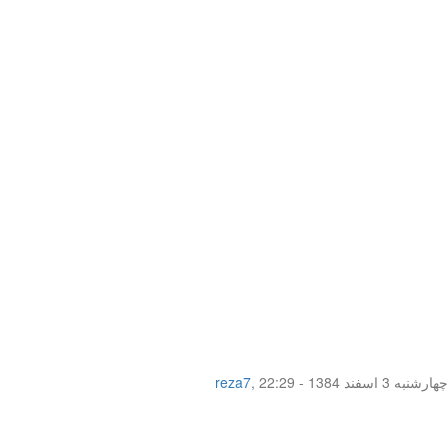
چهار‌شنبه 3 اسفند 1384 - 22:29
,
reza7