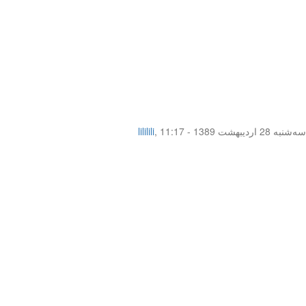
سه‌شنبه 28 اردیبهشت 1389 - 11:17
,
lililili