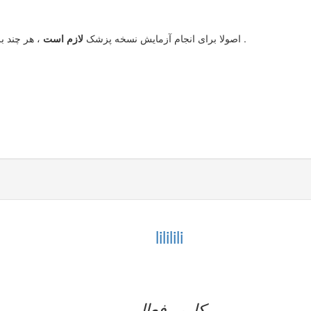
، هر چند برخی آزمایشگاه ها بدون نسخه هم آزمایش مربوطه را انجام می دهند .
اصولا برای انجام آزمایش نسخه پزشک
لازم است
lililili
کاربر فعال