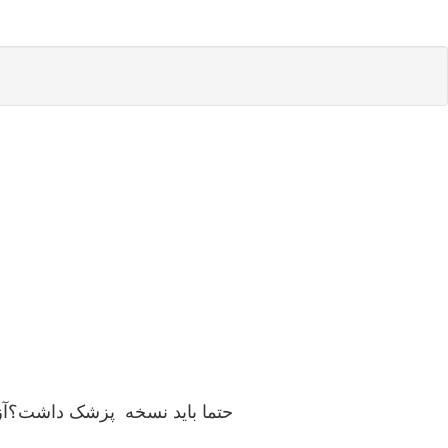
برای دادن آزمایش خون betaHCG حتما باید 