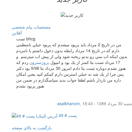
مشخصات
پیام شخصی
آفلاين
تست bhcg
من در تاريخ 2 مرداد بايد پريود ميشدم كه پريود خيلي نامنظمي
دارم كه در تاريخ 14 مرداد رابطه بدون دخول داشتم با نامزدم
بدون اينكه اب مني رو بدنم ريخته شود ولي از پيش اب ميترسم و
17 مرداد تست بتا كمتر از يك بود و امپول
پروژسترون
زدم كه
هنوز نشدم دوباره تست بتا دادم امروز 30 مرداد بتا 9/98 بود دكتر
پس چرا از يك شد نه خيلي استرس دارم كمكم كنيد يعني امكان
داره من باردار باشم لطفا جواب بديد سپاسگذارم در ضمن من
هنوز پريود نشدم
شنبه 30 مرداد 1389 - 18:43
,
asalkhanom
پست # 49
بازگشت به بالای صفحه