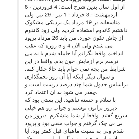
از اول سال بدین شرح است: 4 فروردین - 8
اردیبهشت - 3 خرداد - 1 تیر - 29 تیر. ولی
متاسفانه در 19 مرداد یک نزدیکی مشکوک
داشتیم کاندوم استفاده کردیم ولی زود کاندوم
از جاش تکون خورد. من باید 26 مرداد پریود
می شدم ولی الان 4 و 5 روزه که عقب
انداخنم واقعا نگرانم آیا حامله شدم یا نه می
ترسم برم آزمایش خون بدم. واقعا در این
شرایط من بچه نمی خوام باید حالا چکار کنم.
و سوال دیگر اینکه آیا آن روز تخمگذاری
براساس جدول شما چند درصد درست است و
چقدر می شود به آن اعتماد کرد.
با سلام و خسته نباشید. این پستی بود که
دیروز براتون نوشتم و جواب رو هم خیلی
سریع گفتید. واقعا از شما متشکرم. دیروز من
بی بی چک گرفتم و جواب منفی بود و پریود
شدم ولی به نسبت ماههای قبل کمتر بود. آیا
لازم است چند روز دیگر باز از بی بی چک