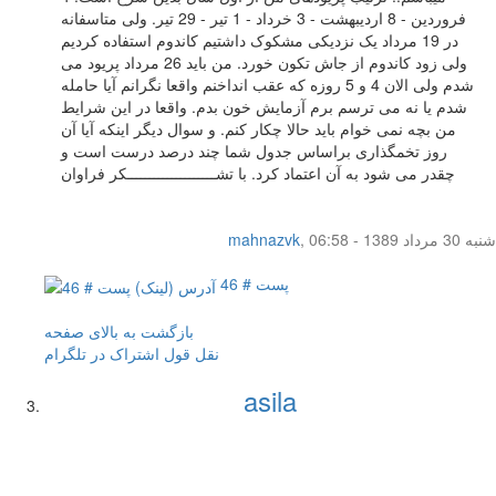
فروردین - 8 اردیبهشت - 3 خرداد - 1 تیر - 29 تیر. ولی متاسفانه
در 19 مرداد یک نزدیکی مشکوک داشتیم کاندوم استفاده کردیم
ولی زود کاندوم از جاش تکون خورد. من باید 26 مرداد پریود می
شدم ولی الان 4 و 5 روزه که عقب انداخنم واقعا نگرانم آیا حامله
شدم یا نه می ترسم برم آزمایش خون بدم. واقعا در این شرایط
من بچه نمی خوام باید حالا چکار کنم. و سوال دیگر اینکه آیا آن
روز تخمگذاری براساس جدول شما چند درصد درست است و
چقدر می شود به آن اعتماد کرد. با تشــــــــــــــــــــکر فراوان
شنبه 30 مرداد 1389 - 06:58
,
mahnazvk
پست # 46
بازگشت به بالای صفحه
نقل قول
اشتراک در تلگرام
asila