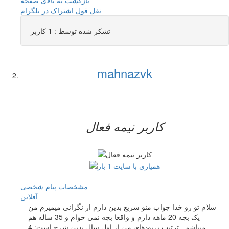
نقل قول
اشتراک در تلگرام
تشکر شده توسط :
1
کاربر
mahnazvk
کاربر نيمه فعال
مشخصات
پیام شخصی
آفلاين
سلام تو رو خدا جواب منو سریع بدین دارم از نگرانی میمیرم من
یک بچه 20 ماهه دارم و واقعا بچه نمی خوام و 35 ساله هم
میباشم.. ترتیب پریودهای من از اول سال بدین شرح است: 4