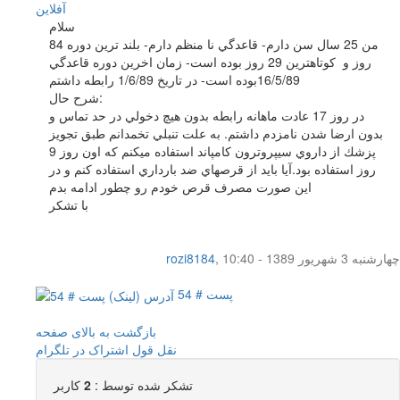
آفلاين
سلام
من 25 سال سن دارم- قاعدگي نا منظم دارم- بلند ترين دوره 84
روز و كوتاهترين 29 روز بوده است- زمان اخرين دوره قاعدگي
16/5/89بوده است- در تاريخ 1/6/89 رابطه داشتم
شرح حال:
در روز 17 عادت ماهانه رابطه بدون هيچ دخولي در حد تماس و
بدون ارضا شدن نامزدم داشتم. به علت تنبلي تخمدانم طبق تجويز
پزشك از داروي سيپروترون كامپاند استفاده ميكنم كه اون روز 9
روز استفاده بود.آيا بايد از قرصهاي ضد بارداري استفاده كنم و در
اين صورت مصرف قرص خودم رو چطور ادامه بدم
با تشكر
چهار‌شنبه 3 شهریور 1389 - 10:40
,
rozi8184
پست # 54
بازگشت به بالای صفحه
نقل قول
اشتراک در تلگرام
تشکر شده توسط :
2
کاربر