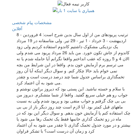
مشخصات
پیام شخصی
آفلاين
ترتیب پریودهای من از اول سال بدین شرح است: 4 فروردین - 8
اردیبهشت - 3 خرداد - 1 تیر - 29 تیر. ولی متاسفانه در 19 مرداد
یک نزدیکی مشکوک داشتیم کاندوم استفاده کردیم ولی زود
کاندوم از جاش تکون خورد. من باید 26 مرداد پریود می شدم ولی
الان 4 و 5 روزه که عقب انداخنم واقعا نگرانم آیا حامله شدم یا نه
می ترسم برم آزمایش خون بدم. واقعا در این شرایط من بچه
نمی خوام باید حالا چکار کنم. و سوال دیگر اینکه آیا آن روز
تخمگذاری براساس جدول شما چند درصد درست است و چقدر
می شود به آن اعتماد کرد.
با سلام و خسته نباشید. این پستی بود که دیروز براتون نوشتم و
جواب رو هم خیلی سریع گفتید. واقعا از شما متشکرم. دیروز من
بی بی چک گرفتم و جواب منفی بود و پریود شدم ولی به نسبت
ماههای قبل کمتر بود. آیا لازم است چند روز دیگر باز از بی بی
چک استفاده کنم یا آزمایش خون بدهم. و سوال دیگر این بود که در
ماه در زو تخمک گذاری خانمها فقط یک تخمک رها می شود یا
بیشتر و در مورد جدول تخمک گذاری تا چقدر می شود به آن اعتماد
کرد و زمان آن درست است؟ با تشکر فراوان