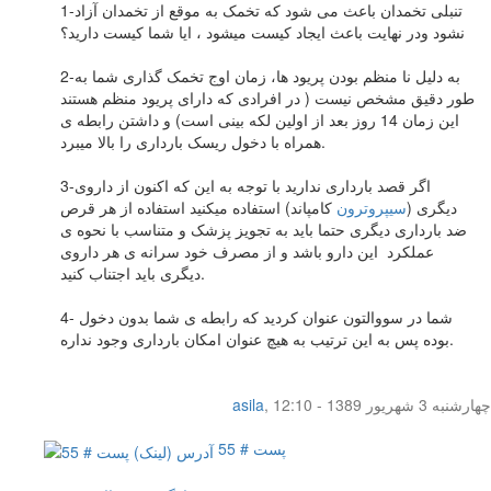
1-تنبلی تخمدان باعث می شود که تخمک به موقع از تخمدان آزاد
نشود ودر نهایت باعث ایجاد کیست میشود ، ایا شما کیست دارید؟
2-به دلیل نا منظم بودن پریود ها، زمان اوج تخمک گذاری شما به
طور دقیق مشخص نیست ( در افرادی که دارای پریود منظم هستند
این زمان 14 روز بعد از اولین لکه بینی است) و داشتن رابطه ی
همراه با دخول ریسک بارداری را بالا میبرد.
3-اگر قصد بارداری ندارید با توجه به این که اکنون از داروی
دیگری (
سیپروترون
کامپاند) استفاده میکنید استفاده از هر قرص
ضد بارداری دیگری حتما باید به تجویز پزشک و متناسب با نحوه ی
عملکرد این دارو باشد و از مصرف خود سرانه ی هر داروی
دیگری باید اجتناب کنید.
4- شما در سووالتون عنوان کردید که رابطه ی شما بدون دخول
بوده پس به این ترتیب به هیچ عنوان امکان بارداری وجود نداره.
چهار‌شنبه 3 شهریور 1389 - 12:10
,
asila
پست # 55