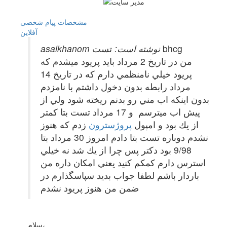
مشخصات
پیام شخصی
آفلاين
تست bhcg
asalkhanom نوشته است:
من در تاريخ 2 مرداد بايد پريود ميشدم كه
پريود خيلي نامنظمي دارم كه در تاريخ 14
مرداد رابطه بدون دخول داشتم با نامزدم
بدون اينكه اب مني رو بدنم ريخته شود ولي از
پيش اب ميترسم و 17 مرداد تست بتا كمتر
از يك بود و امپول
پروژسترون
زدم كه هنوز
نشدم دوباره تست بتا دادم امروز 30 مرداد بتا
9/98 بود دكتر پس چرا از يك شد نه خيلي
استرس دارم كمكم كنيد يعني امكان داره من
باردار باشم لطفا جواب بديد سپاسگذارم در
ضمن من هنوز پريود نشدم
سلام،