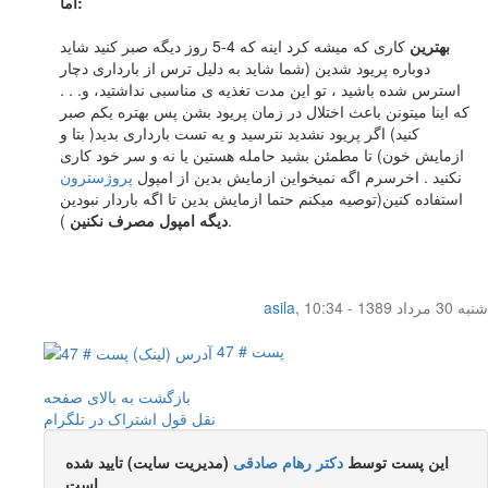
اما:
بهترین
کاری که میشه کرد اینه که 4-5 روز دیگه صبر کنید شاید
دوباره پریود شدین (شما شاید به دلیل ترس از بارداری دچار
استرس شده باشید ، تو این مدت تغذیه ی مناسبی نداشتید، و. . .
که اینا میتونن باعث اختلال در زمان پریود بشن پس بهتره یکم صبر
کنید) اگر پریود نشدید نترسید و یه تست بارداری بدید( بتا و
ازمایش خون) تا مطمئن بشید حامله هستین یا نه و سر خود کاری
نکنید . اخرسرم اگه نمیخواین ازمایش بدین از امپول
پروژسترون
استفاده کنین(توصیه میکنم حتما ازمایش بدین تا اگه باردار نبودین
).
دیگه امپول مصرف نکنین
شنبه 30 مرداد 1389 - 10:34
,
asila
پست # 47
بازگشت به بالای صفحه
نقل قول
اشتراک در تلگرام
این پست توسط
دکتر رهام صادقی
(مدیریت سایت) تایید شده
است