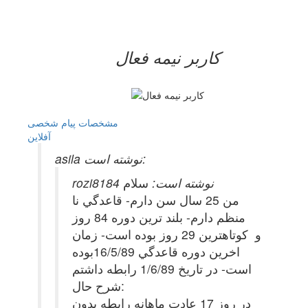
کاربر نيمه فعال
مشخصات
پیام شخصی
آفلاين
asila نوشته است:
rozi8184 نوشته است:
سلام
من 25 سال سن دارم- قاعدگي نا
منظم دارم- بلند ترين دوره 84 روز
و كوتاهترين 29 روز بوده است- زمان
اخرين دوره قاعدگي 16/5/89بوده
است- در تاريخ 1/6/89 رابطه داشتم
شرح حال:
در روز 17 عادت ماهانه رابطه بدون