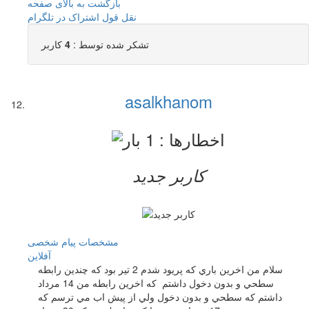
بازگشت به بالای صفحه
نقل قول
اشتراک در تلگرام
تشکر شده توسط :
4
کاربر
asalkhanom
کاربر جدید
مشخصات
پیام شخصی
آفلاين
سلام من اخرين باري كه پريود شدم 2 تير بود كه چندين رابطه
سطحي و بدون دخول داشتم كه اخرين رابطه من 14 مرداد
داشتم كه سطحي و بدون دخول ولي از پيش اب مي ترسم كه