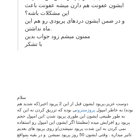
ایشون عفونت هم دارن میشه عفونت باعث
این مشکلات باشه؟
و در ضمن ایشون دردهای پریودی رو هم این
ماه نداشتن.
ممنون میشم زود جواب بدین
با تشکر
سلام
دوست عزیز،پریود ایشون قبل از این 2 پریود اخیر(که شدید هم
بوده) به خاطر امپول
پروژسترون
ی بوده که تزریق کردن نه این که
به طور طبیعی ایشون این طوری پریود شدن ؛این امپول حجم
پریود رو افزایش میده (مطمئنا اگر ایشون این امپول رو استفاده
نمی کردن به این شدت پریود نمیشدن)و روی پریود های بعدیم
تاثیر میذاره . وقتی ایشون 50 روز پریود نمیشن و در بقیه یمواقع