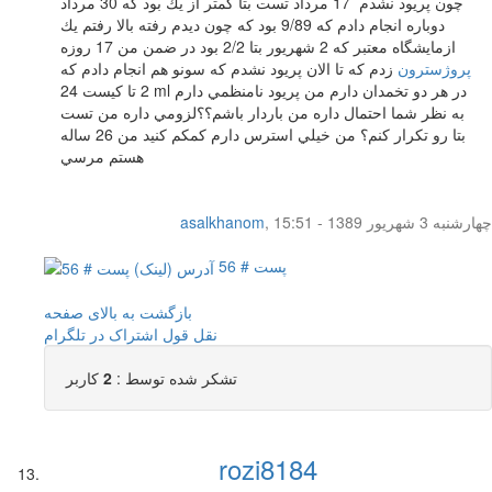
چون پريود نشدم 17 مرداد تست بتا كمتر از يك بود كه 30 مرداد
دوباره انجام دادم كه 9/89 بود كه چون ديدم رفته بالا رفتم يك
ازمايشگاه معتبر كه 2 شهريور بتا 2/2 بود در ضمن من 17 روزه
پروژسترون
زدم كه تا الان پريود نشدم كه سونو هم انجام دادم كه
2 تا كيست 24 ml در هر دو تخمدان دارم من پريود نامنظمي دارم
به نظر شما احتمال داره من باردار باشم؟؟لزومي داره من تست
بتا رو تكرار كنم؟ من خيلي استرس دارم كمكم كنيد من 26 ساله
هستم مرسي
چهار‌شنبه 3 شهریور 1389 - 15:51
,
asalkhanom
پست # 56
بازگشت به بالای صفحه
نقل قول
اشتراک در تلگرام
تشکر شده توسط :
2
کاربر
rozi8184