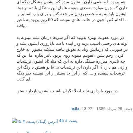
هم پریود نا منظمی دارن ، نشون میده که ایشون مشکل دیگه ای
دارن که چون موارد متعددی میتونه عامل این مشکل باشه ترجیحا
ایشون باید به یه متخصص زنان مراجعه کنن و برای پاپ اسمیر و.
. . اقدام کنن ؛چون در حالت عادی نمیشه که 50 روز پریود به تاخیر
بیافته.
در مورد عفونت بهتره بدونید که اگر سریعا درمان نشه میتونه به
لوله های رحمی اسیب بزنه ودر اینده باعث ناباروری ایشون بشه و
در صورتی که درمانش زیاد به تعویق بیافته ممکنه مجبور به خارج
کردن رحم بشن .عفونتم میتونه روی پریود تاثیر بذاره اما این که
چه تاثیری میزاره بستگی داره به این که مثلا :ایا ایشون ترشحات
واژنی هم دارن؟ اگر دارن این ترشحات بی/با بو هستن یا رنگ این
ترشحات سفیده و .... که از این جا بیشتر از این نمیشه چیز دیگه
ای گفت.
در مورد بارداری نباید اصلا نگران باشید ،ایشون باردار نیستن.
جمعه 29 مرداد 1389 - 13:27
,
asila
پست # 45
بازگشت به بالای صفحه