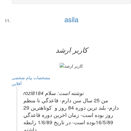
asila
کاربر ارشد
مشخصات
پیام شخصی
آفلاين
rozi8184 نوشته است:
سلام
من 25 سال سن دارم- قاعدگي نا منظم
دارم- بلند ترين دوره 84 روز و كوتاهترين 29
روز بوده است- زمان اخرين دوره قاعدگي
16/5/89بوده است- در تاريخ 1/6/89 رابطه
داشتم