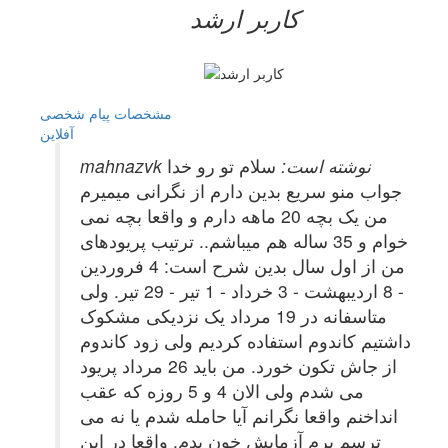
کاربر ارشد
مشخصات
پیام شخصی
آفلاين
mahnazvk نوشته است:
سلام تو رو خدا
جواب منو سریع بدین دارم از نگرانی میمیرم
من یک بچه 20 ماهه دارم و واقعا بچه نمی
خوام و 35 ساله هم میباشم.. ترتیب پریودهای
من از اول سال بدین شرح است: 4 فروردین
- 8 اردیبهشت - 3 خرداد - 1 تیر - 29 تیر. ولی
متاسفانه در 19 مرداد یک نزدیکی مشکوک
داشتیم کاندوم استفاده کردیم ولی زود کاندوم
از جاش تکون خورد. من باید 26 مرداد پریود
می شدم ولی الان 4 و 5 روزه که عقب
انداخنم واقعا نگرانم آیا حامله شدم یا نه می
ترسم برم آزمایش خون بدم. واقعا در این