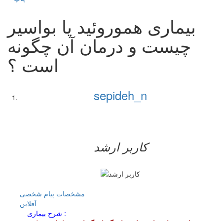
بیماری هموروئید یا بواسیر
چیست و درمان آن چگونه
است ؟
sepideh_n
کاربر ارشد
مشخصات
پیام شخصی
آفلاين
شرح بیماری :