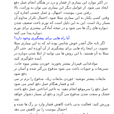
در اکثر موارد این بیماری از فشار و درد در هنگان انجام عمل دفع
ایجاد می شود. از عوامل دیگر این بیماری می توان به وراثت، بالا
رفتن سن، یبوست، اسهال، و عمل جنسی اشاره کرد.
وقتی کسی یکبار به این بیماری مبتلا شود، احتمال تکرار مداوم آن
بسیار زیاد است. این به این دلیل است که تورم باعث ضعیف شدن
دیواره های رگ ها می شود و در نتیجه آمادگی بیشتری برای تورم
دوباره پیدا می کنند.
آیا راه هایی برای پیشگیری وجود دارد؟
اگر تابه حال آنقدر خوش شانس بوده اید که به این بیماری مبتلا
نشوید، در اینجا راه هایی برای پیشگیری از آن آورده ایم. حتی اگر
مبتلا به آن هستید، با این روش ها می توانید از ابتلا شدن دوباره در
آینده جلوگیری کنید.
موادغذایی فیبردار بیشتر بخورید: خوردن بیشتر میوه جات،
سبزیجات و حبوبات باعث می شود مدفوع بزرگتر شده و آسان تر
دفع شود.
مایعات بیشتر بنوشید: خوردن مایعات زیاد، مدفوع را نرم تر می
کند و فشار هنگام عمل دفع کمتر می شود.
عمل دفع را سرموقع انجام دهید: به تاخیر انداختن عمل دفع باعث
خشک و سفت شدن مدفوع می گردد و دفع آن بسیار دشوار خواهد
شد.
ورزش کنید: فعالیت بدنی باعث کاهش فشار وارد بر رگ ها شده و
احتمال یبوست را نیز کاهش می دهد.