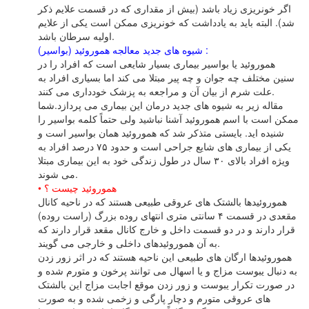
اگر خونریزی‌ زیاد باشد (بیش‌ از مقداری‌ که‌ در قسمت‌ علایم‌ ذکر
شد). البته‌ باید به‌ یادداشت‌ که‌ خونریزی‌ ممکن‌ است‌ یکی‌ از علایم‌
اولیه‌ سرطان‌ باشد.
شیوه های جدید معالجه هموروئید (بواسیر) :
هموروئید یا بواسیر بیماری بسیار شایعی است که افراد را در
سنین مختلف چه جوان و چه پیر مبتلا می کند اما بسیاری افراد به
علت شرم از بیان آن و مراجعه به پزشک خودداری می کنند.
مقاله زیر به شیوه هاى جدید درمان این بیمارى مى پردازد.شما
ممکن است با اسم هموروئید آشنا نباشید ولى حتماً کلمه بواسیر را
شنیده اید. بایستى متذکر شد که هموروئید همان بواسیر است و
یکى از بیمارى هاى شایع جراحى است و حدود ۷۵ درصد افراد به
ویژه افراد بالاى ۳۰ سال در طول زندگى خود به این بیمارى مبتلا
مى شوند.
• هموروئید چیست ؟
هموروئیدها بالشتک هاى عروقى طبیعى هستند که در ناحیه کانال
مقعدى در قسمت ۴ سانتى مترى انتهاى روده بزرگ (راست روده)
قرار دارند و در دو قسمت داخل و خارج کانال مقعد قرار دارند که
به آن هموروئیدهاى داخلى و خارجى مى گویند.
هموروئیدها ارگان هاى طبیعى این ناحیه هستند که در اثر زور زدن
به دنبال یبوست مزاج و یا اسهال مى توانند پرخون و متورم شده و
در صورت تکرار یبوست و زور زدن موقع اجابت مزاج این بالشتک
هاى عروقى متورم و دچار پارگى و زخمى شده و به صورت