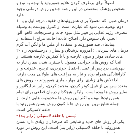
اصولاً براى برطرف کردن علایم هموروئید با توجه به نوع و
تشخیص پزشک متخصص در این رشته چندین روش درمانى وجود
دارد.
۱- درمان طبى: که معمولاً براى هموروئیدهاى خفیف درجه اول و یا
دوم توصیه مى شود که عبارت است از کنترل یبوست به وسیله
مصرف رژیم غذایى پر فیبر مثل میوه جات و سبزیجات، کاهو، آلو،
انجیر، نان سبوس دار، اصلاح عادت اجابت مزاج، استفاده از
پمادهاى ضد هموروئید و استفاده از ملین ها و لگن آب گرم.
۲- درمان هاى سرپایى : امروزه پزشکان و بیماران درجستجوى راه
هاى ساده، موثر و بدون عارضه و یا با کمترین عارضه هستند. از
آنجا که روش هاى جراحى معمول با بسترى شدن بیمار، نیاز به
بیهوشى، درد پس از عمل، احتمال خونریزى، ترشح، عفونت و از
کارافتادگى همراه بوده و نیاز به مراقبت هاى طولانى مدت دارند،
لذا تلاش هاى زیادى براى مهار بیمارى هموروئید به روش هاى
متعدد سرپایى از قبیل کوتر کردن، منجمد کردن، رابر بند لیگاتور و
سایر روش ها بوده است. ولیکن هیچکدام درمان قطعى براى تمام
هموروئیدها نبوده و اکثر این روش ها محدودیت هایى دارند. از
جمله شایع ترین این روش ها تا کنون روش بستن هموروئید با
حلقه لاستیکى است.
• بستن با حلقه لاستیکى ( رابر بند):
یکى از روش هاى جدید و شایعى که طرفداران زیادى دارد بستن
هموروئید با حلقه لاستیکى (رابر بند) است. این روش در مورد