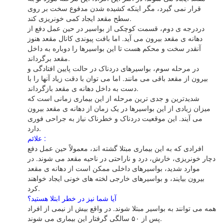
قرار نمی گیرد، مگر اینکه کشیده شدن مدفوع سخت بر روی
سطح مقعد ایجاد کمی خونریزی کند.
دردرجه ی دوم، قسمت کوچکی از بواسیر در حین عمل دفع از
دهانه ی مقعد بیرون می آید. اما بافت پیوندی کانال مقعد هنوز
آنقدر سخت و محکم هست تا این بواسیرها را دوباره به داخل
مقعد برگرداند.
در مرحله سوم، بواسیرهای دردناک در حالت پایین افتادگی و
بیرون از مقعد باقی می مانند. اما می توان با دقت زیاد آنها را با
دست به داخل دهانه ی مقعد بازگرداند.
شدیدترین و جدی ترین مرحله از این بیماری زمانی است که
میزان زیادی از این بواسیرها در یک زمان از دهانه ی مقعد بیرون
می آیند. این موقعیت دردناک و خطرناک نیاز به جراحی فوری
دارد.
علائم :
افرادی که به این بیماری مبتلا گشته اند، معمولاً حین عمل دفع
دچار خونریزی، خارش، درد و ناراحتی در ناحیه مقعد می شوند. در
موارد شدید، بواسیرهای داخلی ممکن است از دهانه ی مقعد
بیرون بیایند، و بواسیرهای خارجی لخته های خونی ایجاد خواهند
کرد.
آیا شما نیز در خطر ابتلا هستید؟
همه می توانند به بواسیر مبتلا شوند. در واقع بیش از نیمی از افراد
پس از ۵۰ سالگی گرفتار این بیماری می شوند.