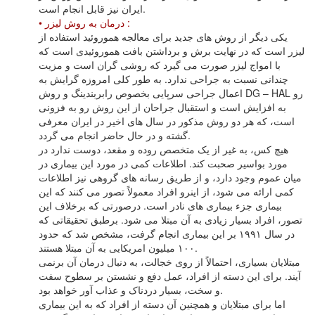
ایران نیز قابل انجام است.
• درمان به روش لیزر :
یکى دیگر از روش هاى جدید براى معالجه هموروئید استفاده از
لیزر است که در نهایت برش و برداشتن بافت هموروئیدى است که
با امواج لیزر صورت مى گیرد که روشى گران است و مزیت
چندانى نسبت به جراحى ندارد. به طور کلى امروزه گرایش به
اعمال جراحى سرپایى بخصوص رابربندینگ و روش DG – HAL رو
به افزایش است و استقبال جراحان از این روش رو به فزونى
است، که هر دو روش مذکور در سال هاى اخیر در ایران معرفى
گشته و در حال حاضر انجام مى گردد.
هیچ کس، به غیر از یک متخصص روده و مقعد، دوست ندارد در
مورد بواسیر صحبت کند. اطلاعات کمی در مورد این بیماری در
میان عموم وجود دارد، و از طریق رسانه های گروهی نیز اطلاعات
کمی ارائه می شود، از اینرو افراد معمولاً تصور می کنند که این
بیماری جزء بیماری های نادر است. درصورتی که برخلاف این
تصور، افراد بسیار زیادی به آن مبتلا می شود. برطبق تحقیقاتی که
در سال ۱۹۹۱ بر این بیماری انجام گرفت، مشخص شد که حدود
۱۰۰ میلیون امریکایی به آن مبتلا هستند.
مبتلایان بسیاری، احتمالاً از روی خجالت، به دنبال درمان آن برنمی
آیند. برای این دسته از افراد، عمل دفع و نشستن بر سطوح سفت
و سخت، بسیار دردناک و عذاب آور خواهد بود.
اما برای مبتلایان و همچنین آن دسته از افراد که به این بیماری