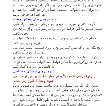
به مدت طولانی ننشینید و نایستید: نشستن و ایستادن به مدت
طولانی بر رگ ها فشار وارد می آورد. اگر کارتان طوری است که
باید برای مدتی طولانی بنشینید، حتماً هر از چند گاهی بلند شده و
در اطراف چرخی بزنید.
خود درمانی برای تسکین موقت :
گرچه اکثر بواسیرها به خودی خود درمان می شوند، راه هایی
هست که بتوانید این فرایند درمانی را سریعتر کرده و از میزان درد
خود بکاهید.
حمام کنید: خوابیدن در وان آب گرم به مدت ۱۰ تا ۱۵ دقیقه از
تورم و درد می کاهد.
یخ بگذارید: با گذاشتن کمپرس یخ بر روی قسمت آسیب دیده می
توانید از تورم آن بکاهید.
از کرم استفاده کنید: کرم های موجود در بازار که حاوی عصاره ی
فندق، هیدروکورتیزون یا سایر عوامل ضد التهاب هستند، می توانند
به کاهش تورم و درد کمک کنند.
درمان های پزشکی و جراحی :
این نوع درمان ها معمولاً برای موارد حاد از بواسیر توصیه می
شوند و شامل انواع زیر هستند:
بستن رگ: یک بند لاستیکی به دور بواسیر بسته می شود تا ورود
جریان خون به آن را متوقف کند. پس از چند روز، بواسیرها و بند
لاستیکی خشک و چروک شده و می افتند، اما ممکن است هفته ها
طول بکشد تا ناحیه ی آسیب دیده به طور کامل درمان شود. این
مرحله معمولاً بسیار دردناک و همراه با خونریزی است.