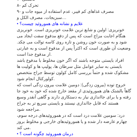
۸- تحرک کم
۹- مصرف غذاهاى کم فیبر، عدم استفاده از میوه جات و
سبزیجات، مصرف الکل و…
• علایم و نشانه هاى هموروئید چیست؟
خونریزى: اولین و شایع ترین علامت خونریزى است. خونریزى
هنگام اجابت مزاج است که پس از دفع مدفوع سفت ایجاد مى
شود و به صورت خون روشن و تازه روى کاسه توالت مى چکد.
وضعیت آن طورى است که اکثراً پس از مدفوع است و به عبارتى
از مدفوع جدا است.
افراد بایستى متوجه باشند که اگر خون مخلوط با مدفوع باشد
بایستى به سایر عوامل مثل سرطان ها، پولیپ ها و کولیت ها
مشکوک شده و حتماً بررسى کامل کولون توسط جراح متخصص
کولورکتال انجام شود.
خروج توده (بیرون زدگى): دومین علامت بیرون زدگى است که
گاهاً بالشتک هاى هموروئیدى از مقعد خارج شده که خود به خود جا
رفته و یا براى جااندازى نیاز به دستکارى دارند و گاهى آنقدر وسیع
هستند که قابل جااندازى نیستند و بایستى سریع تر به جراح
مراجعه شود.
درد: سومین علامت درد است که در هموروئیدهاى درجه سوم،
چهارم عارضه دار شده و یا هموروئیدهاى خارجى و مخلوط بروز
مى کند.
• درمان هموروئید چگونه است ؟