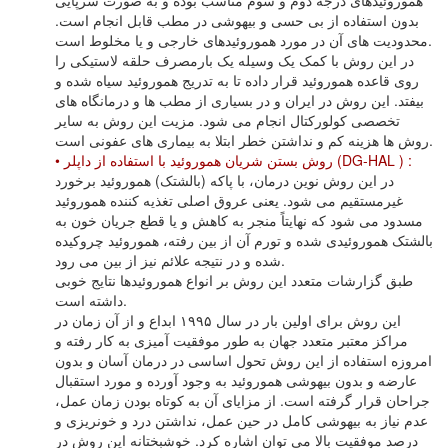
هموروئیدهاى درجه دوم و سوم مناسب بوده و به صورت سرپایى
بدون استفاده از بى حسى و بیهوشى در مطب قابل انجام است.
محدودیت هاى آن در مورد هموروئیدهاى خارجى و یا مخلوط است.
در این روش با کمک یک وسیله یک بارمصرف حلقه لاستیکى را
روى قاعده هموروئید قرار داده تا به تدریج هموروئید سیاه شده و
بیفتد. این روش در ایران و در بسیارى از مطب ها و درمانگاه هاى
تخصصى کولورکتال انجام مى شود. مزیت این روش به سایر
روش ها هزینه کم و نداشتن خطر ابتلا به بیمارى هاى عفونى است.
• روش بستن شریان هموروئید با استفاده از داپلر (DG-HAL ) :
در این روش نوین درمان، با پاکه (بالشتک) هموروئید برخورد
غیرمستقیم مى شود. یعنى عروق اصلى تغذیه کننده هموروئید
مسدود مى شود که نهایتاً منجر به کاهش و یا قطع جریان خون به
بالشتک هموروئیدى شده و تورم آن از بین رفته، هموروئید چروکیده
شده و در نتیجه علائم نیز از بین مى رود.
طبق گزارشات متعدد این روش بر انواع هموروئیدها نتایج خوبى
داشته است.
این روش براى اولین بار در سال ۱۹۹۵ ابداع و از آن زمان در
مراکز معتبر متعدد جهان به طور موفقیت آمیزى به کار رفته و
امروزه استفاده از این روش تحول اساسى در درمان آسان و بدون
عارضه و بدون بیهوشى هموروئید به وجود آورده و مورد استقبال
جراحان قرار گرفته است. از مزایاى آن به کوتاه بودن زمان عمل،
عدم نیاز به بیهوشى کامل در حین عمل، نداشتن درد و خونریزى و
درصد موفقیت بالا مى توان اشاره کرد. خوشبختانه این روش در