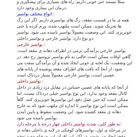
مبتلا نیستند خبر خوبی داریم: راه های بسیاری برای پیشگیری و
درمان این بیماری وجود دارد.
انواع مختلف بواسیر :
همه ی ما در قسمت مقعد، رگ های بواسیری داریم. اگر این رگ
ها تحریک شوند، ممکن است ملتهب شده، ورم کرده یا حتی
خونریزی کنند. این وضعیت معمولاً بواسیر نامیده می شود. بواسیر
دو نوع دارد: بواسیر خارجی و بواسیر داخلی.
بواسیر خارجی :
بواسیر خارجی برآمدگی نرمی در اطراف دهانه ی مقعد است.
گاهی اوقات ممکن است حالتی به نام بواسیر ترومبوز رخ دهد. در
این وضعیت، یک لخته ی خونی ایجاد شده و آن برآمدگی سفت می
شود. از آنجا که بافت های اطراف مقعد پوشیده از پایانه های
عصبی است، بواسیر خارجی معمولاً بسیار دردناک است.
بواسیر داخلی :
از آنجا که پایانه های عصبی حساس در مقابل درد زیادی در داخل
کانال مقعد وجود ندارد، این نوع بواسیر خیلی دردناک نیست. اما
ممکن است که حین عمل دفع، این بواسیرها خونریزی کنند. گاهاً
ممکن است این نوع بواسیر تا اندازه ای ملتهب شود که به خارج
دهانه ی مقعد کشیده شود. این وضعیت سقوط و پایین آمدن
بواسیر نامیده می شود.
به طور کلی، شدت بواسیر داخلی چهار درجه یا مرحله دارد:
در مرحله ی اول، بواسیرهای کوچکی در لایه ی داخلی دهانه ی
مقعد ایجاد می شوند. در اکثر این افراد، این مرحله مورد توجه