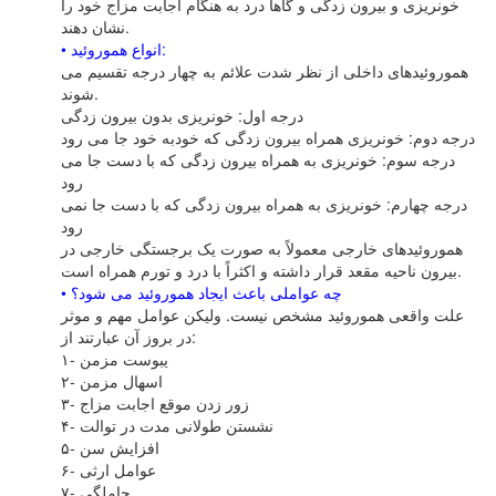
خونریزى و بیرون زدگى و گاهاً درد به هنگام اجابت مزاج خود را
نشان دهند.
• انواع هموروئید:
هموروئیدهاى داخلى از نظر شدت علائم به چهار درجه تقسیم مى
شوند.
درجه اول: خونریزى بدون بیرون زدگى
درجه دوم: خونریزى همراه بیرون زدگى که خودبه خود جا مى رود
درجه سوم: خونریزى به همراه بیرون زدگى که با دست جا مى
رود
درجه چهارم: خونریزى به همراه بیرون زدگى که با دست جا نمى
رود
هموروئیدهاى خارجى معمولاً به صورت یک برجستگى خارجى در
بیرون ناحیه مقعد قرار داشته و اکثراً با درد و تورم همراه است.
• چه عواملى باعث ایجاد هموروئید مى شود؟
علت واقعى هموروئید مشخص نیست. ولیکن عوامل مهم و موثر
در بروز آن عبارتند از:
۱- یبوست مزمن
۲- اسهال مزمن
۳- زور زدن موقع اجابت مزاج
۴- نشستن طولانى مدت در توالت
۵- افزایش سن
۶- عوامل ارثى
۷- حاملگى