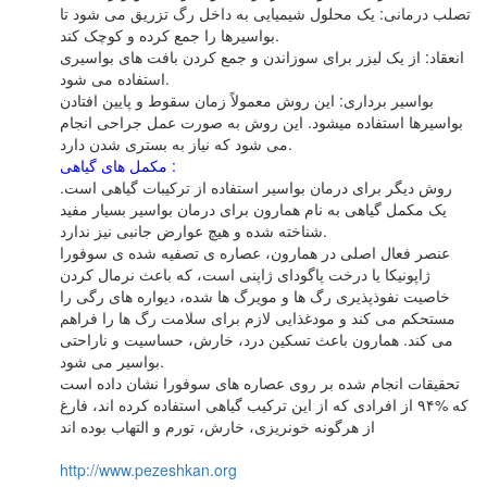
تصلب درمانی: یک محلول شیمیایی به داخل رگ تزریق می شود تا
بواسیرها را جمع کرده و کوچک کند.
انعقاد: از یک لیزر برای سوزاندن و جمع کردن بافت های بواسیری
استفاده می شود.
بواسیر برداری: این روش معمولاً زمان سقوط و پایین افتادن
بواسیرها استفاده میشود. این روش به صورت عمل جراحی انجام
می شود که نیاز به بستری شدن دارد.
مکمل های گیاهی :
روش دیگر برای درمان بواسیر استفاده از ترکیبات گیاهی است.
یک مکمل گیاهی به نام همارون برای درمان بواسیر بسیار مفید
شناخته شده و هیچ عوارض جانبی نیز ندارد.
عنصر فعال اصلی در همارون، عصاره ی تصفیه شده ی سوفورا
ژاپونیکا یا درخت پاگودای ژاپنی است، که باعث نرمال کردن
خاصیت نفوذپذیری رگ ها و مویرگ ها شده، دیواره های رگی را
مستحکم می کند و مودغذایی لازم برای سلامت رگ ها را فراهم
می کند. همارون باعث تسکین درد، خارش، حساسیت و ناراحتی
بواسیر می شود.
تحقیقات انجام شده بر روی عصاره های سوفورا نشان داده است
که %۹۴ از افرادی که از این ترکیب گیاهی استفاده کرده اند، فارغ
از هرگونه خونریزی، خارش، تورم و التهاب بوده اند
http://www.pezeshkan.org