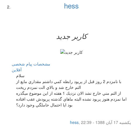
hess
کاربر جدید
مشخصات
پیام شخصی
آفلاين
سلام
با نامزدم 2 روز قبل از پريود رابطه كمي داشتم مقداري مايع از
التم خارج شد و بالاي الت نمزدم ريخت
از التم مني خارج نشد الان نزديك 1 هفته از اين موضوع ميگذره
اما نمزدم هنوز پريود نشده البته ماهاي گذشته پريودش عقب افتاده
بود ايا احتمال حاملگي وجود دارد؟
یکشنبه 17 آبان 1388 - 22:39
,
hess