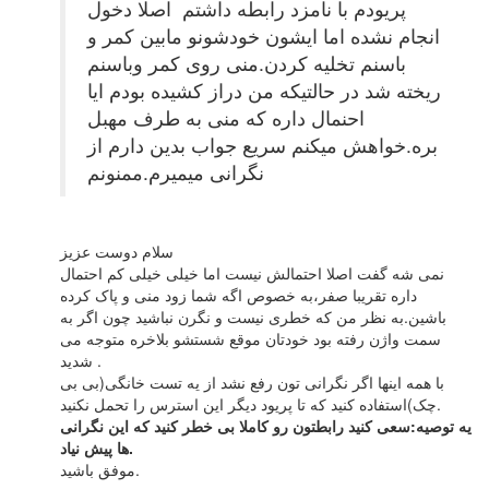
پریودم با نامزد رابطه داشتم اصلا دخول
انجام نشده اما ایشون خودشونو مابین کمر و
باسنم تخلیه کردن.منی روی کمر وباسنم
ریخته شد در حالتیکه من دراز کشیده بودم ایا
احنمال داره که منی به طرف مهبل
بره.خواهش میکنم سریع جواب بدین دارم از
نگرانی میمیرم.ممنونم
سلام دوست عزیز
نمی شه گفت اصلا احتمالش نیست اما خیلی خیلی کم احتمال
داره تقریبا صفر،به خصوص اگه شما زود منی و پاک کرده
باشین.به نظر من که خطری نیست و نگرن نباشید چون اگر به
سمت واژن رفته بود خودتان موقع شستشو بلاخره متوجه می
شدید .
با همه اینها اگر نگرانی تون رفع نشد از یه تست خانگی(بی بی
چک)استفاده کنید که تا پریود دیگر این استرس را تحمل نکنید.
یه توصیه:سعی کنید رابطتون رو کاملا بی خطر کنید که این نگرانی
ها پیش نیاد.
موفق باشید.