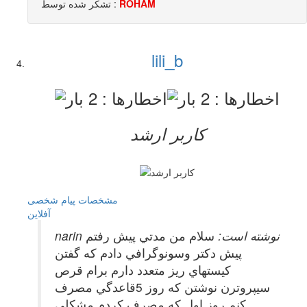
ROHAM
تشکر شده توسط :
lili_b
کاربر ارشد
مشخصات
پیام شخصی
آفلاين
narin نوشته است:
سلام من مدتي پيش رفتم
پيش دكتر وسونوگرافي دادم كه گفتن
كيستهاي ريز متعدد دارم برام قرص
سيپروترن نوشتن كه روز 5قاعدگي مصرف
كنم روز اول كه مصرف كردم مشكلي