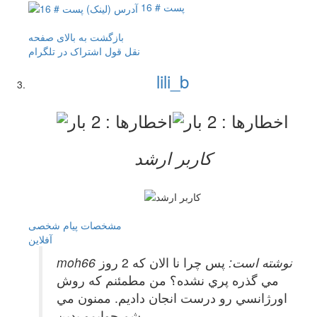
پست # 16
بازگشت به بالای صفحه
نقل قول
اشتراک در تلگرام
lili_b
کاربر ارشد
مشخصات
پیام شخصی
آفلاين
moh66 نوشته است:
پس چرا نا الان كه 2 روز
مي گذره پري نشده؟ من مطمئنم كه روش
اورژانسي رو درست انجان داديم. ممنون مي
شم جوابمو بدين.