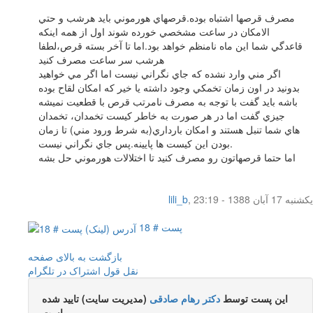
مصرف قرصها اشتباه بوده.قرصهاي هورموني بايد هرشب و حتي
الامكان در ساعت مشخصي خورده شوند اول از همه اينكه
قاعدگي شما اين ماه نامنظم خواهد بود.اما تا آخر بسته قرص،لطفا
هرشب سر ساعت مصرف كنيد
اگر مني وارد نشده كه جاي نگراني نيست اما اگر مي خواهيد
بدونيد در اون زمان تخمكي وجود داشته يا خير كه امكان لقاح بوده
باشه بايد گفت با توجه به مصرف نامرتب قرص با قطعيت نميشه
جيزي گفت اما در هر صورت به خاطر كيست تخمدان، تخمدان
هاي شما تنبل هستند و امكان بارداري(به شرط ورود مني) تا زمان
بودن اين كيست ها پايينه.پس جاي نگراني نيست.
اما حتما قرصهاتون رو مصرف كنيد تا اختلالات هورموني حل بشه
یکشنبه 17 آبان 1388 - 23:19
,
lili_b
پست # 18
بازگشت به بالای صفحه
نقل قول
اشتراک در تلگرام
این پست توسط
دکتر رهام صادقی
(مدیریت سایت) تایید شده
است