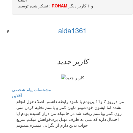
و
1
کاربر ديگر
ROHAM
تشکر شده توسط :
aida1361
کاربر جدید
مشخصات
پیام شخصی
آفلاين
من درروز 7 و11 پریودم با نامزد رابطه داشتم اصلا دخول انجام
نشده اما ایشون خودشونو مابین کمر و باسنم تخلیه کردن.منی
روی کمر وباسنم ریخته شد در حالتیکه من دراز کشیده بودم ایا
احنمال داره که منی به طرف مهبل بره.خواهش میکنم سریع
جواب بدین دارم از نگرانی میمیرم.ممنونم