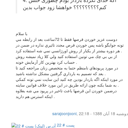
کنم؟؟؟؟؟؟؟؟؟ خواهشا زود جواب بدین
با سلام
دوست عزيز خوردن قرصها فقط تا 72ساعت بعد از رابطه مي
تونه جوابگو باشه پس خوردن قرص مجدد تاثيري نداره در ضمن در
هر دوره بيشتر از يكبار از روش اورژانسي نمي شه استفاده كرد .
از بي بي چك مي تونين استفاده كنيد ولي كلا زياد نميشه روش
حساب كرد بهترين كار آزمايش خونه .
در مورد پريودهاي نامنظم حتما به متخصص زنان مراجعه كنيد تا
بعد كه تصميم به بارداري گرفتين مشكل نداشته باشيد .
در مورد اينكه اگه باردار بودين چه كنيد اين سايت نمي تونه كمكي
به شما بكنه چون ارائه طريق در اين مورد خلاف قوانين سايته .
درضمن خوردن اين قرصها باعث تاخير در پريود مي شه بعلاوه
اينكه استرس هم داريد .
دوشنبه 18 آبان 1388 - 22:18
,
sarajoonjooni
پست # 22