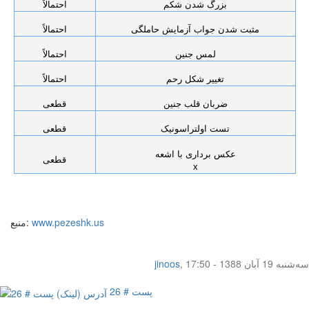
بزرگ شدن شکم
احتمالاً
مثبت شدن جواب آزمایش حاملگی
احتمالاً
لمس جنین
احتمالاً
تغییر شکل رحم
احتمالاً
ضربان قلب جنین
قطعی
تست اولتراسونیک
قطعی
عکس برداری با اشعه
قطعی
x
www.pezeshk.us
منبع:
سه‌شنبه 19 آبان 1388 - 17:50
,
jinoos
پست # 26