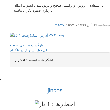
با استفاده از روش اورژانسي صحيح و پريود شدن ايشون، امكان
بارداري صفره نگران نباشيد.
سه‌شنبه 19 آبان 1388 - 16:21
,
msety
پست # 25
بازگشت به بالای صفحه
نقل قول
اشتراک در تلگرام
تشکر شده توسط :
3
کاربر
jinoos