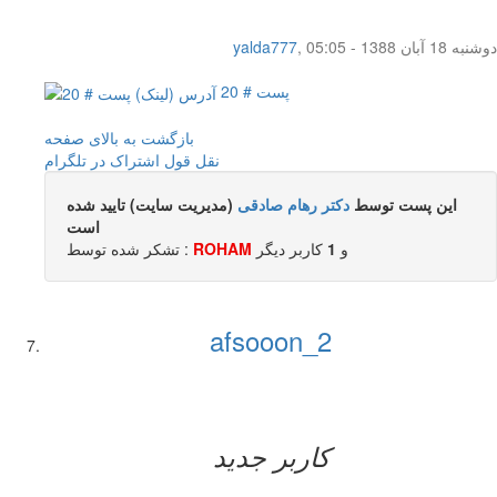
دوشنبه 18 آبان 1388 - 05:05
,
yalda777
پست # 20
بازگشت به بالای صفحه
نقل قول
اشتراک در تلگرام
این پست توسط
دکتر رهام صادقی
(مدیریت سایت) تایید شده
است
و
1
کاربر ديگر
ROHAM
تشکر شده توسط :
afsooon_2
کاربر جدید