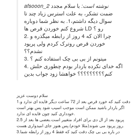
afsooon_2 نوشته است:
با سلام مجدد
ضمت تشکر، به علت استرس زیاد چند تا
سوال دیگه داشتم،1. به نظر شما دوباره
شروع کنم خوردن قرص ها LD رو ؟
2. چرا الان که 4 روز از رابطه میگذره و
خوردن قرص روترک کردم ولی پریود
نشدم؟؟
3. میتونم از بی بی چک استفاده کنم ؟
4. اگه خدای نکرده باردار بودم چطوری حلش
کنم؟؟؟؟؟؟؟؟؟ خواهشا زود جواب بدین
سلام دوست عزیز
1.دقت کنید که خورد قرص بعد از 72 ساعت دیگر فایده ای ندارد و
اگر باردار باشید ممکن است موجب اسیب شود پس بهتر است
خودداری کنید چون فایده ای ندارد.
2.پریود بعد از ال دی برای افراد متغییر است.بعضی ها بعد از 5
روز پریود می شوند(مثلا خودم).پس هنوز جای امیدواری هست.
3.در باره بی بی چک دقت کنید که فقط 4 روز از رابطه شما