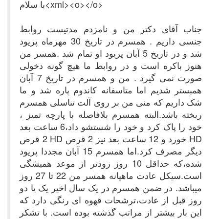
با سلام<xml><o></o>
جناب آقای دکتر من و نامزدم مدتیست روابط
جنسی داریم . همسرم در تاریخ 30 مهرماه پریود
شد و در تاریخ 5 آبان پریود او تمام شد .همسر من
هنوز باکره است و در روابط ما هیچ گونه دخولی
صورت نمی گیرد . من و همسرم در تاریخ 7 آبان
همبستر شدیم اما متاسفانه کاندوم پاره شد و ما
شک داریم که منی من بر روی آلت تناسلی همسرم
ریخته باشد.البته همسرم بلافاصله با پارچه تمیز ،
خود را پاک کرد و خود را شستشو داد،6 ساعت بعد
HD
خورد و 12 ساعت بعد نیز 2 قرص
HD
2 قرص
دیگر مصرف کرد.اما همسرم 15 آبان مجددا پریود
شده،که حداقل 10 روز زودتر از موعد همیشگی
است.سیکل عادت ماهیانه همسر من 22 تا 27 روز
میباشد. در ضمن همسرم در یک سال اخیر یک یا دو
روز قبل از عادت،ترشحات قهوه ای رنگی دارد که
این بار بیشتر از مراتب گذشته بوده است. با تشکر