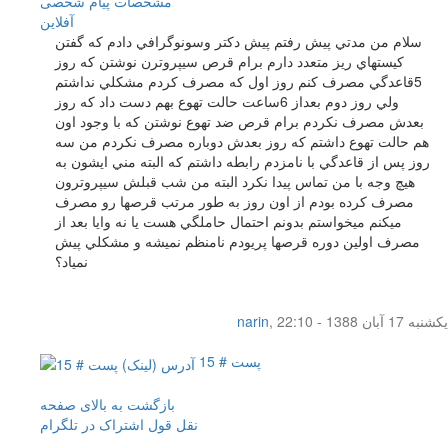
مشخصات
پیام شخصی
آفلاين
سلام من مدتي پيش رفتم پيش دكتر وسونوگرافي دادم كه گفتن
كيستهاي ريز متعدد دارم برام قرص سيپروترن نوشتن كه روز
5قاعدگي مصرف كنم روز اول كه مصرف كردم مشكلي نداشتم
ولي روز دوم بعداز 6ساعت حالت تهوع بهم دست داد كه روز
بعدش مصرف نكردم برام قرص ضد تهوع نوشتن كه با وجود اون
هم حالت تهوع داشتم كه روز بعدش دوباره مصرف نكردم من سه
روز پس از قاعدگي با نامزدم رابطه داشتم كه البته مني ايشون به
هيچ وجه با من تماس پيدا نكرد البته من شب قبلش سيپروترون
مصرف كرده بودم از اون روز به طور مرتب قرصها رو مصرف
ميكنم ميخواستم بدونم احتمال حاملگي هست يا نه وايا بعد از
مصرف اولين دوره قرصها پريودم نامنظم نميشه و مشكلي پيش
نمياد؟
یکشنبه 17 آبان 1388 - 22:10
,
narin
پست # 15
بازگشت به بالای صفحه
نقل قول
اشتراک در تلگرام