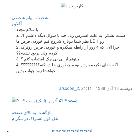
مشخصات
پیام شخصی
آفلاين
با سلام مجدد
ضمت تشکر، به علت استرس زیاد چند تا سوال دیگه داشتم،1. به
نظر شما دوباره شروع کنم خوردن قرص ها LD رو ؟
2. چرا الان که 4 روز از رابطه میگذره و خوردن قرص روترک
کردم ولی پریود نشدم؟؟
3. میتونم از بی بی چک استفاده کنم ؟
4. اگه خدای نکرده باردار بودم چطوری حلش کنم؟؟؟؟؟؟؟؟؟
خواهشا زود جواب بدین
دوشنبه 18 آبان 1388 - 21:11
,
afsooon_2
پست # 21
بازگشت به بالای صفحه
نقل قول
اشتراک در تلگرام
sarajoonjooni