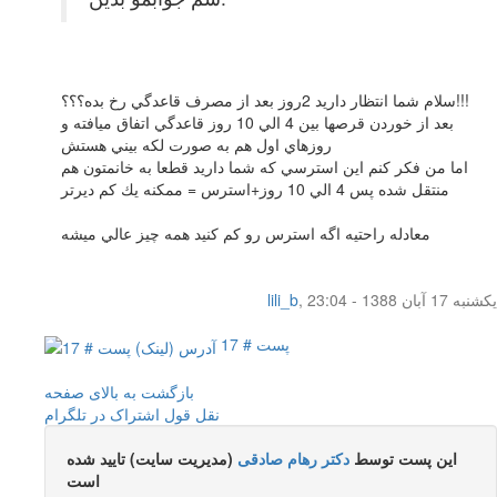
سلام شما انتظار داريد 2روز بعد از مصرف قاعدگي رخ بده؟؟؟!!!
بعد از خوردن قرصها بين 4 الي 10 روز قاعدگي اتفاق ميافته و
روزهاي اول هم به صورت لكه بيني هستش
اما من فكر كنم اين استرسي كه شما داريد قطعا به خانمتون هم
منتقل شده پس 4 الي 10 روز+استرس = ممكنه يك كم ديرتر
معادله راحتيه اگه استرس رو كم كنيد همه چيز عالي ميشه
یکشنبه 17 آبان 1388 - 23:04
,
lili_b
پست # 17
بازگشت به بالای صفحه
نقل قول
اشتراک در تلگرام
این پست توسط
دکتر رهام صادقی
(مدیریت سایت) تایید شده
است