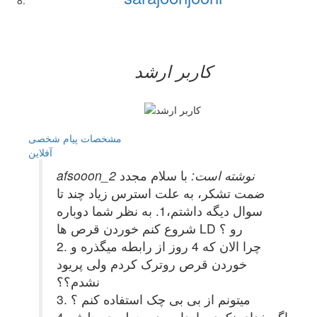
کاربر ارشد
مشخصات
پیام شخصی
آفلاين
afsooon_2 نوشته است:
با سلام مجدد
ضمت تشکر، به علت استرس زیاد چند تا
سوال دیگه داشتم،1. به نظر شما دوباره
شروع کنم خوردن قرص ها LD رو ؟
2. چرا الان که 4 روز از رابطه میگذره و
خوردن قرص روترک کردم ولی پریود
نشدم؟؟
3. میتونم از بی بی چک استفاده کنم ؟
4. اگه خدای نکرده باردار بودم چطوری حلش