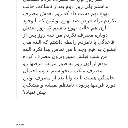
نداشتم ولي روز دوم بعداز 6ساعت حالت
تهوع بهم دست داد كه روز بعدش مصرف
نكردم برام قرص ضد تهوع نوشتن كه با وجود
اون هم حالت تهوع داشتم كه روز بعدش
دوباره مصرف نكردم من سه روز پس از
قاعدگي با نامزدم رابطه داشتم كه البته مني
ايشون به هيچ وجه با من تماس پيدا نكرد البته
من شب قبلش سيپروترون مصرف كرده
بودم از اون روز به طور مرتب قرصها رو
مصرف ميكنم ميخواستم بدونم احتمال
حاملگي هست يا نه وايا بعد از مصرف اولين
دوره قرصها پريودم نامنظم نميشه و مشكلي
پيش نمياد؟
سلام