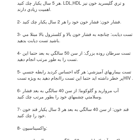
هر 5 سال يكبار چك كنيد. LDL,HDL و تري گليسريد خون نيز
اهميت زيادي دارند.
2- فشار خون: فشار خون خود را هر 2 سال يكبار چك كنيد.
3- تست ديابت: چنانچه به فشار خون بالا و كلسترول بالا مبتلا مي
باشيد تست ديابت بدهيد.
4- تست سرطان روده بزرگ: از سن 50 سالگي به بعد حتما اين
تست را به طور مرتب انجام دهيد.
5- تست بيماريهاي آميزشي: هر گاه احساس كرديد رابطه جنسي
پر خطر داشته ايد حتما اين تست راانجام دهيد به ويژه تستHIV .
6- آب مرواريد و گلوكوما: از سن 40 سالگي به بعد فشار
وسلامتي چشمهاي خود را بطور مرتب چك كنيد.
7- قند خون: از سن 40 سالگي به بعد هر 3 سال يكبار قند خون
خود را چك كنيد.
8- واكسيناسيون: