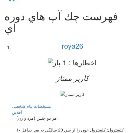
فهرست چك آپ هاي دوره
اي
roya26
کاربر ممتاز
مشخصات
پیام شخصی
آفلاين
هر دو جنس (مرد و زن):
1- كلسترول: كلسترول خون را از سن 20 سالگي به بعد حداقل