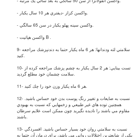
- واكسن آنفولانزا از سن 50 سالگي به بعد سالي يك مرتبه.
- واكسن كزاز -ديفتري هر 10 سال يكبار.
- واكسن سينه پهلو يكبار در سن 65 سالگي.
- واكسن هپاتيت B .
9- سلامتي لثه ودندانها: هر 6 ماه يكبار حتما به دندنپزشك مراجعه
كنيد.
10- تست بينايي: هر 2 سال يكبار به چشم پزشك مراجعه كرده از
سلامت چشمان خود مطلع گرديد.
11- هر 6 ماه يكبار وزن خود را چك كنيد.
12- نسبت به ضايعات و تغيير رنگ پوست بدن خود حساس باشيد.
همچنين توده هاي غير طبيعي و زخمهايي كه نسبت به بهبودي
مقاوم مي باشند را ناديده نگيريد چون ممكن است علايم سرطان
باشند.
13- نسبت به سلامتي روان خود بسيار حساس باشيد. افسردگي
يكي از شايعترين اختلالات رواني مي باشد، براي درمان آن حتما به