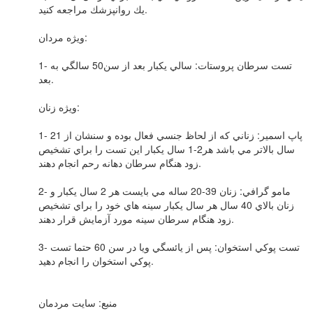
يك روانپزشك مراجعه كنيد.
ويژه مردان:
1- تست سرطان پروستات: سالي يكبار بعد از سن50 سالگي به
بعد.
ويژه زنان:
1- پاپ اسمير: زناني كه از لحاظ جنسي فعال بوده و سنشان از 21
سال بالاتر مي باشد هر2-1 سال يكبار اين تست را براي تشخيص
زود هنگام سرطان دهانه رحم انجام دهند.
2- مامو گرافي: زنان 39-20 ساله مي بايست هر 2 سال يكبار و
زنان بالاي 40 سال هر سال يكبار سينه هاي خود را براي تشخيص
زود هنگام سرطان سينه مورد آزمايش قرار دهند.
3- تست پوكي استخوان: پس از يائسگي ويا در سن 60 حتما تست
پوكي استخوان را انجام دهيد.
منبع: سايت مردمان