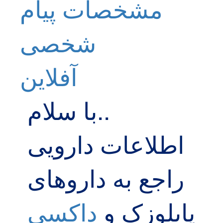
مشخصات
پیام
شخصی
آفلاين
با سلام..
اطلاعات دارویی
راجع به داروهای
پایلوزک و
داکسی