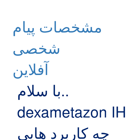
مشخصات
پیام
شخصی
آفلاين
با سلام..
dexametazon IH
چه کاربرد هایی