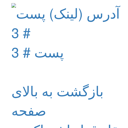
پست # 3
بازگشت به بالای
صفحه