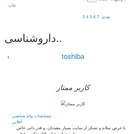
چاپ
بعدی
7
6
5
4
3
داروشناسی..
toshiba
کاربر ممتاز
مشخصات
پیام شخصی
آفلاين
با عرض سلام و تشکر از سایت بسیار مفیدتان..و قدر دانی خاص
از زحمات جناب اقای دکتر صادقی..