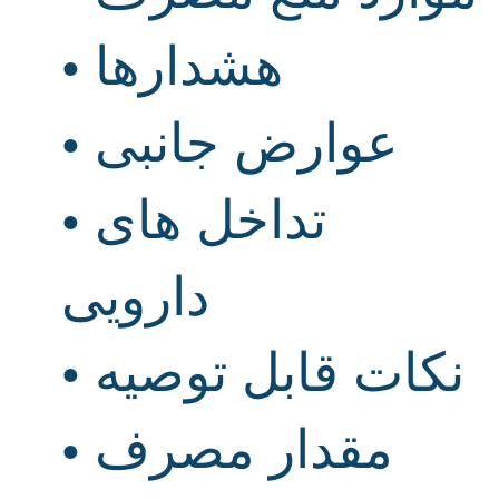
هشدارها
•
عوارض جانبی
•
تداخل های
•
دارویی
نکات قابل توصیه
•
مقدار مصرف
•