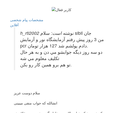
مشخصات
پیام شخصی
آفلاين
سلام sibil جان
h_rti2002 نوشته است:
من 3 روز پيش رفتم آزمايشگاه نور و آزمايش
pcr دادم پولشم شد 127 هزار تومان.
دو سه روز ديگه جوابشو مي دن و به هر حال
تكليف معلوم مي شه
تو هم برو همين كار رو بكن.
سلام دوست عزیز
انشالله که جواب منفی میبینی
من که خودم شکم خیلی بالاس به خاطر آلوده شدن چون علائمش