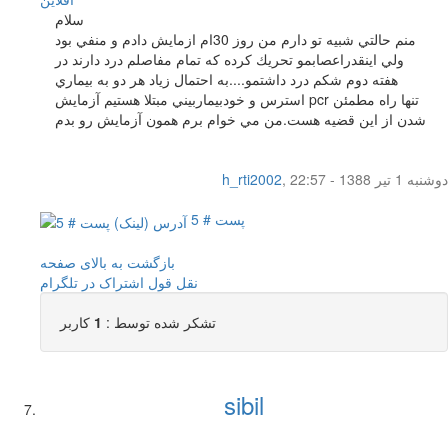
سلام
منم حالتي شبيه تو دارم من روز 30ام ازمايش دادم و منفي بود
ولي اينقدراعصابمو تحريك كرده كه تمام مفاصلم درد دارند در
هفته دوم شكم درد داشتمو....به احتمال زياد هر دو به بيماري
استرس و خودبيماربيني مبتلا هستيم آزمايش pcr تنها راه مطمئن
شدن از اين قضيه هست.من مي خوام برم همون آزمايش رو بدم
دوشنبه 1 تیر 1388 - 22:57
,
h_rti2002
پست # 5
بازگشت به بالای صفحه
نقل قول
اشتراک در تلگرام
تشکر شده توسط :
1
کاربر
sibil