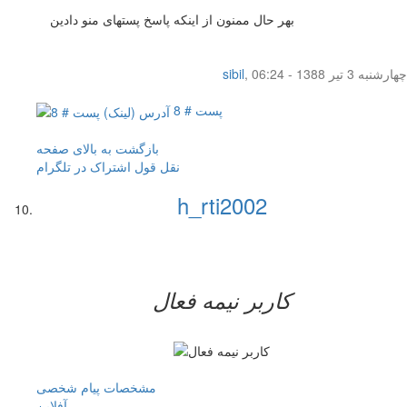
بهر حال ممنون از اینکه پاسخ پستهای منو دادین
چهار‌شنبه 3 تیر 1388 - 06:24
,
sibil
پست # 8
بازگشت به بالای صفحه
نقل قول
اشتراک در تلگرام
h_rti2002
کاربر نيمه فعال
مشخصات
پیام شخصی
آفلاين