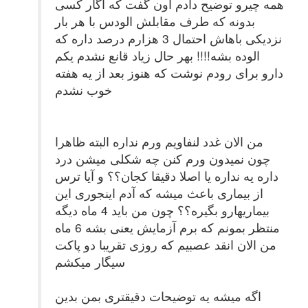
همه چیرو توضیح دادم اون گفت که اگار کسی
بدونه که طرف مقابلش الودس با هر بار
نزدیکی باهاش احتمال 3 هزارم درصد داره که
الوده بشه!!!! بهر حال زیاد قانع نشدم یکم
دارو برای رودم نوشت که هنوز بعد از یه هفته
خوب نشدم
من الان غدد لنفاویم ورم نداره البته ظاهرا
چون نمیدون ورم کنن چه شکلی میشن درد
داره یه نداره یا اصلا دقیقا کجان؟؟ و آیا ترس
از بیماری باعث میشه که آدم اینجوری این
بیماریهارو بگیره؟؟ چون من باید 4 ماه دیگه
منتظر بمونم که برم آزمایش یعنی بشه 6 ماه
من الان انقد عصبیم که روزی تقریبا دو پاکت
سیگار میکشم
اگه میشه یه توضیحات دقیقتری بمن بدین