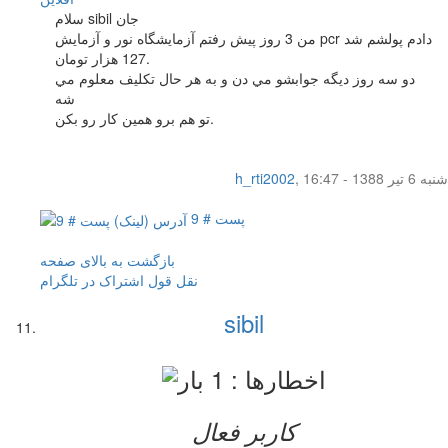
سلام sibil جان
من 3 روز پيش رفتم آزمايشگاه نور و آزمايش pcr دادم پولشم شد
127 هزار تومان.
دو سه روز ديگه جوابشو مي دن و به هر حال تكليف معلوم مي
شه
تو هم برو همين كار رو بكن.
شنبه 6 تیر 1388 - 16:47
,
h_rti2002
پست # 9
بازگشت به بالای صفحه
نقل قول
اشتراک در تلگرام
sibil
کاربر فعال