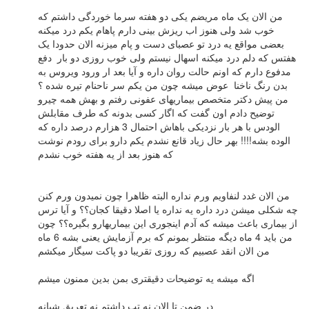
من الان یک ماه مریضم یکی دو هفته سرما خوردگی داشتم که
خوب شد ولی هنوز اب ریزش بینی دارم پاهام یکم درد میکنه
بعضی مواقع یه درد تو عصبای دست و پام میزنه الان حدودا یک
هفتس که دلم درد میکنه اسهال نیستم ولی خوب روزی دو بار دفع
مدفوع دارم که اونم حالت روان داره و آیا بعد ار ورود ویروس به
بدن رنگ ناخنا عوض میشه چون من یکم سر ناحنام تیره شده ؟
من پیش دکتر متخصص بیماریهای عفونی رفتم و بهش همه چیرو
توضیح دادم اون گفت که اگار کسی بدونه که طرف مقابلش
الودس با هر بار نزدیکی باهاش احتمال 3 هزارم درصد داره که
الوده بشه!!!! بهر حال زیاد قانع نشدم یکم دارو برای رودم نوشت
که هنوز بعد از یه هفته خوب نشدم
من الان غدد لنفاویم ورم نداره البته ظاهرا چون نمیدون ورم کنن
چه شکلی میشن درد داره یه نداره یا اصلا دقیقا کجان؟؟ و آیا ترس
از بیماری باعث میشه که آدم اینجوری این بیماریهارو بگیره؟؟ چون
من باید 4 ماه دیگه منتظر بمونم که برم آزمایش یعنی بشه 6 ماه
من الان انقد عصبیم که روزی تقریبا دو پاکت سیگار میکشم
اگه میشه یه توضیحات دقیقتری بمن بدین ممنون میشم
در ضمن تا الان نه تب داشتم نه تعریق شبانه