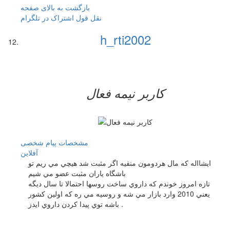
بازگشت به بالای صفحه
نقل قول
اشتراک در تلگرام
h_rti2002
کاربر نيمه فعال
مشخصات
پیام شخصی
آفلاين
ايشااله كه مال هردومون منفيه اگر مثبت شد هيچي مي ريم تو
باشگاه ياران مثبت عضو مي شيم
تازه امروز خوندم كه داروي ساخت روسها احتمالا تا سال ديگه
يعني 2010 وارد بازار مي شه و روسيه مي ره كه اولين كشور
باشه توي پيدا كردن داروي ايدز .