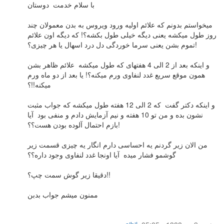
با سلام خدمت دوستان
میخواستم بدونم که علائم اولیه ورود ویروس به بدن معمولان چند
روز طول میکشه یعنی دیگه خیلی طول بکشه؟! که دیگه اون علائم
تموم بشن یعنی سرما خوردگی دل درد اسهال یا هر چیزی؟!
و اینکه بعد از 2 الی 4 هفتهای که طول میکشه علائم ظاهر بشن
همون موقع سریع غدد لنفاوی ورم میکنه؟! یا بعد از دو ماه ورم
میکنه!!؟
و اینکه دکتر گفت که 2 الی 12 هفته طول میکشه که جواب مثبت
نشون بده و من تو 10 هفته و نیم آزمایش دادم و منفی بود آیا
بازم احتمال آلوده بودن هست؟؟!
من الان زیر گردنم یه احساسی دارم انگار یه چیزی قسمت زیر
گوشمو فشار میده آیا اونجا غدد لنفاوی وجود داره؟؟
دقیقا زیر گوش سمت چپ؟!!
ممنون میشم جواب بدبن