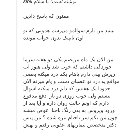
sibil نوشته است:
با سلام
ممنون که پاسخ دادین
ببینید من بازم سوالمو میپرسم همونی که تو
اون تایپیک بدون جواب مونده
من الان یک ماه مریضم یکی دو هفته سرما
خوردگی داشتم که خوب شد ولی هنوز اب
ریزش بینی دارم پاهام یکم درد میکنه بعضی
مواقع یه درد تو عصبای دست و پام میزنه الان
حدودا یک هفتس که دلم درد میکنه اسهال
نیستم ولی خوب روزی دو بار دفع مدفوع
دارم که اونم حالت روان داره و آیا بعد ار
ورود ویروس به بدن رنگ ناخنا عوض میشه
چون من یکم سر ناحنام تیره شده ؟ من پیش
دکتر متخصص بیماریهای عفونی رفتم و بهش