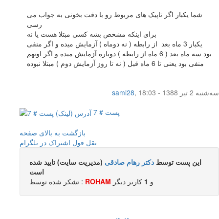
شما یکبار اگر تاپیک های مربوط رو با دقت بخونی به جواب می
رسی
برای اینکه مشخص بشه کسی مبتلا هست یا نه
یکبار 3 ماه بعد از رابطه ( نه دوماه ) آزمایش میده و اگر منفی
بود سه ماه بعد ( 6 ماه از رابطه ) دوباره آزمایش میده و اگر اونهم
منفی بود یعنی تا 6 ماه قبل ( نه تا روز آزمایش دوم ) مبتلا نبوده
سه‌شنبه 2 تیر 1388 - 18:03
,
sami28
پست # 7
بازگشت به بالای صفحه
نقل قول
اشتراک در تلگرام
این پست توسط
دکتر رهام صادقی
(مدیریت سایت) تایید شده
است
و
1
کاربر ديگر
ROHAM
تشکر شده توسط :