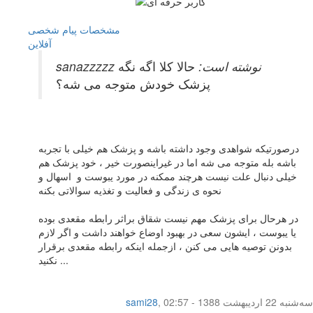
مشخصات
پیام شخصی
آفلاين
sanazzzzz نوشته است:
حالا کلا اگه نگه
پزشک خودش متوجه می شه؟
درصورتیکه شواهدی وجود داشته باشه و پزشک هم خیلی با تجربه
باشه بله متوجه می شه اما در غیراینصورت خیر ، خود پزشک هم
خیلی دنبال علت نیست هرچند ممکنه در مورد یبوست و اسهال و
نحوه ی زندگی و فعالیت و تغذیه سوالاتی بکنه
در هرحال برای پزشک مهم نیست شقاق براثر رابطه مقعدی بوده
یا یبوست ، ایشون سعی در بهبود اوضاع خواهند داشت و اگر لازم
بدونن توصیه هایی می کنن ، ازجمله اینکه رابطه مقعدی برقرار
نکنید ...
سه‌شنبه 22 اردیبهشت 1388 - 02:57
,
sami28