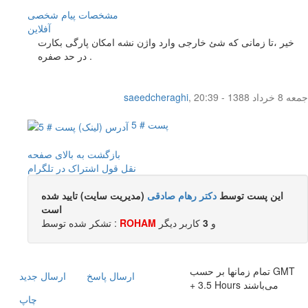
مشخصات
پیام شخصی
آفلاين
خیر ،تا زمانی که شئ خارجی وارد واژن نشه امکان پارگی بکارت
در حد صفره .
جمعه 8 خرداد 1388 - 20:39
,
saeedcheraghi
پست # 5
بازگشت به بالای صفحه
نقل قول
اشتراک در تلگرام
این پست توسط
دکتر رهام صادقی
(مدیریت سایت) تایید شده
است
و
3
کاربر ديگر
ROHAM
تشکر شده توسط :
تمام زمانها بر حسب GMT
ارسال پاسخ
ارسال جديد
+ 3.5 Hours می‌باشند
چاپ