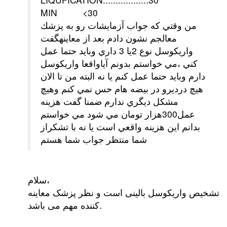
MIN <30
من وقتي كه جواب آزمايشات رو به پزشك
معالجم نشون دادم بعد از معاينهگفت
واريكوسل نوع 2يا 3 داري وبايد حتما عمل
كني ،مي خواستم بدونم آياواقعا واريكوسل
دارم وبايد حتما عمل كنم يا نه البته من تا الان
هيچ درديرو در بيضه هام حس نمي كنم وهيچ
مشكل ديگري ندارم ضمنا گفت هزينه
عمل300هزار تومان مي شود مي خواستم
بدانم اين هزينه واقعي است يا نه با تشكراز
شما منتظر جواب شما هستم
سلام،
تشخیص واریکوسل بالینی است و نظر پزشک معاینه
کننده مهم می باشد.