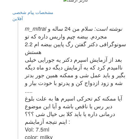
مشخصات
پیام شخصی
آفلاين
m_mitrai نوشته است:
سلام من 24 ساله و
مجردم. بیضه چپم واریس داره که تو
سونوگرافی دکتر گفتن رگ پایین بیضه ام 2.2
هستش
بعد از آزمایش اسپرم دکتر یه جورایی خیلی
ناامیدم کرد که یه آزمایش دیگه دو ماه دیگه
بگیر و باید عمل شی و ممکنه همین جور بدتر
شه و زود ازدواج کن و پدرتو با خودت بیار و
.....
آیا ممکنه کم تحرکی اسپرم ها به علت بلوغ
دیر رس یا ناقص باشه و آیا این موضوع
درمانی داره یا باید کلا بی خیال شی ؟؟؟
اینم نتیجه آزمایشم :
Vol: 7.5ml
color: milky