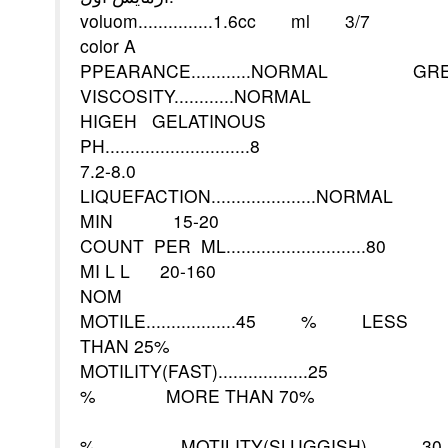
voluom...............1.6cc ml 3/7
color A
PPEARANCE............NORMAL GR
VISCOSITY............NORMAL
HIGEH GELATINOUS
PH.............................8
7.2-8.0
LIQUEFACTION.....................NOR
MIN 15-20
COUNT PER ML............................80
MI L L 20-160
NOM
MOTILE..................45 % LESS
THAN 25%
MOTILITY(FAST)..................25
% MORE THAN 70%
% MOTILITY(SLUGGISH)...........30