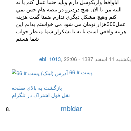
آياواقعا واريكوسل دارم وبايد حتما عمل كنم يا نه
البته من تا الان هيچ درديرو در بيضه هام حس نمي
كنم وهيچ مشكل ديگري ندارم ضمنا گفت هزينه
عمل300هزار تومان مي شود مي خواستم بدانم اين
هزينه واقعي است يا نه با تشكراز شما منتظر جواب
شما هستم
یکشنبه 11 اسفند 1387 - 22:06
,
ebi_1013
پست # 66
بازگشت به بالای صفحه
نقل قول
اشتراک در تلگرام
mbidar