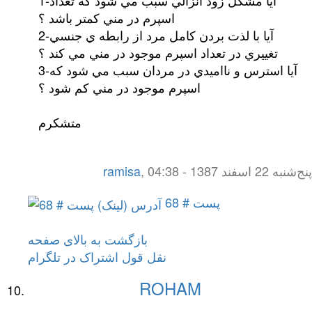
1-آيا مشكل زود انزالي سبب مي شود كه تعداد
اسپرم در مني كمتر باشد ؟
2-آيا با لذت بردن كامل مرد از رابطه ي جنسي
تغييري در تعداد اسپرم موجود در مني مي كند ؟
3-آيا استرس و نااميدي در مردان سبب مي شود كه
اسپرم موجود در مني كم شود ؟
متشكرم
پنج‌شنبه 22 اسفند 1387 - 04:38
,
ramisa
پست # 68
بازگشت به بالای صفحه
نقل قول
اشتراک در تلگرام
ROHAM