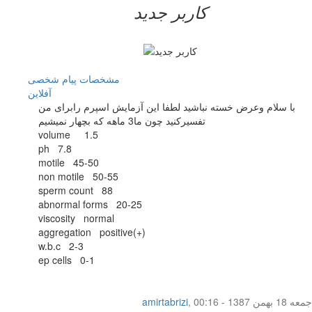
کاربر جدید
مشخصات
پیام شخصی
آفلاين
با سلام وعرض خسته نباشید لطفا این آزمایش اسپرم رابرای من
تفسیرکنید چون ما3 ماهه که بچهار نمیشیم
volume 1.5
ph 7.8
motile 45-50
non motile 50-55
sperm count 88
abnormal forms 20-25
viscosity normal
aggregation positive(+)
w.b.c 2-3
ep cells 0-1
جمعه 18 بهمن 1387 - 00:16
,
amirtabrizi