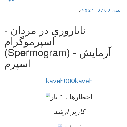
بعدی
9
8
7
6
1
2
3
4
5
ناباروري در مردان -
اسپرموگرام
(Spermogram) - آزمایش
اسپرم
kaveh000kaveh
کاربر ارشد