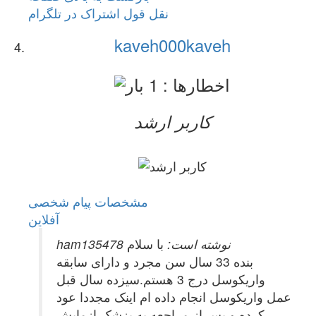
نقل قول
اشتراک در تلگرام
kaveh000kaveh
کاربر ارشد
مشخصات
پیام شخصی
آفلاين
ham135478 نوشته است:
با سلام
بنده 33 سال سن مجرد و دارای سابقه
واریکوسل درج 3 هستم.سیزده سال قبل
عمل واریکوسل انجام داده ام اینک مجددا عود
کرده و پس از مراجعه به پزشک ازمایش