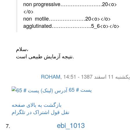
non progressive……………………20<o>
</o>
non motile…………………20<o></o>
agglutinated…………………..5_6<o></o>
سلام،
نتیجه آزمایش طبیعی است.
یکشنبه 11 اسفند 1387 - 14:51
,
ROHAM
پست # 65
بازگشت به بالای صفحه
نقل قول
اشتراک در تلگرام
ebi_1013