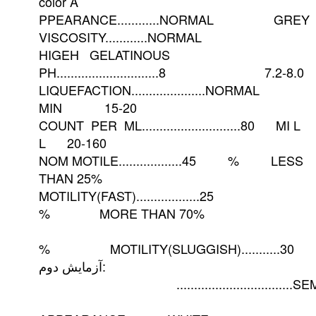
color A
PPEARANCE............NORMAL GREY
VISCOSITY............NORMAL
HIGEH GELATINOUS
PH.............................8 7.2-8.0
LIQUEFACTION.....................NORMAL
MIN 15-20
COUNT PER ML............................80 MI L
L 20-160
NOM MOTILE..................45 % LESS
THAN 25%
MOTILITY(FAST)..................25
% MORE THAN 70%
% MOTILITY(SLUGGISH)...........30
آزمايش دوم:
.................................SEM