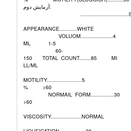
آزمايش دوم:
.................................
APPEARANCE............WHITE
VOLUOM......................
ML 1-5
60-
150 TOTAL COUNT........85 MI
LL/ML
MOTILITY........................5
% >60
NORMAIL FORM.............
>60
VISCOSITY.....................NORMAL
LIQUFICATION..................30