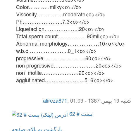
Color…………milky<o></o>
Viscosity……………moderate<o></o>
Ph…………………..7.3<o></o>
Liquefaction………………..20<o></o>
Total sperm count……………..90mil<o></o>
Abnormal morphology………………10<o></o>
w.b.c…………………..0_1<o></o>
progressive……………………60<o></o>
non progressive……………………20<o></o>
non motile…………………20<o></o>
agglutinated…………………..5_6<o></o>
شنبه 19 بهمن 1387 - 01:09
,
alireza871
پست # 62
بازگشت به بالای صفحه