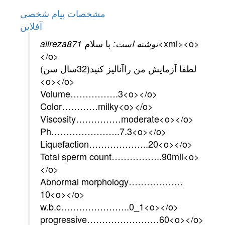
مشخصات
پیام شخصی
آفلاين
با سلام<xml><o>
alireza871 نوشته است:
</o>
لطفا آزمايش من راآناليز كنيد(32سال سن)
<o></o>
Volume…………….3<o></o>
Color…………milky<o></o>
Viscosity……………moderate<o></o>
Ph…………………..7.3<o></o>
Liquefaction………………..20<o></o>
Total sperm count……………..90mil<o>
</o>
Abnormal morphology………………
10<o></o>
w.b.c…………………..0_1<o></o>
progressive……………………60<o></o>