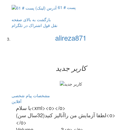
پست # 61
بازگشت به بالای صفحه
نقل قول
اشتراک در تلگرام
alireza871
کاربر جدید
مشخصات
پیام شخصی
آفلاين
با سلام<xml><o></o>
لطفا آزمايش من راآناليز كنيد(32سال سن)<o>
</o>
Volume…………….3<o></o>