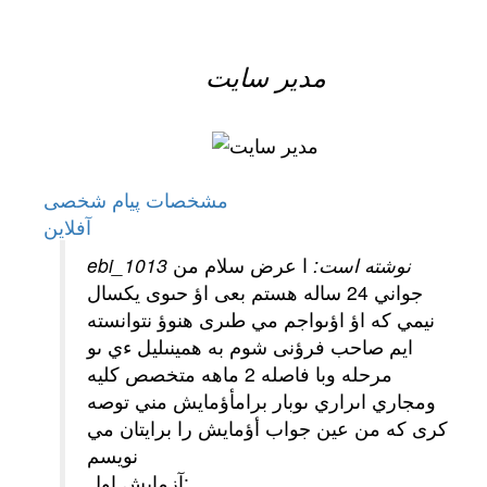
مدیر سایت
مشخصات
پیام شخصی
آفلاين
ebi_1013 نوشته است:
ا عرض سلام من
جواني 24 ساله هستم بعى اؤ حىوى يكسال
نيمي كه اؤ اؤىواجم مي طىرى هنوؤ نتوانسته
ايم صاحب فرؤنى شوم به همينىليل ءي ىو
مرحله وبا فاصله 2 ماهه متخصص كليه
ومجاري اىراري ىوبار برامأؤمايش مني توصه
كرى كه من عين جواب أؤمايش را برايتان مي
نويسم
آزمايش اول: