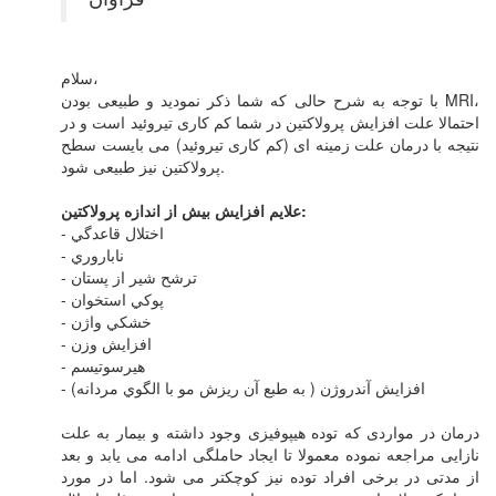
سلام،
با توجه به شرح حالی که شما ذکر نمودید و طبیعی بودن MRI،
احتمالا علت افزایش پرولاکتین در شما کم کاری تیروئید است و در
نتیجه با درمان علت زمینه ای (کم کاری تیروئید) می بایست سطح
پرولاکتین نیز طبیعی شود.
علايم افزايش بيش از اندازه پرولاکتين:
- اختلال قاعدگي
- ناباروري
- ترشح شير از پستان
- پوکي استخوان
- خشکي واژن
- افزايش وزن
- هيرسوتيسم
- افزايش آندروژن ( به طبع آن ريزش مو با الگوي مردانه)
درمان در مواردی که توده هیپوفیزی وجود داشته و بیمار به علت
نازایی مراجعه نموده معمولا تا ایجاد حاملگی ادامه می یابد و بعد
از مدتی در برخی افراد توده نیز کوچکتر می شود. اما در مورد