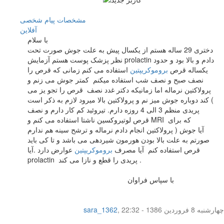
مشخصات
پیام شخصی
آفلاين
با سلام
دختری 29 ساله هستم از یکسال پیش به علت جوش صورت تحت
نظر پزشک پوست هستم آزمایش prolactin دادم و بالا بود و حدود
یکساله قرص
بروموکریپتین
استفاده می کنم زمانی که قرص را
نصف صبح و نصف شب استفاده میکنم کمتر جوش می زنم و
پرولاکتین نرماله اما زمانیکه دکتر غدد نصف قرص را تجو یز می
کند دوباره جوش میز نم و پرولاکتین بالا میرود لازم به ذکر است (
پریدی منظم 3 الی 4 روزه دارم. تیروئید کم کار دارم و نصف
قرص لوتیروکسین ناشتا استفاده می کنم و MRI که برای
پرولاکتین انجام دادم نرماله و ترشح سینه هم ندارم ) آیا جوش
صورتم به علت بالا بودن هورمون شیردهی می باشد و تا کی باید
قرص استفاده کنم آیا مصرف
بروموکریپتین
عوارض دارد .آیا
prolactin پریدی را قطع و نازا می کند .
با سپاس فراوان
چهار‌شنبه 8 فروردین 1386 - 22:32
,
sara_1362