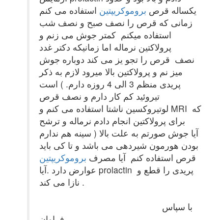
یکساله قرص
بروموکریپتین
استفاده می کنم
زمانی که قرص را نصف صبح و نصف شب
استفاده میکنم کمتر جوش می زنم و
پرولاکتین نرماله اما زمانیکه دکتر غدد
نصف قرص را تجو یز می کند دوباره جوش
میز نم و پرولاکتین بالا میرود لازم به ذکر
است ( پریدی منظم 3 الی 4 روزه دارم.
تیروئید کم کار دارم و نصف قرص
لوتیروکسین ناشتا استفاده می کنم و MRI که
برای پرولاکتین انجام دادم نرماله و ترشح
سینه هم ندارم ) آیا جوش صورتم به علت بالا
بودن هورمون شیردهی می باشد و تا کی باید
قرص استفاده کنم آیا مصرف
بروموکریپتین
عوارض دارد .آیا prolactin پریدی را قطع و
نازا می کند .
با سپاس
فراوان