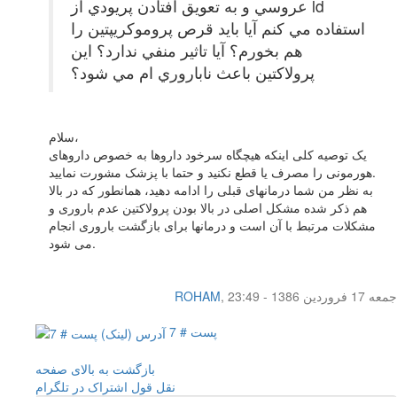
عروسي و به تعويق افتادن پريودي از ld
استفاده مي كنم آيا بايد قرص پروموكريپتين را
هم بخورم؟ آيا تاثير منفي ندارد؟ اين
پرولاكتين باعث ناباروري ام مي شود؟
سلام،
یک توصیه کلی اینکه هیچگاه سرخود داروها به خصوص داروهای
هورمونی را مصرف یا قطع نکنید و حتما با پزشک مشورت نمایید.
به نظر من شما درمانهای قبلی را ادامه دهید، همانطور که در بالا
هم ذکر شده مشکل اصلی در بالا بودن پرولاکتین عدم باروری و
مشکلات مرتبط با آن است و درمانها برای بازگشت باروری انجام
می شود.
جمعه 17 فروردین 1386 - 23:49
,
ROHAM
پست # 7
بازگشت به بالای صفحه
نقل قول
اشتراک در تلگرام