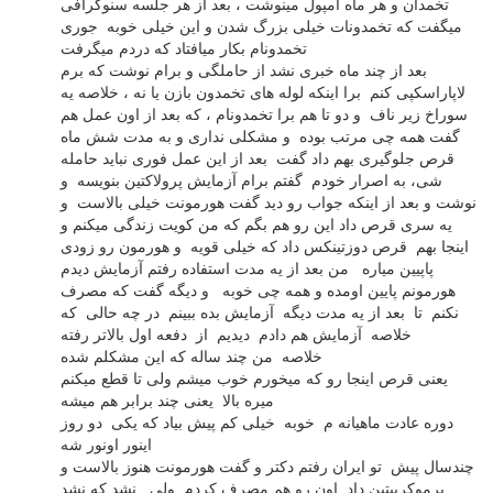
تخمدان و هر ماه آمپول مینوشت ، بعد از هر جلسه سنوگرافی
میگفت که تخمدونات خیلی بزرگ شدن و این خیلی خوبه جوری
تخمدونام بکار میافتاد که دردم میگرفت
بعد از چند ماه خبری نشد از حاملگی و برام نوشت که برم
لاپاراسکپی کنم برا اینکه لوله های تخمدون بازن یا نه ، خلاصه یه
سوراخ زیر ناف و دو تا هم برا تخمدونام ، که بعد از اون عمل هم
گفت همه چی مرتب بوده و مشکلی نداری و به مدت شش ماه
قرص جلوگیری بهم داد گفت بعد از این عمل فوری نباید حامله
شی، به اصرار خودم گفتم برام آزمایش پرولاکتین بنویسه و
نوشت و بعد از اینکه جواب رو دید گفت هورمونت خیلی بالاست و
یه سری قرص داد این رو هم بگم که من کویت زندگی میکنم و
اینجا بهم قرص دوزتینکس داد که خیلی قویه و هورمون رو زودی
پاپیین میاره من بعد از یه مدت استفاده رفتم آزمایش دیدم
هورمونم پایین اومده و همه چی خوبه و دیگه گفت که مصرف
نکنم تا بعد از یه مدت دیگه آزمایش بده ببینم در چه حالی که
خلاصه آزمایش هم دادم دیدیم از دفعه اول بالاتر رفته
خلاصه من چند ساله که این مشکلم شده
یعنی قرص اینجا رو که میخورم خوب میشم ولی تا قطع میکنم
میره بالا یعنی چند برابر هم میشه
دوره عادت ماهیانه م خوبه خیلی کم پیش بیاد که یکی دو روز
اینور اونور شه
چندسال پیش تو ایران رفتم دکتر و گفت هورمونت هنوز بالاست و
برموکریپتین داد اون رو هم مصرف کردم ولی نشد که نشد