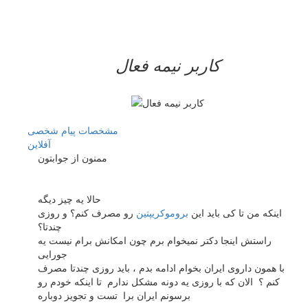
کاربر نيمه فعال
مشخصات
پیام شخصی
آفلاين
ممنون از جوابتون
حالا یه چیز دیگه
اینکه من تا کی باید این
بروموکریپتین
رو مصرف کنم؟ و روزی
چندتا؟
راستش اینجا دکتر نمیخوام برم چون امکانش برام نیست یه
جورایی
با همون داروی ایران بخوام ادامه بدم ، باید روزی چندتا مصرف
کنم ؟ الان که با روزی یه دونه مشکل ندارم تا اینکه خودم رو
برسونم ایران برا تست و تجویز دوباره