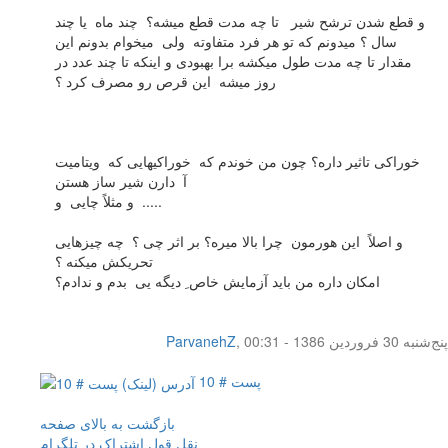
و قطع شدن ترشح شیر تا چه مدت قطع میشه؟ چند ماه یا چند
سال ؟ میدونم که تو هر فرد متفاوته ولی میخوام بدونم این
مقدار تا چه مدت طول میکشه برا بهبودی و اینکه تا چند عدد در
روز میشه این قرص رو مصرف کرد ؟
خوراکی تاثیر داره؟ چون من خوندم که خوراکیهایی که ویتامیت
آ دارن شیر ساز هستن
و مثلاً چایی و .....
و اصلاً این هورمون چرا بالا میره؟ بر اثر چی ؟ چه چیزهایی
تحریکش میکنه ؟
امکان داره من باید آزمایش خاص ِ دیگه یی بدم و ندادم؟
پنج‌شنبه 30 فروردین 1386 - 00:31
,
ParvanehZ
پست # 10
بازگشت به بالای صفحه
نقل قول
اشتراک در تلگرام