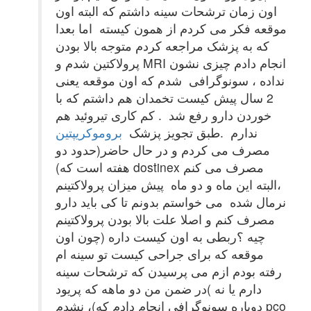
اون زمان ترشحات سینه داشتم که البته اون
موقعه فکر می کردم از همون کیسته اما بعدا
که به پزشک مراجعه کردم متوجه بالا بودن
پرولاکتین شدم و MRI انجام دادم چیزی نشون
نداده ، سونوگرافی شدم که اون موقعه یعنی
2 سال پیش کیست تخمدان هم داشتم که با
خوردن دارو رفع شد . کم کاری تیروئید هم
ندارم .طبق تجویز پزشک
بروموکریپتین
مصرف می کردم و در حال حاضر(حدود دو
هفته است که) dostinex مصرف می کنم
،البته این ماه و دو ماه پیش میزان پرولاکتینم
نرمال شده می خواستم بدونم تا کی باید دارو
مصرف کنم و اصلا علت بالا بودن پرولاکتینم
چیه ؟ربطی به اون کیست داره (چون اون
موقعه که برای جراحی کیست تو سینه ام
رفته بودم ازم می پرسیدن که ترشحات سینه
دارم یا نه )در ضمن من دو ماهه که پریود
نشدم ،(دوباره سونوگرافی انجام دادم که pco