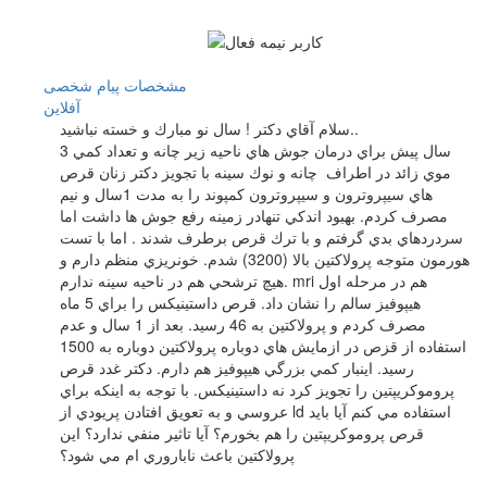
مشخصات
پیام شخصی
آفلاين
سلام آقاي دكتر ! سال نو مبارك و خسته نباشيد..
3 سال پيش براي درمان جوش هاي ناحيه زير چانه و تعداد كمي
موي زائد در اطراف چانه و نوك سينه با تجويز دكتر زنان قرص
هاي سيپروترون و سيپروترون كمپوند را به مدت 1سال و نيم
مصرف كردم. بهبود اندكي تنهادر زمينه رفع جوش ها داشت اما
سردردهاي بدي گرفتم و با ترك قرص برطرف شدند . اما با تست
هورمون متوجه پرولاكتين بالا (3200) شدم. خونريزي منظم دارم و
هيچ ترشحي هم در ناحيه سينه ندارم. mri هم در مرحله اول
هيپوفيز سالم را نشان داد. قرص داستينيكس را براي 5 ماه
مصرف كردم و پرولاكتين به 46 رسيد. بعد از 1 سال و عدم
استفاده از قزص در ازمايش هاي دوباره پرولاكتين دوباره به 1500
رسيد. اينبار كمي بزرگي هيپوفيز هم دارم. دكتر غدد قرص
پروموكريپتين را تجويز كرد نه داستينيكس. با توجه به اينكه براي
عروسي و به تعويق افتادن پريودي از ld استفاده مي كنم آيا بايد
قرص پروموكريپتين را هم بخورم؟ آيا تاثير منفي ندارد؟ اين
پرولاكتين باعث ناباروري ام مي شود؟