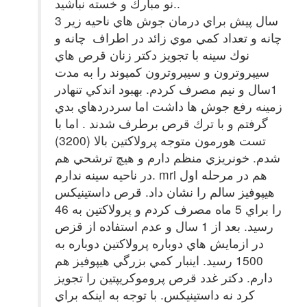
نو مبارك و خسته نباشيد..
3 سال پيش براي درمان جوش هاي ناحيه زير
چانه و تعداد كمي موي زائد در اطراف چانه و
نوك سينه با تجويز دكتر زنان قرص هاي
سيپروترون و سيپروترون كمپوند را به مدت
1سال و نيم مصرف كردم. بهبود اندكي تنهادر
زمينه رفع جوش ها داشت اما سردردهاي بدي
گرفتم و با ترك قرص برطرف شدند . اما با
تست هورمون متوجه پرولاكتين بالا (3200)
شدم. خونريزي منظم دارم و هيچ ترشحي هم
در ناحيه سينه ندارم. mri هم در مرحله اول
هيپوفيز سالم را نشان داد. قرص داستينيكس
را براي 5 ماه مصرف كردم و پرولاكتين به 46
رسيد. بعد از 1 سال و عدم استفاده از قزص
در ازمايش هاي دوباره پرولاكتين دوباره به
1500 رسيد. اينبار كمي بزرگي هيپوفيز هم
دارم. دكتر غدد قرص پروموكريپتين را تجويز
كرد نه داستينيكس. با توجه به اينكه براي