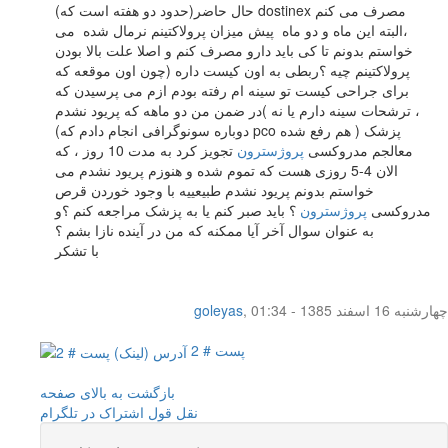
حال حاضر(حدود دو هفته است که) dostinex مصرف می کنم
،البته این ماه و دو ماه پیش میزان پرولاکتینم نرمال شده می
خواستم بدونم تا کی باید دارو مصرف کنم و اصلا علت بالا بودن
پرولاکتینم چیه ؟ربطی به اون کیست داره (چون اون موقعه که
برای جراحی کیست تو سینه ام رفته بودم ازم می پرسیدن که
ترشحات سینه دارم یا نه )در ضمن من دو ماهه که پریود نشدم ،
(دوباره سونوگرافی انجام دادم که pco هم رفع شده ) پزشک
معالجم مدروکسی
پروژسترون
تجویز کرد به مدت 10 روز ، که
الان 4-5 روزی هست که تموم شده و هنوزم پریود نشدم می
خواستم بدونم پریود نشدم طبیعییه با وجود خوردن قرص
مدروکسی
پروژسترون
؟ باید صبر کنم یا به پزشک مراجعه کنم ؟و
به عنوان سوال آخر آیا ممکنه که من در آینده نازا بشم ؟
با تشکر
چهار‌شنبه 16 اسفند 1385 - 01:34
,
goleyas
پست # 2
بازگشت به بالای صفحه
نقل قول
اشتراک در تلگرام