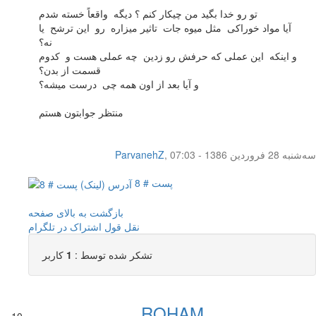
تو رو خدا بگید من چیکار کنم ؟ دیگه واقعاً خسته شدم
آیا مواد خوراکی مثل میوه جات تاثیر میزاره رو این ترشح یا
نه؟
و اینکه این عملی که حرفش رو زدین چه عملی هست و کدوم
قسمت از بدن؟
و آیا بعد از اون همه چی درست میشه؟
منتظر جوابتون هستم
سه‌شنبه 28 فروردین 1386 - 07:03
,
ParvanehZ
پست # 8
بازگشت به بالای صفحه
نقل قول
اشتراک در تلگرام
تشکر شده توسط :
1
کاربر
ROHAM