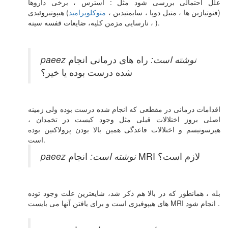
علل احتمالی بررسی شود مثل : استرس ، برخی داروها
(فنوتیازین ها ، متیل دوپا ، سایمتیدین ،
متوکلوپرامید
) هیپوتیروئیدی
، نارسایی مزمن کلیه، ضایعات قفسه سینه ).
paeez نوشته است:
راه های درمانی انجام
شده درست بوده یا خیر؟
اقدامات درمانی در مقطعی که انجام شده درست بوده ولی زمینه
اصلی بروز اختلالات قبلی مثل وجود کیست در تخمدان ،
هیرسوتیسم و اختلالات قاعدگی همین بالا بودن پرولاکتین بوده
است.
انجام MRI لازم است؟
paeez نوشته است:
بله ، همانطور که در بالا هم ذکر شد، شایعترین علت وجود توده
های هیپوفیزی است و برای یافتن آنها می بایست MRI انجام شود .