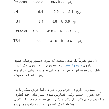
Prolactin 3283.3 رنج 70 تا 566
LH 6.4 رنج 2.1 تا 10.9
FSH 8.1 رنج 3.6 تا 8.8
Estradiol 152 رنج 88.1 تا 418.4
TSH 1.83 رنج 0.43 تا 4.10
الان هم تقریباً یک ماهی میشه که بدون دستور پزشک همون
داروی
بروموکریپتین
رو میخورم البته روزی یک عدد ،
اوایل شروع به این قرص حالم خیلی بد میشه ولی بعد از چند
روز بدنم عادت میکنه
نمیدونم دارم دل خودم رو با خوردن اینا خوش میکنم یا نه
آخه هنوز از سینم وقتی فشارش میدم شیر میاد چند قطره ،
دیگه هم نرفتم دکتر ، از دکتر و دکتر بازی خسته شدم انگار کسی
نمیخواد کمک کنه من به نتیجه دلخواهم برسم