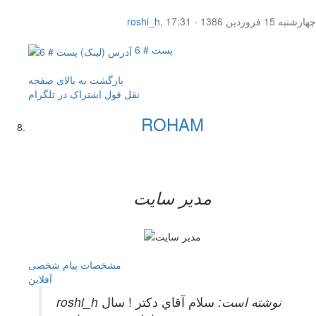
چهار‌شنبه 15 فروردین 1386 - 17:31
,
roshi_h
پست # 6
بازگشت به بالای صفحه
نقل قول
اشتراک در تلگرام
ROHAM
مدیر سایت
مشخصات
پیام شخصی
آفلاين
roshi_h نوشته است:
سلام آقاي دكتر ! سال