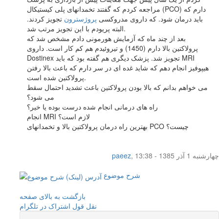
مراجعه کردم که گفتند تخمدانهای پلی کیستیکال (PCO) دارم که
باید درمان شود. که داروی مدروکسی
پروژسترون
تجویز کردند.
البته پریودم با این تجویز مرتب شد.
بعد از چند ماه که آزمایش هورمونی دادم مشخص شد که
پرولاکتین بالا دارم (1450) و تیروئیدم هم کم کار است. داروی
Dostinex تجویز شد. پزشک دیگری هم گفته بود که باید MRI
هیپوفیز انجام دهم که شاید غده ای در سر دارم که باعث بالا رفتن
پرولاکتین شده است.
می خواهم بدانم که بالا بودن پرولاکتین باعث تشدید احتمال سقط
می شود؟
راه های درمانی انجام شده درست بوده یا خیر؟
انجام MRI لازم است؟
بهترین راه درمان پرولاکتین بالا و تخمدانهای PCO چیست؟
چهار‌شنبه 1 آذر 1385 - 13:38
,
paeez
شرح موضوع
بازگشت به بالای صفحه
نقل قول
اشتراک در تلگرام