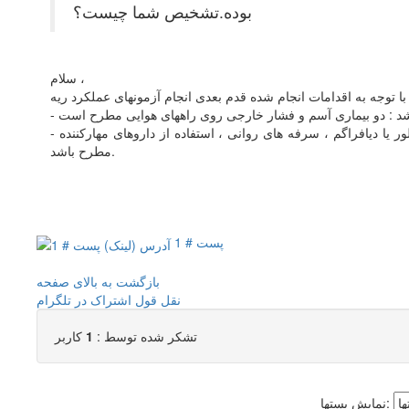
بوده.تشخیص شما چیست؟
سلام ،
ات انجام شده قدم بعدی انجام آزمونهای عملکرد ریه
- اگر آزمون طبیعی باشد : برونشیت مزمن ، التهاب راههای هوایی ، بازگشت اسید معده به مری ، ترشحات تحریکی از پشت حلق ، التهاب پلور یا دیافراگم ، سرفه های روانی ، استفاده از داروهای مهارکننده Ace میتواند
مطرح باشد.
پست # 1
بازگشت به بالای صفحه
نقل قول
اشتراک در تلگرام
تشکر شده توسط :
1
کاربر
نمایش پستها: