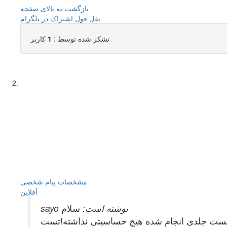
بازگشت به بالای صفحه
نقل قول
اشتراک در تلگرام
تشکر شده توسط :
1
کاربر
مشخصات
پیام شخصی
آفلاين
sayo نوشته است:
سلام
جلدی انجام شده هیچ حساسیتی نداشته!تستtotal Ige نیز طبیعی