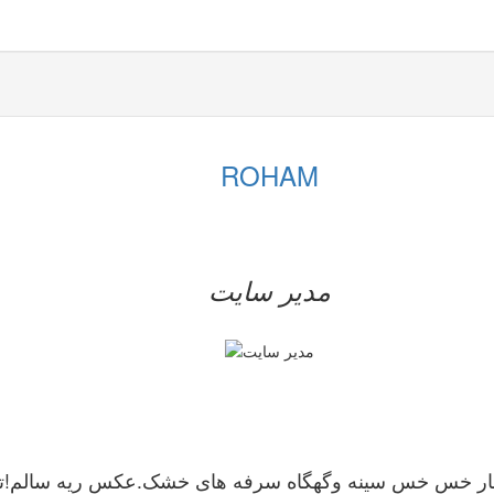
ROHAM
مدیر سایت
ه-زن از 18سالگی دچار خس خس سینه وگهگاه سرفه های خشک.عکس ریه سالم!تست 