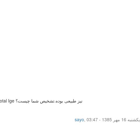
بیمار 24 ساله-زن از 18سالگی دچار خس خس سینه وگهگاه سرفه های خشک.عکس ریه سالم!تست جلدی انجام شده هیچ حساسیتی نداشته!تستtotal Ige نیز طبیعی بوده.تشخیص شما چیست؟
یکشنبه 16 مهر 1385 - 03:47
,
sayo