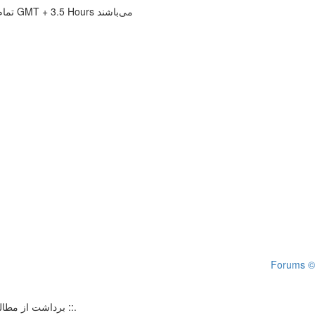
تمام زمانها بر حسب GMT + 3.5 Hours می‌باشند
Forums ©
با ذکر مبنع و آدرس به صورت لینک بلامانع است ::.
.:: برداشت از م