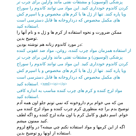
پزشکی (لوسیون) و مشتقات نفتی مانند وازلین برای چرب تر
کردن کاندوم خودداری کنید. این مواد می توانند کاندوم را سوراخ
ویا پاره کنند. تنها از ژل ها یا کرم های مخصوص و یا اسپرم کش
های مکمل مخصوص که درداروخانه ها قابل دسترسی است
استفاده کنید.
ممكن ضرورت و نحوه استفاده از كرم ها و ژل ه و نام آنها را
توضيح بدين.
در مورد كاندوم زنانه هم نوشته بودين:
از استفاده همزمان مواد چرب کننده، روغن، مواد ضد عفونی کننده
پزشکی (لوسیون) و مشتقات نفتی مانند وازلین برای چرب تر
کردن کاندوم خودداری کنید. این مواد می توانند کاندوم را سوراخ
ویا پاره کنند. تنها از ژل ها یا کرم های مخصوص و یا اسپرم کش
های مکمل مخصوص که درداروخانه ها قابل دسترسی است
استفاده کنید. <xml><o></o>
مواد لزج کننده و کرم های چرب کننده مناسب به اندازه کافی
استفاده کنید.
من كه مي خوام برم داروخونه كه نمي تونم جلو اون همه آدم
توضيح بدم برا چه منظوري كرم چرب كننده و مواد لزج كننده مي
خوام. اسم دقيق و كامل كرم يا اون ماده لزج كننده رو اگه لطف
كنيد ممنون ميشم.
اگه از اين كرمها و مواد استفاده نكنم چي ميشه؟ در واقع لزوم
استفاده از اونها رو توضيح بدين.