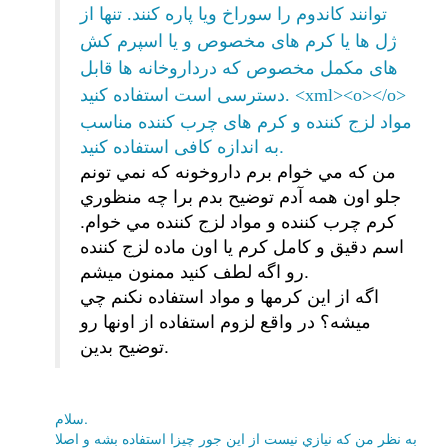
توانند کاندوم را سوراخ ویا پاره کنند. تنها از
ژل ها یا کرم های مخصوص و یا اسپرم کش
های مکمل مخصوص که درداروخانه ها قابل
دسترسی است استفاده کنید. <xml><o></o>
مواد لزج کننده و کرم های چرب کننده مناسب
به اندازه کافی استفاده کنید.
من كه مي خوام برم داروخونه كه نمي تونم
جلو اون همه آدم توضيح بدم برا چه منظوري
كرم چرب كننده و مواد لزج كننده مي خوام.
اسم دقيق و كامل كرم يا اون ماده لزج كننده
رو اگه لطف كنيد ممنون ميشم.
اگه از اين كرمها و مواد استفاده نكنم چي
ميشه؟ در واقع لزوم استفاده از اونها رو
توضيح بدين.
سلام.
به نظر من كه نيازي نيست از اين جور چيزا استفاده بشه و اصلا