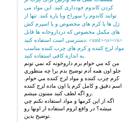
کردن کاندوم خودداری کنید. این مواد می
توانند کاندوم را سوراخ ویا پاره کنند. تنها از
ژل ها یا کرم های مخصوص و یا اسپرم کش
های مکمل مخصوص که درداروخانه ها قابل
دسترسی است استفاده کنید. <xml><o></o>
مواد لزج کننده و کرم های چرب کننده مناسب
به اندازه کافی استفاده کنید.
من كه مي خوام برم داروخونه كه نمي تونم
جلو اون همه آدم توضيح بدم برا چه منظوري
كرم چرب كننده و مواد لزج كننده مي خوام.
اسم دقيق و كامل كرم يا اون ماده لزج كننده
رو اگه لطف كنيد ممنون ميشم.
اگه از اين كرمها و مواد استفاده نكنم چي
ميشه؟ در واقع لزوم استفاده از اونها رو
توضيح بدين.