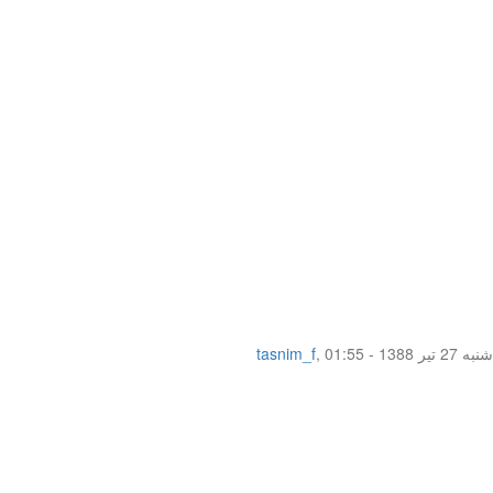
شنبه 27 تیر 1388 - 01:55
,
tasnim_f