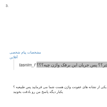
مشخصات
پیام شخصی
آفلاين
تر؟؟ پس جریان این برفک واژن چیه؟؟؟
یکبار دیگه پاسخ من رو بادقت بخونید