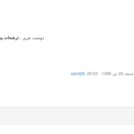
دوست عزیز ،
ترشحات پن
جمعه 26 تیر 1388 - 20:52
,
sami28