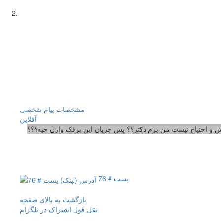
مشخصات
پیام شخصی
آفلاين
 و احتیاج نیست من برم دکتر؟؟ پس جریان این برفک واژن چیه؟؟؟
پست # 76
بازگشت به بالای صفحه
نقل قول
اشتراک در تلگرام