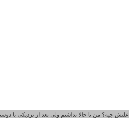
علتش چیه؟ من تا حالا نداشتم ولی بعد از نزدیکی با دوستم که البته نزدی