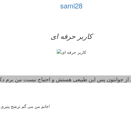
sami28
کاربر حرفه ای
از جوابتون پس این طبیعی هستش و احتیاج نیست من برم دک
خانم من می گم ترشح پنیری یکی از نشانه های عفونت واژن هست شما می فرمایید پس طبیعیه ؟!