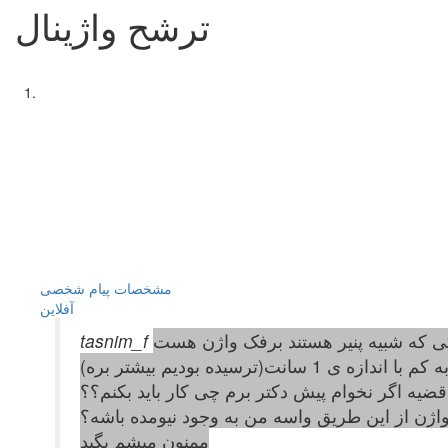
ترشح واژینال
مشخصات
پیام شخصی
آفلاين
ی که شبیه پنیر هستند برفک واژن هست
یده بودیم بیشتر بره)
ضیه اگر نخوام پیش دکتر برم چی کار باید بکنم؟؟
ژن از این طریق واسه من به وجود نیومده باشه؟
ممنون میشم بگید