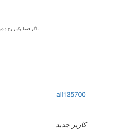
اگر فقط یکبار رخ داده مهم نیست اما اگر تکرار می شود باید به متخصص زنان مراجعه کنید .
ali135700
کاربر جدید