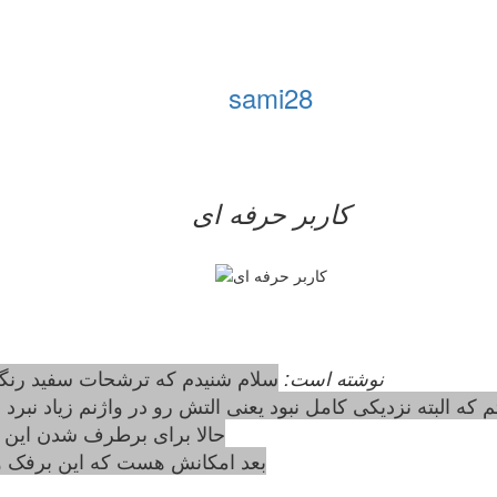
sami28
کاربر حرفه ای
tasnim_f نوشته است:
سلام شنیدم که ترشحات سفید رنگ
کی کامل نبود یعنی التش رو در واژنم زیاد نبرد به کم با اندازه ی 1 سانت(ترس
حالا برای برطرف شدن این ق
بعد امکانش هست که این برفک وا