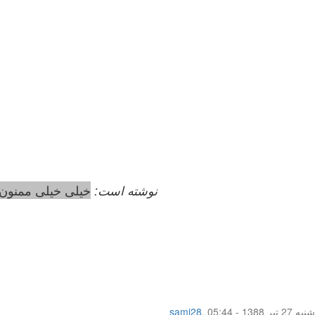
tasnim_f نوشته است:
خیلی خیلی ممنون 
شنبه 27 تیر 1388 - 05:44
,
sami28