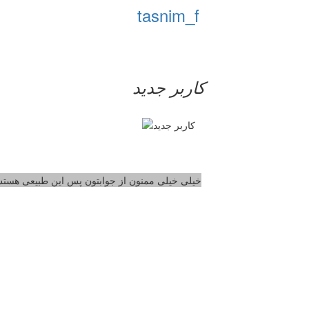
tasnim_f
کاربر جدید
خیلی خیلی ممنون از جوابتون پس این طبیعی هستش