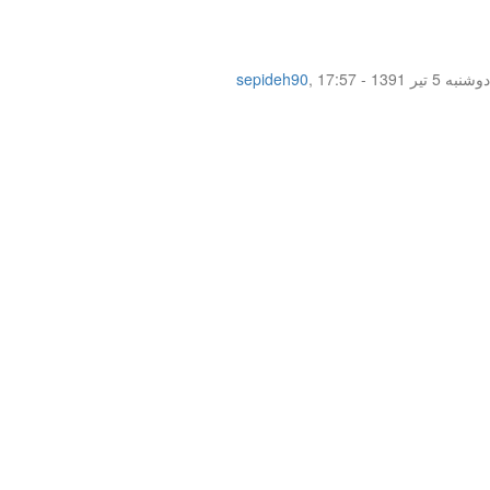
دوشنبه 5 تیر 1391 - 17:57
,
sepideh90