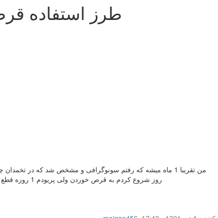
طرز استفاده قرص
روز شروع کردم به قرص خوردن ولی پریودم 1 روزه قطع شد و تا امروز 10 روز شده که دارم قرص می خورم و همش زیر دلم تقریبا درد میکنه یعنی حالت های پریودو دارم میخواستم بدونم اینجوری میشه؟
یکشنبه 4 تیر 1391 - 17:42
,
mojgan456