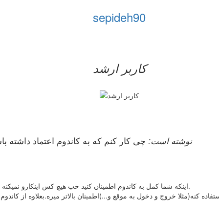
sepideh90
کاربر ارشد
aso90 نوشته است:
چی کار کنم که به کاندوم اعتماد داشته
اینکه شما کمل به کاندوم اطمینان کنید خب هیچ کس اینکارو نمیکنه چون یه درصد شکست تو استفاده ازش هست و همیشه باید دقت کرد.
تفاده کنه(مثلا خروج و دخول به موقع و...)اطمینان بالاتر میره.بعلاوه از کان