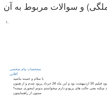
لگی) و سوالات مربوط به آن
مشخصات
پیام شخصی
آفلاين
با سلام و خسته نباشید
من تقریبا 1 ماه میشه که رفتم سونوگرافی و مشخص شد که در تخمدان چپم کیست کوچیک دارم و دکتر بهم قرص اچ دی داده از روز اول پریود بخورم پریود قبلیم 30 اردیبهشت بود و این ماه 26 خرداد پریود شدم و از همون
ممنون از راهنماییتون