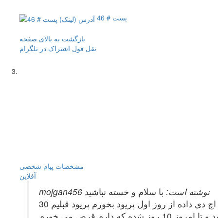
پست # 46
بازگشت به بالای صفحه
نقل قول
اشتراک در تلگرام
مشخصات
پیام شخصی
آفلاين
mojgan456 نوشته است:
با سلام و خسته نباشید
من تقریبا 1 ماه میشه که رفتم سونوگرافی و مشخص شد که در تخمدان چپم کیست کوچیک دارم و دکتر بهم قرص اچ دی داده از روز اول پریود بخورم پریود قبلیم 30
اردیبهشت بود و این ماه 26 خرداد پریود شدم و از همون روز شروع کردم به قرص خوردن ولی پریودم 1 روزه قطع شد و تا امروز 10 روز شده که دارم قرص می خورم