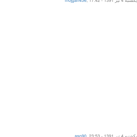
یکشنبه 4 تیر 1391 - 23:53
,
aso90