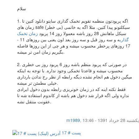
سلام
1. اگه پریودتون منظمه تقویم تخمک گذاری سایتو دانلود کنین تا
زمان های safe (بی خطر) سیکلتونو پیدا کنین. مثلا اگه یه خانمی
سیکل ماهانش 28 روز باشه معمولا روز 14 پریود
زمان تخمک
گذاری
ه و سه روز قبل و سه روز بعد اون یعنی بین روزهای 11 -
17 روزهای پرخطر محسوب میشه و هر چی از این روزها فاصله
بگیریم زمان امن تر میشه.
2. در صورتی که پریود منظم باشه روز 6 پریود روز بی خطری
محسوب میشه و قاعدتا تخمکی وجود نداره. با توجه به اینکه
میگین دخول هم انجام نشده دیگه رابطه از نظر رخ ندادن بارداری
خیلی مطمئن تر میشه.
فقط نکته اینه که در زمان خونریزی رابطه بدون دخول ایرادی
نداره ولی اگه قرار شد دخول هم باشه از کاندوم استفاده شه تا
عفونت منتقل نشه.
یکشنبه 28 خرداد 1391 - 13:46
,
m1989
پست # 17