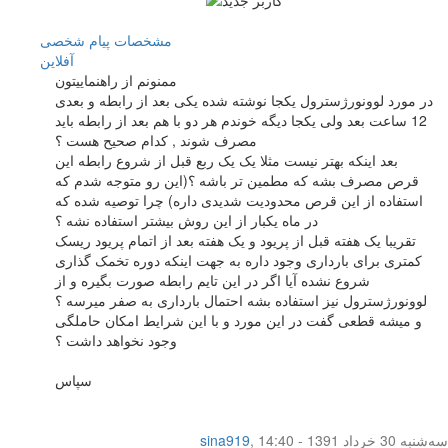
مشخصات
پیام شخصی
آفلاين
ممنونم از راهنماییتون
در مورد لوونورژسترول یکجا نوشته شده یکی بعد از رابطه و بعدی
12 ساعت بعد ولی یکجا دیگه خوندم هر دو با هم بعد از رابطه باید
مصرف شوند , کدام صحیح هست ؟
بعد اینکه بهتر نیست مثلا یک یک ربع قبل از شروع رابطه این
قرص مصرف بشه که مطمین تر باشه ؟(این رو متوجه شدم که
استفاده از این قرص محدودیت شدیدی داره) چرا توصیه شده که
در ماه یکبار از این روش بیشتر استفاده نشه ؟
تقریبا یک هفته قبل از پریود و یک هفته بعد از اتمام پریود ریسک
کمتری برای بارداری وجود داره به جهت اینکه دوره تخمک گذاری
شروع نشده آیا اگر در این تایم رابطه صورت بگیره و از
لوونورژسترول نیز استفاده بشه احتمال بارداری به صفر میرسه ؟
و میشه قطعی گفت در این مورد و با این شرایط امکان حاملگی
وجود نخواهد داشت ؟
سپاس
سه‌شنبه 30 خرداد 1391 - 14:40
,
sina919