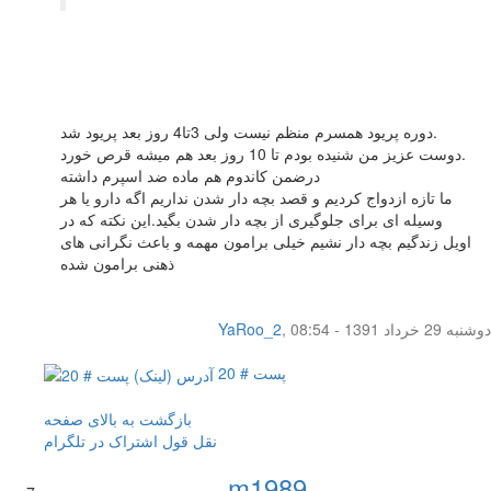
دوره پریود همسرم منظم نیست ولی 3تا4 روز بعد پریود شد.
دوست عزیز من شنیده بودم تا 10 روز بعد هم میشه قرص خورد.
درضمن کاندوم هم ماده ضد اسپرم داشته
ما تازه ازدواج کردیم و قصد بچه دار شدن نداریم اگه دارو یا هر
وسیله ای برای جلوگیری از بچه دار شدن بگید.این نکته که در
اویل زندگیم بچه دار نشیم خیلی برامون مهمه و باعث نگرانی های
ذهنی برامون شده
دوشنبه 29 خرداد 1391 - 08:54
,
YaRoo_2
پست # 20
بازگشت به بالای صفحه
نقل قول
اشتراک در تلگرام
m1989