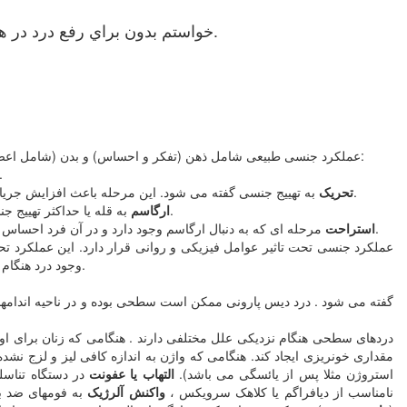
خواستم بدون براي رفع درد در هنگام اميزش چه بايد كرد در زمان دخول اين درد زياد است .من 5 ساله ازدواج كردم و پرده بكارتم حلقوي هست.
عملکرد جنسی طبیعی شامل ذهن (تفکر و احساس) و بدن (شامل اعصاب، جریان خون و سیستم غدد درون ریز) می باشد و به پاسخ جنسی می انجامد. پاسخ جنسی شامل تمایل ، تحریک ، ارگاسم و استراحت می شود:
خواست فرد برای انجام فعالیت جنسی است. تمایل ممکن است با تفکر و خیال، حرف زدن ، صدا درآوردن ، 
به تهییج جنسی گفته می شود. این مرحله باعث افزایش جریان خون در اندام تناسلی خواهد شد. در زنان ، تحریک به بزرگ شدن کلیتوریس، تراکم خون در دیواره واژن و افزایش ترشحات واژن منجر خواهد شد.
تحریک
به قله یا حداکثر تهییج جنسی اطلاق می شود . در زنان، ارگاسم به انقباض ریتمیک عضلات دربرگیرنده واژن می انجامد. همچنین عضلات تمام بدن و نیز لگن منقبض می شوند.
ارگاسم
مرحله ای که به دنبال ارگاسم وجود دارد و در آن فرد احساس خوشبختی و آرامش کرده و عضلات ریلکس خواهند شد. اکثر زنان می توانند پس از یک ارگاسم به تحریکهای بعدی هم پاسخ داده و به ارگاسم برسند.
استراحت
عملکرد جنسی تحت تاثیر عوامل فیزیکی و روانی قرار دارد. این عملکرد تحت
وجود درد هنگام نزدیکی یا اختلال در هر یک از مراحل تمایل، تحریک یا ارگاسم باشد. حدود 30 تا 50% زنان در دوره ای از زندگی جنسی این اختلال را تجربه می کنند.
دردهای سطحی هنگام نزدیکی علل مختلفی دارند . هنگامی که زنان برای اولین
مقداری خونریزی ایجاد کند. هنگامی که واژن به اندازه کافی لیز و لزج نش
استروژن مثلا پس از یائسگی می باشد).
التهاب یا عفونت
در دستگاه تناسلی 
نامناسب از دیافراگم یا کلاهک سرویکس ،
واکنش آلرژیک
به فومهای ضد با