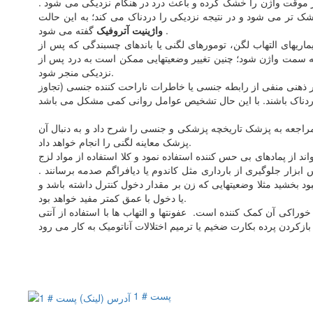
 طور موقت واژن را خشک کرده و باعث درد در هنگام نزدیکی می شود .
 تر می شود و در نتیجه نزدیکی را دردناک می کند؛ به این حالت
گفته می شود .
واژینیت آتروفیک
ماریهای التهاب لگن، تومورهای لگنی یا باندهای چسبندگی که پس از
ه سمت واژن شود؛ چنین تغییر وضعیتهایی ممکن است به درد پس از
نزدیکی منجر شود.
ذهنی منفی از رابطه جنسی یا خاطرات ناراحت کننده جنسی (تجاوز
اجعه به پزشک تاریخچه پزشکی و جنسی را شرح داد و به دنبال آن
پزشک معاینه لگنی را انجام خواهد داد.
ز پمادهای بی حس کننده استفاده نمود و کلا استفاده از مواد لزج
ابزار جلوگیری از بارداری مثل کاندوم یا دیافراگم صدمه برسانند .
ود بخشید مثلا وضعیتهایی که زن بر مقدار دخول کنترل داشته باشد و
یا دخول با عمق کمتر مفید خواهد بود.
راکی آن کمک کننده است. عفونتها و التهاب ها با استفاده از آنتی
پست # 1