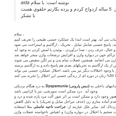
aida نوشته است:
با سلام
با تشكر
سلام ،
ا وجود اختلالات دیگر نیز می باشد. اختلال عملکرد جنسی می تواند
گفته می شود . درد دیس پارونی ممکن است سطحی بوده و در ناحیه اندامهای جنسی (ولو یا ورودی واژن) احساس شود و یا عمیق بوده و در اثر فشار بر اندامهای داخلی به
Dyspareunia (دیس پارونی)
به درد هنگام نزدیکی
وجود آید . درد ممکن است سوزشی، تیز یا کرامپی باشد.
هنوز وجود دارد و ممکن است بر اثر عبور آلت مرد پاره شده و درد و
عدم آماده سازی زن (حذف مراحل تمایل و تحریک) یا به دلیل کاهش
دناک کند. سایر علل عبارتند از:
جراحت ناحیه تناسلی
مثلا استفاده
 ضخیم یا اختلال در دیواره واژن) و انقباض ناخواسته عضلات واژن