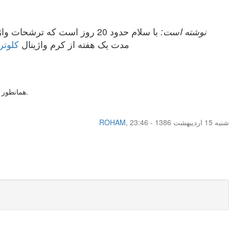
zahra_h نوشته است:
با سلام حدود 20 روز است که
مدت یک هفته از کرم واژینال
کلوتر
همانطور که در بالا ذکر شده، علل مختلفی می تواند داشته باشد، شما به بررسی علل مطرح شده بپردازید تا با شناخت علت، درمان صحیح را بتوان انجام داد.
شنبه 15 اردیبهشت 1386 - 23:46
,
ROHAM