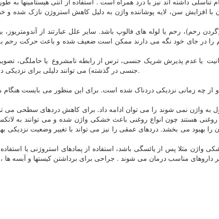
م تناسلی داشته اند نیز با درد همراه است . استفاده از آنتی هیستامینها به
با افزایش سن، لایه پوشاننده واژن به دلیل کاهش استروژن نازک شده و خشک
ن رحم)، رحم یا لوله های فالوپ باشد. سایر علل عبارتند از آندومتریوز، بی
ه رحم را در جای خود نگه می دارند ممکن است ضعیف شده و باعث حرکت رحم ب
نیت یا عدم پذیرش شریک جنسی، ترس از رابطه نامشروع یا حاملگی، تصویر 
جنسی در گذشته) می توانند دلیلی برای نزدیکی دردناک باشند. با این حال تشخیص عوامل روانی کمی مشکل می باشد.
 از چه زمانی نزدیکی دردناک شده است. برای این منظور می بایست هنگام مر
ه واژن نمی شوند را می توان ادامه داد. برای کاهش دردهای سطحی می تواند ا
های روغنی هستند چون انواع روغنی باعث خشکی واژن شده و می توانند به لاتکس 
ا بهبود می بخشد. دردهای عمقی را نیز می تواند با تغییر وضعیت نزدیکی بهب
اژن مثلا پس از یائسگی باشد، استفاده از پمادهای استروژنی یا استفاده خو