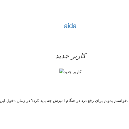
aida
کاربر جدید
خواستم بدونم برای رفع درد در هنگام امیزش چه باید كرد؟ در زمان دخول این درد زیاد است .من 5 ساله ازدواج كردم و پرده بكارتم حلقوی هست.