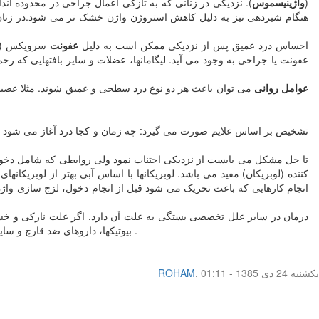
(
واژینیسموس
). نزدیکی در زنانی که به تازگی اعمال جراحی در محدوده اندا
هنگام شیردهی نیز به دلیل کاهش استروژن واژن خشک تر می شود.در زنان 
احساس درد عمیق پس از نزدیکی ممکن است به دلیل
عفونت
سرویکس (گرد
عفونت یا جراحی به وجود می آید. لیگامانها، عضلات و سایر بافتهایی ک
عوامل روانی
می توان باعث هر دو نوع درد سطحی و عمیق شوند. مثلا عصبا
تشخیص بر اساس علایم صورت می گیرد: چه زمان و کجا درد آغاز می شود و
تا حل مشکل می بایست از نزدیکی اجتناب نمود ولی روابطی که شامل دخول ب
کننده (لوبریکان) مفید می باشد. لوبریکانها با اساس آبی بهتر از لوبریکان
انجام کارهایی که باعث تحریک می شود قبل از انجام دخول، لزج سازی واژن ر
درمان در سایر علل تخصصی بستگی به علت آن دارد. اگر علت نازکی و خشکی و
بیوتیکها، داروهای ضد قارچ و سایر داروهای مناسب درمان می شوند . جراحی برای برداشتن کیستها و آبسه ها ، بازکردن پرده بکارت ضخیم یا ترمیم اختلالات آناتومیک به کار می رود .
یکشنبه 24 دی 1385 - 01:11
,
ROHAM