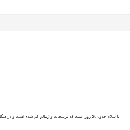
با سلام حدود 20 روز است که ترشحات واژینالم کم شده است و در هنگام مقاربت نیز احساس درد در قسمتی از مهبل و خشکی آن را دارم. ضمنا مدت یک هفته از کرم واژینال