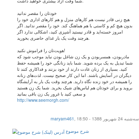
شما وقت آزاد بیشتری خواهید داشت.
خودتان را مقصر ندانید
هیچ زنی قادر نیست هم کارهای منزل و هم کارهای اداری خود را
بدون هیچ کم و کاستی با هم هماهنگ کند. خود را مقصر ندانید. اگر
امروز خسته‌اید و قادر نیستید آشپزی کنید، اشکالی ندارد اگر
هرچند وقت یک بار غذای حاضری بخورید.
هویت‌تان را فراموش نکنید!
مادربودن، همسربودن و یک زن شاغل بودن نباید موجب شود که
شما تبدیل به یک برده شوید. شما باید زنانگی خود را همیشه حفظ
کنید. بسیاری از زنان عادت دارند از خود بزنند و فداکاری کنند تا
دیگران در آسایش باشند. اما این کار صحیح نیست. لذت‌های زنانه
را همیشه در خود زنده نگاه دارید. هرچند وقت یک بار به آرایشگاه
بروید و برای خودتان هم لباس‌های شیک بخرید. شما یک زن هستید
و سعی کنید با غرور یک زن باقی بمانید
http://www.seemorgh.com/
سه‌شنبه 24 شهریور 1388 - 18:50
,
maryam461
شرح موضوع