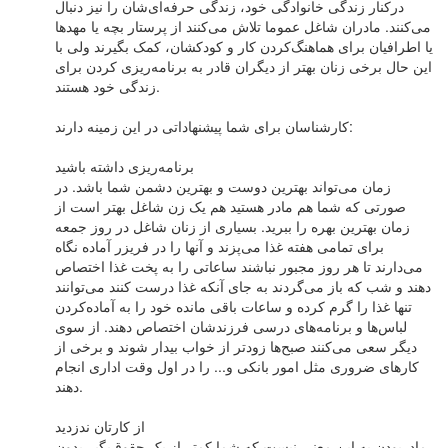
درکنار زندگی خانوادگی خود، زندگی حرفه‌ای‌شان را نیز دنبال
می‌کنند. مادران شاغل عموما تلاش می‌کنند از پرستار بچه یا مهدها
یا اطرافیان برای هماهنگ‌کردن کار و کودکشان، کمک بگیرند ولی با
این حال برخی زنان بهتر از دیگران قادر به برنامه‌ریزی کردن برای
زندگی خود هستند.
کارشناسان برای شما پیشنهاداتی در این زمینه دارند:
برنامه‌ریزی داشته باشید
زمان می‌تواند بهترین دوست و بهترین دشمن شما باشد. در
صورتی که شما هم مادر هستید هم یک زن شاغل بهتر است از
زمان بهترین بهره را ببرید. بسیاری از زنان شاغل در روز جمعه
برای تمامی هفته غذا می‌پزند و آنها را در فریزر آماده نگاه
می‌دارند تا هر روز مجبور نباشند ساعاتی را به پخت غذا اختصاص
دهند و شب که باز می‌گردند به جای آنکه غذا درست کنند می‌توانند
تنها غذا را گرم کرده و ساعات باقی مانده خود را به آماده‌کردن
لباس‌ها و برنامه‌های درسی فرزندشان اختصاص دهند. از سوی
دیگر سعی می‌کنند صبح‌ها زودتر از خواب بیدار شوند و برخی از
کارهای ضروری مثل امور بانکی و... را در اول وقت اداری انجام
دهند.
از کارتان ندزدید
مادربودن به این معنی نیست که شما کمتر از یک حقوق‌‌بگیر بدون