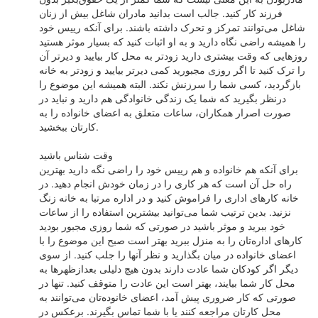
فرزند کار کنید. جالب است بدانید مادران شاغل بیش از زنان
شاغل می‌توانند تمرکز و تحرک داشته باشند. برای آنکه رییس خود
را همیشه راضی نگاه دارید و به او اثبات کنید که بسیار موثر هستید
روزهایی که وقت بیشتری دارید زودتر به محل کار بیایید و دیرتر آن
را ترک کنید تا اگر روزی مجبورید کمی دیرتر بیایید و زودتر به خانه
بازگردید، کسی شما را سرزنش نکند. البته همیشه این موضوع را
درنظر بگیرید که شما یک زندگی خانوادگی هم دارید و نباید در
صورت اصرار همکاران، ساعات متعلق به اعضای خانواده را به
کارتان ببخشید.
وقت شناس باشید
برای آنکه هم خانواده و هم رییس خود را راضی نگه دارید بهترین
راه حل آن است که هر کاری را در زمان خودش انجام دهید. در
خانه کارهای اداری را فراموش کنید و در اداره مرتبا به خانه زنگ
نزنید. بدین ترتیب شما می‌توانید بیشترین استفاده را از ساعات
خود ببرید و موثر باشید در صورتی که شما روزی مجبور بودید
کارهای اداره‌تان را به منزل ببرید بهتر است صبح این موضوع را با
اعضای خانواده در میان بگذارید و نظر آنها را جلب کنید. از سوی
دیگر اگر کودکان شما عادت دارند بدون هیچ دلیلی بعدازظهرها به
محل کار شما بیایند، بهتر است این عادت را متوقف کنید. تنها در
صورتی که کار ضروری پیش آمد، اعضای خانود‌ه‌تان می‌توانند به
محل کارتان مراجعه کنند یا با شما تماس بگیرند. برعکس در