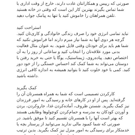
صورتی که رییس و همکارانتان عادت دارند، خارج از وقت اداری با
شما تماس بگیرند بهترین کار این است که وقتی در خانه هستید
تلفن همراهتان را خاموش کنید یا تنها به پیامک جواب دهید.
استراحت کنید
نباید تمامی انرژی خود را صرف زندگی خانوادگی و کاری‌تان کنید.
گرچه هر دوی آنها به شما نیاز مبرم دارند اما فراموش نکنید که
شما هم باید برای خودتان وقتی قایل شوید. به عنوان مثال فعالیت
بدنی مورد علاقه‌تان را انتخاب کنید و ساعاتی از روز را به آن
اختصاص دهید. پیاده‌روی، ژیمناستیک، یوگا یا حتی به خرید رفتن با
دوستان می‌تواند به شما کمک کند احساس خستگی را از خود دور
کنید. کمی با خود خلوت کنید تا بتوانید همیشه به اندازه کافی انرژی
داشته باشید.
کمک بگیرید
کارکردن تصمیمی است که شما به همراه همسرتان آن را
گرفته‌اید. پس از او در کارهای خانه و رسیدگی به امور فرزندان
نیز کمک بگیرید. شستن ظروف، آماد‌ه‌کردن غذا، جاروکردن، بردن
و آوردن کودکان به مدرسه و حمام‌کردن کوچولوها وظایفی هستند
که بهتر است آنها را با همسرتان تقسیم کنید تا موفق باشید. در
صورتی که شما کمبود مالی ندارید می‌توانید از پرستار بچه یا
خدمتکار برای رسیدگی به امور منزل نیز کمک بگیرید. بدین ترتیب