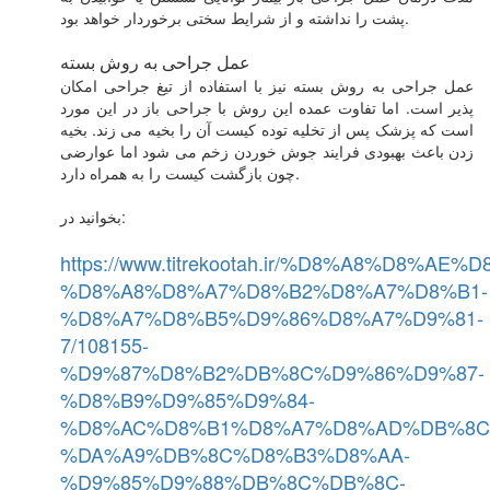
پشت را نداشته و از شرایط سختی برخوردار خواهد بود.
عمل جراحی به روش بسته
عمل جراحی به روش بسته نیز با استفاده از تیغ جراحی امکان
پذیر است. اما تفاوت عمده این روش با جراحی باز در این مورد
است که پزشک پس از تخلیه توده کیست آن را بخیه می زند. بخیه
زدن باعث بهبودی فرایند جوش خوردن زخم می شود اما عوارضی
چون بازگشت کیست را به همراه دارد.
بخوانید در:
https://www.titrekootah.ir/%D8%A8%D8%AE%D
%D8%A8%D8%A7%D8%B2%D8%A7%D8%B1-
%D8%A7%D8%B5%D9%86%D8%A7%D9%81-
7/108155-
%D9%87%D8%B2%DB%8C%D9%86%D9%87-
%D8%B9%D9%85%D9%84-
%D8%AC%D8%B1%D8%A7%D8%AD%DB%8C
%DA%A9%DB%8C%D8%B3%D8%AA-
%D9%85%D9%88%DB%8C%DB%8C-