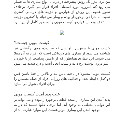
بین برد. لیزر یک روش پیشرفته در درمان انواع بیماری ها به شمار
می رود که امروزه مورد استفاده افراد قرار می گیرد. برخلاف
تصور عموم این روش از عوارض و هزینه های درمانی کمتری
نسبت به جراحی برخوردار بوده و بیمار می تواند با کمترین هزینه،
اتلاف وقت یا عوارض کیست مویی را به طور کامل از بین ببرد.
کیست مویی چیست؟
کیست مویی یا سینوس پیلونیدال که به پدیده موی برگشتنی نیز
شناخته می شود از بیماری های دردناکی است که افراد به آن مبتلا
می شوند. این بیماری همانطور که از نامش پیداست از تا خوردن
مو درون پوست رخ داده و سبب ایجاد آبسه و درد شدید می شود.
کیست مویی معمولا در ناحیه پایین تنه و بالاتر از خط باسن (بین
دو کفل ) ایجاد شده و فعالیت های روزانه افراد از جمله نشستن را
برای افراد دشوار می سازد.
علت پدید آمدن کیست مویی
پدید آمدن این بیماری از نتیجه قطعی برخوردار نبوده و می تواند بر
اثر عوامل مختلفی به وجود آید. اما برخی علتها هستند که در به
وجود آمدن این بیماری موثر هستند. این موارد عبارت اند از: