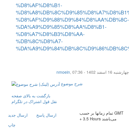
%D8%AF%D8%B1-
%D8%A8%DB%8C%D9%85%D8%A7%D8%B1
%D8%AF%D9%88%D9%84%D8%AA%DB%8C-
%DA%A9%D9%85%D8%AA%D8%B1-
%D8%A7%D8%B3%D8%AA-
%DB%8C%D8%A7-
%DA%A9%D9%84%DB%8C%D9%86%DB%8C
چهار‌شنبه 16 اسفند 1402 - 07:36
,
nmoein
شرح موضوع
بازگشت به بالای صفحه
نقل قول
اشتراک در تلگرام
تمام زمانها بر حسب GMT
ارسال پاسخ
ارسال جديد
+ 3.5 Hours می‌باشند
چاپ