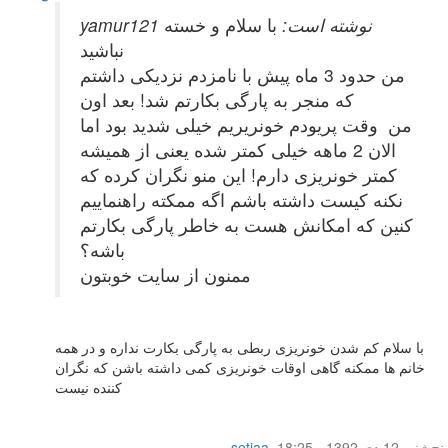
yamur121 نوشته است:
با سلام و خسته
نباشید
من حدود 3 ماه پیش با نامزدم نزدیکی داشتم
که منجر به پارگی بکارتم شد! بعد اون
من وقت پریودم خونریریم خیلی شدید بود اما
الان 2 ماهه خیلی کمتر شده یعنی از همیشه
کمتر خونریزی دارم! این منو نگران کرده که
نکنه کیست داشته باشم اگه ممکته راهنماییم
کنین که امکانش هست به خاطر پارگی بکارتم
باشه؟
ممنون از سایت خوبتون
با سلام کم شدن خونریزی ربطی به پارگی بکارت نداره و در همه
خانم ها ممکنه گاهی اوقات خونریزی کمی داشته باشن که نگران
کننده نیست
پنج‌شنبه 12 دی 1392 - 18:25
,
setiaa