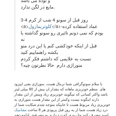
و توده می باشد
مایع در لگن ندارد.
3-4 روز قبل از سونو 4 شب از کرم
</a>-عماد استفاده کرده
کلوتریمازول
<a>
بودم که نمی دونم تاثیری رو سونو گداشته یا
نه
قبل از اینکه خودکشی کنم یا این درد منو
بکشه راهنماییم کنید
نسبت به علایمی که داشتم فکر کردم
منوراژی دارم حالا نطرتون چیه؟
با سلام سونوگرافی شما نرمال هست .منوراژی یعنی اپیزود
های منظم خونریزی ماهانه که مقدار ان بیش از 80 میلی لیتر
باشد واکثر کسانی که میگویند خونریزی زیاد وبیش از این مقدار
دارند اینگونه نیست وکمتر از این مقدار هست منوراژی به
خونریزی زیاد مربوط هست تا جاییکه متوجه شدم شکایت شما از
درد زیاد هست شما از یه روز قبل پریودی هر 8 ساعت
مفنامیک
اسید مصرف کنید وتا روزی که درد دارید به مصرفش ادامه دهید