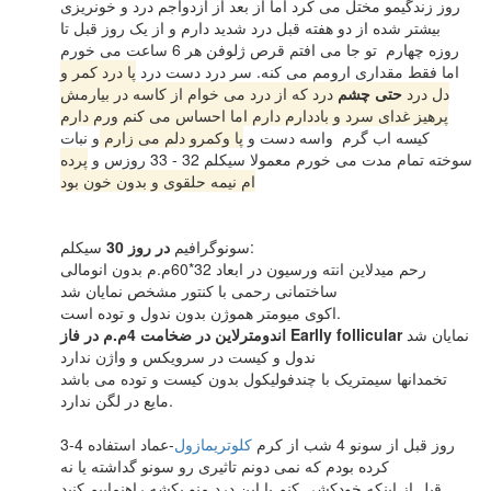
روز زندگیمو مختل می کرد اما از بعد از ازدواجم درد و خونریزی
بیشتر شده از دو هفته قبل درد شدید دارم و از یک روز قبل تا
روزه چهارم تو جا می افتم قرص ژلوفن هر 6 ساعت می خورم
اما فقط مقداری ارومم می کنه. سر درد دست درد
پا درد کمر و
دل درد
حتی چشم
درد که از درد می خوام از کاسه در بیارمش
پرهیز غدای سرد و باددارم دارم اما احساس می کنم ورم دارم
کیسه اب گرم واسه دست و
پا وکمرو دلم می زارم
و نبات
سوخته تمام مدت می خورم معمولا سیکلم 32 - 33 روزس و
پرده
ام نیمه حلقوی و بدون خون بود
سیکلم:
سونوگرافیم
در روز 30
رحم میدلاین انته ورسیون در ابعاد 32*60م.م بدون انومالی
ساختمانی رحمی با کنتور مشخص نمایان شد
اکوی میومتر هموژن بدون ندول و توده است.
نمایان شد
اندومترلاین در ضخامت 4م.م در فاز Earlly follicular
ندول و کیست در سرویکس و واژن ندارد
تخمدانها سیمتریک با چندفولیکول بدون کیست و توده می باشد
مایع در لگن ندارد.
3-4 روز قبل از سونو 4 شب از کرم
کلوتریمازول
-عماد استفاده
کرده بودم که نمی دونم تاثیری رو سونو گداشته یا نه
قبل از اینکه خودکشی کنم یا این درد منو بکشه راهنماییم کنید