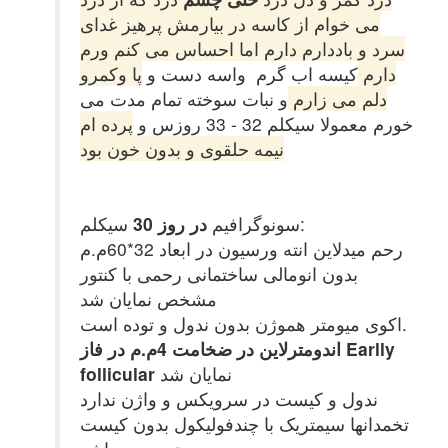
می خوام از کاسه در بیارمش
پرهیز غدای
سرد و باددارم دارم اما احساس می کنم ورم
دارم
کیسه اب گرم واسه دست و
پا وکمرو
دلم می زارم
و نبات سوخته تمام مدت می
خورم معمولا سیکلم 32 - 33 روزس و
پرده ام
نیمه حلقوی و بدون خون بود
سیکلم:
سونوگرافیم
در روز 30
رحم میدلاین انته ورسیون در ابعاد 32*60م.م
بدون انومالی ساختمانی رحمی با کنتور
مشخص نمایان شد
اکوی میومتر هموژن بدون ندول و توده است.
اندومترلاین در ضخامت 4م.م در فاز Earlly
نمایان شد
follicular
ندول و کیست در سرویکس و واژن ندارد
تخمدانها سیمتریک با چندفولیکول بدون کیست