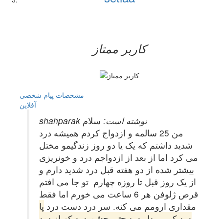
کاربر ممتاز
مشخصات
پیام شخصی
آفلاين
shahparak نوشته است:
سلام
من 25 سالمه و ازدواج کردم همیشه درد
شدید داشتم که یک یا دو روز زندگیمو مختل
می کرد اما از بعد از ازدواجم درد و خونریزی
بیشتر شده از دو هفته قبل درد شدید دارم و
از یک روز قبل تا روزه چهارم تو جا می افتم
قرص ژلوفن هر 6 ساعت می خورم اما فقط
مقداری ارومم می کنه. سر درد دست درد
پا
درد کمر و دل درد
حتی چشم
درد که از درد