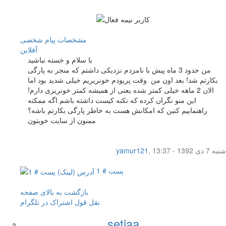
مشخصات
پیام شخصی
آفلاين
با سلام و خسته نباشید
من حدود 3 ماه پیش با نامزدم نزدیکی داشتم که منجر به پارگی
بکارتم شد! بعد اون من وقت پریودم خونریریم خیلی شدید بود اما
الان 2 ماهه خیلی کمتر شده یعنی از همیشه کمتر خونریزی دارم!
این منو نگران کرده که نکنه کیست داشته باشم اگه ممکته
راهنماییم کنین که امکانش هست به خاطر پارگی بکارتم باشه؟
ممنون از سایت خوبتون
شنبه 7 دی 1392 - 13:37
,
yamur121
پست # 1
بازگشت به بالای صفحه
نقل قول
اشتراک در تلگرام
setiaa